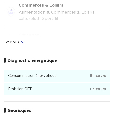
Commerces & Loisirs
Alimentation
, Commerces
, Loisirs
6
2
culturels
, Sport
3
16
Éducation
École
Voir plus
2
Aussonne - Montauban Nord
Diagnostic énergétique
Aussonne - Montauban Nord est un quartier de Montauban
Consommation énergétique
En cours
Émission GED
En cours
Géorisques