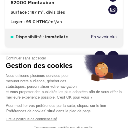
82000 Montauban
Surface :
187 m², divisibles
Loyer :
95 € HTHC/m²/an
Disponibilité :
Immédiate
En savoir plus
Continuer sans accepter
Gestion des cookies
Nous utilisons plusieurs services pour
mesurer notre audience, générer des
Un projet immobilier ?
statistiques, personnaliser votre navigation
et vous proposer des publicités les plus adaptées afin de vous offrir la
Vous souhaitez nous confier votre actif ?
meilleure expérience possible. C'est OK pour vous ?
Cushman & Wakefield vous aide à optimiser
Pour modifier vos préférences par la suite, cliquez sur le lien
votre immobilier.
'Préférences de cookies' situé dans le pied de page.
Lire la politique de confidentialité
Créer un projet
Consentements certifiés par