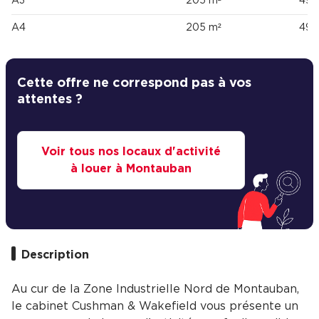
A3
205 m²
49 
A4
205 m²
49 
Cette offre ne correspond pas à vos
attentes ?
Voir tous nos locaux d'activité
à louer à Montauban
Description
Au cur de la Zone Industrielle Nord de Montauban,
le cabinet Cushman & Wakefield vous présente un