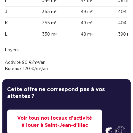
I
344 m²
47 m²
391 m²
J
355 m²
49 m²
404 m²
K
355 m²
49 m²
404 m²
L
350 m²
48 m²
398 m²
Loyers :
Activité 90 €/m²/an
Bureaux 120 €/m²/an
Cette offre ne correspond pas à vos
attentes ?
Voir tous nos locaux d'activité
à louer à Saint-Jean-d'Illac