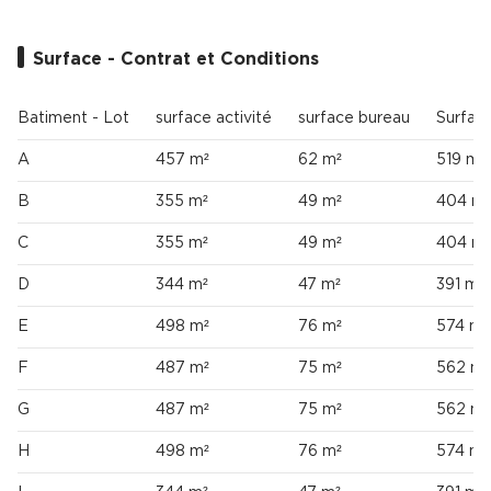
Cas Clients
Surface - Contrat et Conditions
Batiment - Lot
surface activité
surface bureau
Surface
A
457 m²
62 m²
519 m²
B
355 m²
49 m²
404 m²
C
355 m²
49 m²
404 m²
D
344 m²
47 m²
391 m²
E
498 m²
76 m²
574 m²
F
487 m²
75 m²
562 m²
G
487 m²
75 m²
562 m²
H
498 m²
76 m²
574 m²