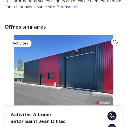
Les informations sur les risques auxquels ce bien est exposé
sont disponibles sur le site
Géorisques
Offres
similaires
Activités
Ajoute
Activités A Louer
33127 Saint Jean D'Illac