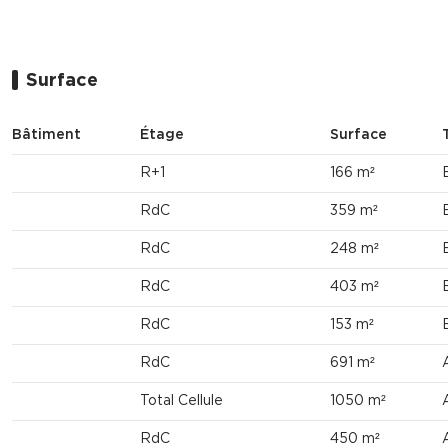
Surface
Bâtiment
Étage
Surface
R+1
166 m²
RdC
359 m²
RdC
248 m²
RdC
403 m²
RdC
153 m²
RdC
691 m²
Total Cellule
1050 m²
RdC
450 m²