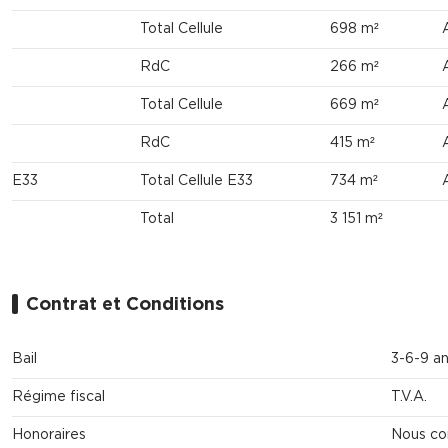
Total Cellule
698 m²
RdC
266 m²
Total Cellule
669 m²
RdC
415 m²
E33
Total Cellule E33
734 m²
Total
3 151 m²
Contrat et Conditions
Bail
3-6-9 a
Régime fiscal
T.V.A.
Honoraires
Nous co