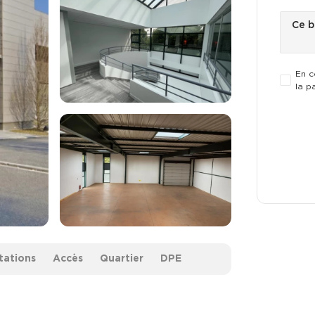
En c
la p
tations
Accès
Quartier
DPE