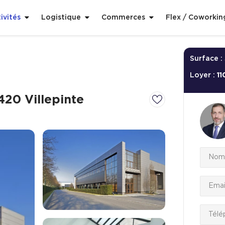
ivités
Logistique
Commerces
Flex / Coworkin
Surface :
Loyer :
11
420 Villepinte