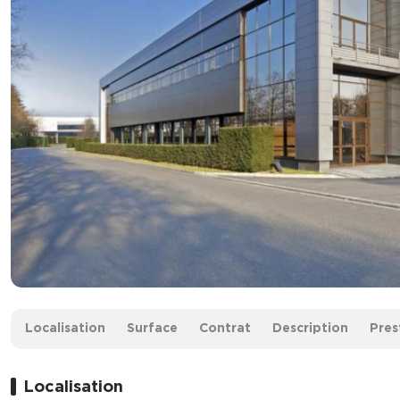
Surface :
3 151 m² divisibles à partir de 669 m²
Localisation
Surface
Contrat
Description
Pres
Loyer :
110 € HT/HC/m²/an
Localisation