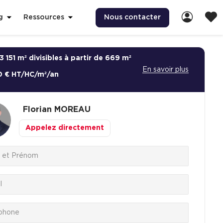
Nous contacter
g
Ressources
3 151 m² divisibles à partir de 669 m²
En savoir plus
0 € HT/HC/m²/an
Florian
MOREAU
Appelez directement