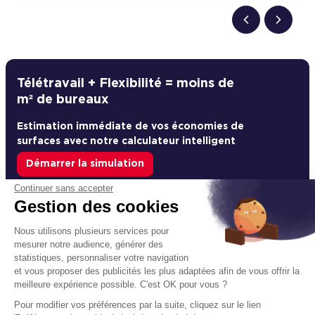
Télétravail + Flexibilité = moins de
m² de bureaux
Estimation immédiate de vos économies de
surfaces avec notre calculateur intelligent
Démarrer la simulation
Continuer sans accepter
Déjà un compte?
Se connecter
Gestion des cookies
Nous utilisons plusieurs services pour
mesurer notre audience, générer des
statistiques, personnaliser votre navigation
Un projet immobilier ?
et vous proposer des publicités les plus adaptées afin de vous offrir la
meilleure expérience possible. C'est OK pour vous ?
Vous souhaitez nous confier votre actif ?
Pour modifier vos préférences par la suite, cliquez sur le lien
Cushman & Wakefield vous aide à optimiser