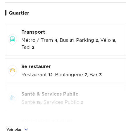
Quartier
Transport
Métro / Tram
, Bus
, Parking
, Vélo
,
4
31
2
8
Taxi
2
Se restaurer
Restaurant
, Boulangerie
, Bar
12
7
3
Santé & Services Public
Santé
, Services Public
18
2
Commerces & Loisirs
Alimentation
, Commerces
, Loisirs
Voir plus
7
9