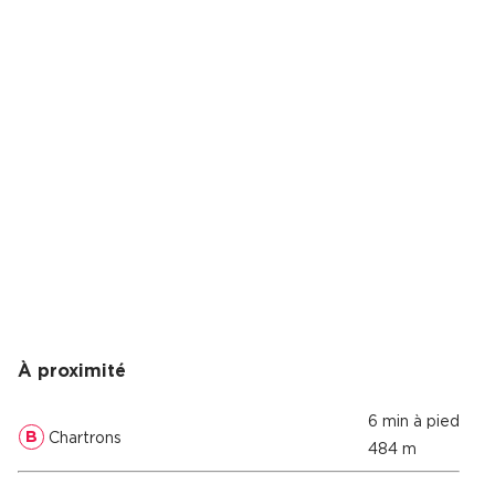
Cas Clients
À proximité
6 min à pied
B
Chartrons
484 m