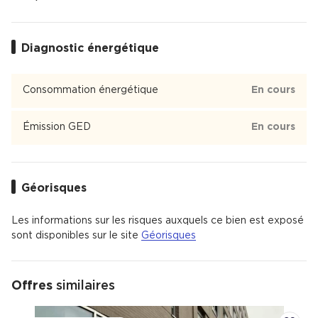
culturels
, Sport
8
4
Diagnostic énergétique
Éducation
Crèche
, École
, Collège
, Lycée
5
5
2
1
Consommation énergétique
En cours
Chartrons
Émission GED
En cours
Chartrons est un quartier de 15 693 habitants de la ville de
Bordeaux dont 57 % des habitants sont propriétaires.
Chartrons est un quartier avec 10 % de maisons et 90 %
Géorisques
d'appartements.
Les informations sur les risques auxquels ce bien est exposé
sont disponibles sur le site
Géorisques
Offres
similaires