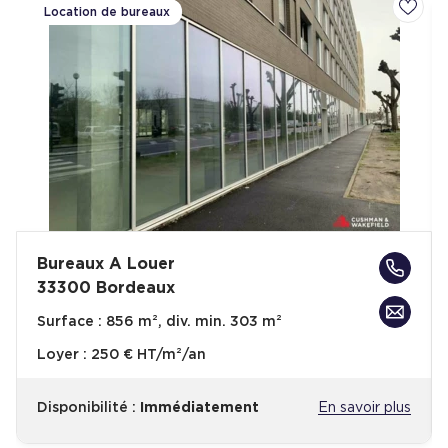
Location de bureaux
Ajoute
Bureaux A Louer
33300 Bordeaux
Surface :
856 m², div. min. 303 m²
Loyer :
250 € HT/m²/an
Disponibilité :
Immédiatement
En savoir plus