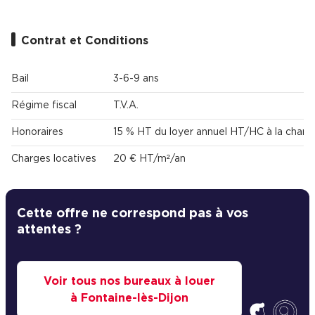
Contrat et Conditions
Bail
3-6-9 ans
Régime fiscal
T.V.A.
Honoraires
15 % HT du loyer annuel HT/HC à la charg
Charges locatives
20 € HT/m²/an
Cette offre ne correspond pas à vos
attentes ?
Voir tous nos bureaux à louer
à Fontaine-lès-Dijon