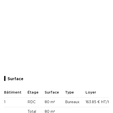
Cas Clients
Surface
Bâtiment
Étage
Surface
Type
Loyer
1
RDC
80 m²
Bureaux
163.85 € HT/HC
Total
80 m²