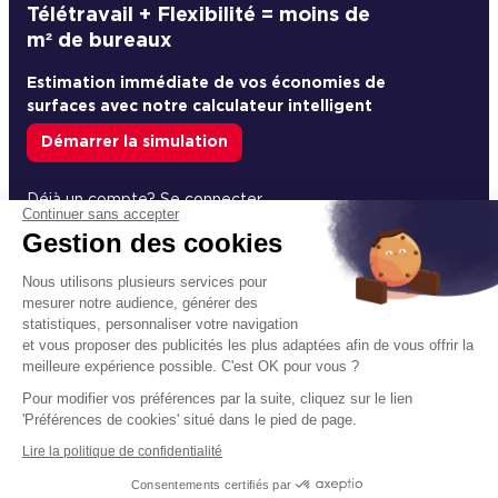
Télétravail + Flexibilité = moins de
m² de bureaux
Estimation immédiate de vos économies de
surfaces avec notre calculateur intelligent
Démarrer la simulation
Déjà un compte?
Se connecter
Continuer sans accepter
Gestion des cookies
Nous utilisons plusieurs services pour
mesurer notre audience, générer des
Un projet immobilier ?
statistiques, personnaliser votre navigation
et vous proposer des publicités les plus adaptées afin de vous offrir la
Vous souhaitez nous confier votre actif ?
meilleure expérience possible. C'est OK pour vous ?
Cushman & Wakefield vous aide à optimiser
Pour modifier vos préférences par la suite, cliquez sur le lien
votre immobilier.
'Préférences de cookies' situé dans le pied de page.
Lire la politique de confidentialité
Créer un projet
Consentements certifiés par