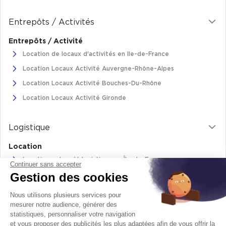
Entrepôts / Activités
Entrepôts / Activité
Location de locaux d'activités en Ile-de-France
Location Locaux Activité Auvergne-Rhône-Alpes
Location Locaux Activité Bouches-Du-Rhône
Location Locaux Activité Gironde
Logistique
Location
Location entrepôt logistique en Île-de-France
Continuer sans accepter
Gestion des cookies
Location entrepôt logistique Pas-de-Calais
Location de bâtiments logistiques en Auvergne-Rhône-Alpes
Nous utilisons plusieurs services pour
Location Logistique Bouches-Du-Rhône
mesurer notre audience, générer des
statistiques, personnaliser votre navigation
et vous proposer des publicités les plus adaptées afin de vous offrir la