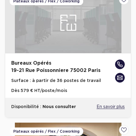
Plateaux opérés / Flex / Coworking
Ajoute
Bureaux Opérés
19-21 Rue Poissonniere 75002 Paris
Surface :
à partir de 36 postes de travail
Dès
579 € HT/poste/mois
Disponibilité :
Nous consulter
En savoir plus
Plateaux opérés / Flex / Coworking
Ajoute