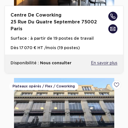
Plateaux opérés
Centre De Coworking
Plateaux opérés à Paris
25 Rue Du Quatre Septembre 75002
Paris
Plateaux opérés à Lyon
Surface :
à partir de 19 postes de travail
Plateaux opérés à Neuilly-sur-Seine
Dès
17 070 € HT /mois (19 postes)
Plateaux opérés à Saint-Ouen
Plateaux opérés à Boulogne-Billancourt
Disponibilité :
Nous consulter
En savoir plus
Collections Flex / Coworking
Bureaux privés avec terrasse
Plateaux opérés / Flex / Coworking
Ajoute
Guide & Conseils
Livrets blancs & Études