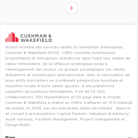
4
6
2
3
5
7
1
Suivant
Revenir à l'accueil -
Immobilier entreprise
Flex / Coworking Plateaux opérés
Ile-d
Acteur mondial des services dédiés à l’immobilier d’entreprise,
Cushman & Wakefield (NYSE: CWK) conseille investisseurs,
propriétaires et entreprises utilisatrices dans toute leur chaîne de
valeur immobilière, de la réflexion stratégique jusqu’à
l’aménagement des locaux. Le groupe accompagne ses clients
utilisateurs et investisseurs internationaux, dans la valorisation de
leurs actifs immobiliers en combinant perspective mondiale et
expertise locale à forte valeur ajoutée, à une plateforme
complète de solutions immobilières. Fort de 53 000
collaborateurs, 350 implantations et 60 pays dans le monde,
Cushman & Wakefield a réalisé un chiffre d’affaires de 10,3 milliards
de dollars en 2025, par ses principales lignes de métiers : Agence
et conseil à la transaction, Capital Markets, Valuation & Advisory,
Asset Services, Facilities Management, Project management et
Design+Build…
Bien