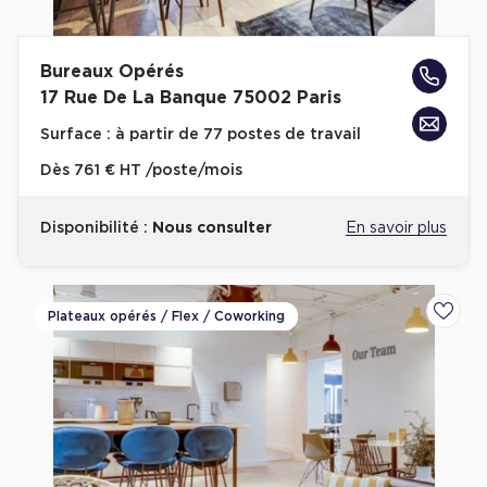
Location d'Entrepôts / Activités à Massy
Location d'Entrepôts / Activités à Rennes
Bureaux Opérés
Location d'Entrepôts / Activités à Besançon
17 Rue De La Banque 75002 Paris
Surface :
à partir de 77 postes de travail
Achat d'Entrepôts / Activités
Dès
761 € HT /poste/mois
Achat d'Entrepôts / Activités en Ille-et-Vilaine
Achat d'Entrepôts / Activités à Lyon
Disponibilité :
Nous consulter
En savoir plus
Achat d'Entrepôts / Activités à Aubagne
Achat d'Entrepôts / Activités à Toulouse
Plateaux opérés / Flex / Coworking
Ajoute
Achat d'Entrepôts / Activités à Dijon
Collections d'Entrepôts / Activités
Entrepôts et Locaux d'activités indépendants
Entrepôts et Locaux d'activités avec quai de
chargement