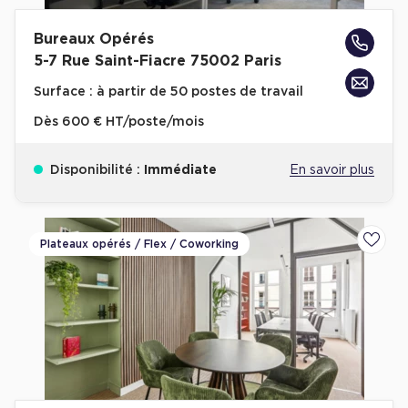
Collections de Logistique
Bureaux Opérés
5-7 Rue Saint-Fiacre 75002 Paris
Logistique urbaine
Surface :
à partir de 50 postes de travail
Entrepôts Messagerie
Dès
600 € HT/poste/mois
Entrepôts logistique classe A
Entrepôts XXL
Disponibilité :
Immédiate
En savoir plus
Plateaux opérés / Flex / Coworking
Ajoute
Location de Commerces
Location de Commerces à Paris
Location de Commerces à Bordeaux
Location de Commerces à Toulouse
Location de Commerces à Reims