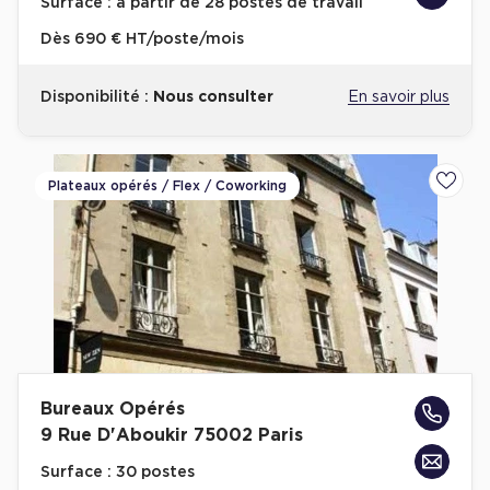
Surface :
à partir de 28 postes de travail
Dès
690 € HT/poste/mois
Disponibilité :
Nous consulter
En savoir plus
Plateaux opérés / Flex / Coworking
Ajoute
Bureaux Opérés
9 Rue D'Aboukir 75002 Paris
Surface :
30 postes