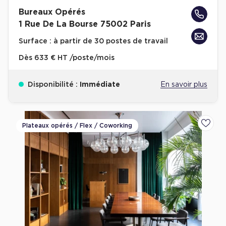
Achat de Commerces
Bureaux Opérés
1 Rue De La Bourse 75002 Paris
Achat de Commerces à Nîmes
Surface :
à partir de 30 postes de travail
Achat de Commerces à Toulouse
Dès
633 € HT /poste/mois
Achat de Commerces à Marseille
Achat de Commerces à Dijon
Disponibilité :
Immédiate
En savoir plus
Plateaux opérés / Flex / Coworking
Ajoute
Bureaux privés
Bureaux privés à Paris
Bureaux privés à Lyon
Bureaux privés à Marseille
Bureaux privés à Neuilly-sur-Seine
Bureaux privés à Lille