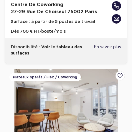
Centre De Coworking
Achat de Bureaux à Rennes
27-29 Rue De Choiseul 75002 Paris
Collections de Bureaux
Surface :
à partir de 5 postes de travail
Hôtels particuliers
Dès
700 € HT/poste/mois
Immeuble indépendant
Bureaux certifiés - Environnement
Disponibilité :
Voir le tableau des
En savoir plus
surfaces
Immeuble de bureaux avec services
Location bureaux Bellecour - Cordeliers (Lyon)
Haussmanniens
Plateaux opérés / Flex / Coworking
Ajoute
Location d'Entrepôts / Activités
Location d'Entrepôts / Activités à Aix-en-Provence
Location d'Entrepôts / Activités à Saint-Priest