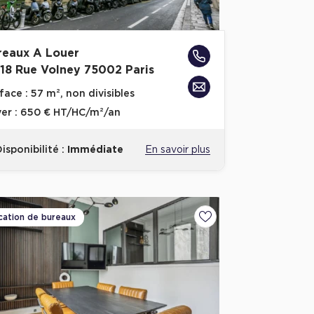
reaux A Louer
-18 Rue Volney 75002 Paris
face :
57 m², non divisibles
er :
650 € HT/HC/m²/an
isponibilité :
Immédiate
En savoir plus
cation de bureaux
Ajouter aux favoris