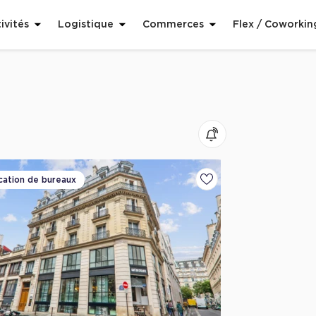
ivités
Logistique
Commerces
Flex / Coworkin
cation de bureaux
voris
Ajouter aux favoris