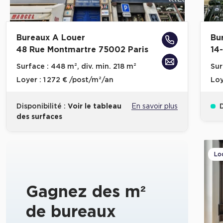
Bureaux A Louer
Bu
48 Rue Montmartre 75002 Paris
14
Surface :
448 m², div. min. 218 m²
Sur
Loyer :
1 272 € /post/m²/an
Loy
Disponibilité :
Voir le tableau
En savoir plus
D
des surfaces
Lo
Gagnez des m²
de bureaux