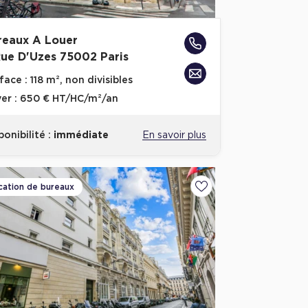
reaux A Louer
Rue D'Uzes 75002 Paris
face :
118 m², non divisibles
er :
650 € HT/HC/m²/an
ponibilité :
immédiate
En savoir plus
cation de bureaux
voris
Ajouter aux favoris