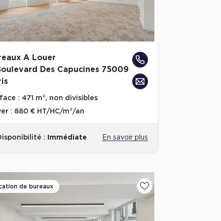
reaux A Louer
Boulevard Des Capucines 75009
is
face :
471 m², non divisibles
er :
880 € HT/HC/m²/an
isponibilité :
Immédiate
En savoir plus
cation de bureaux
voris
Ajouter aux favoris