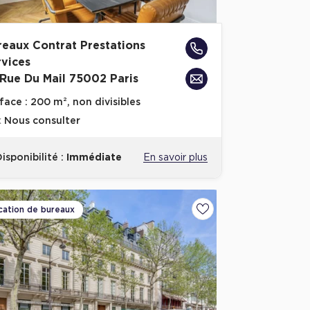
reaux Contrat Prestations
rvices
 Rue Du Mail 75002 Paris
face :
200 m², non divisibles
x
Nous consulter
isponibilité :
Immédiate
En savoir plus
cation de bureaux
voris
Ajouter aux favoris