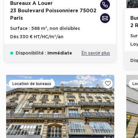
Bureaux A Louer
23 Boulevard Poissonniere 75002
Paris
Bu
2 
Surface :
588 m², non divisibles
Sur
Dès
330 € HT/HC/m²/an
Loy
Disponibilité :
Immédiate
En savoir plus
Dis
Location de bureaux
Lo
Ajouter aux fa