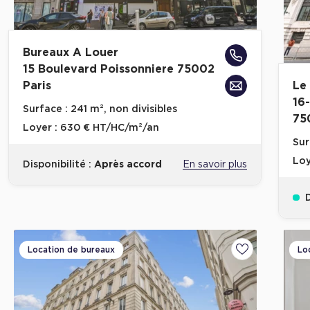
Bureaux A Louer
15 Boulevard Poissonniere 75002
Paris
Le
16
Surface :
241 m², non divisibles
75
Loyer :
630 € HT/HC/m²/an
Sur
Loy
Disponibilité :
Après accord
En savoir plus
D
Location de bureaux
Lo
Ajouter aux fa