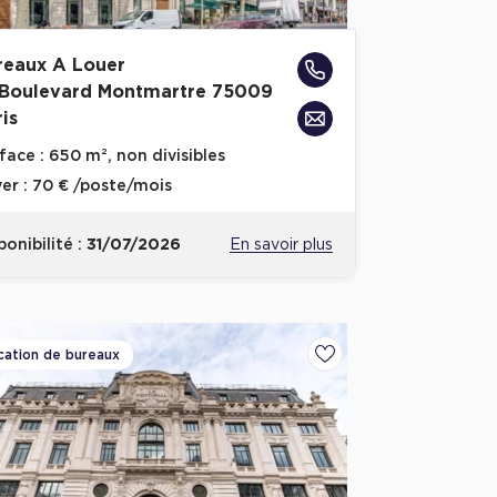
reaux A Louer
 Boulevard Montmartre 75009
is
face :
650 m², non divisibles
er :
70 € /poste/mois
ponibilité :
31/07/2026
En savoir plus
cation de bureaux
voris
Ajouter aux favoris