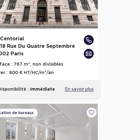
 Centorial
-18 Rue Du Quatre Septembre
002 Paris
face :
767 m², non divisibles
er :
800 € HT/HC/m²/an
isponibilité :
Immédiate
En savoir plus
cation de bureaux
voris
Ajouter aux favoris