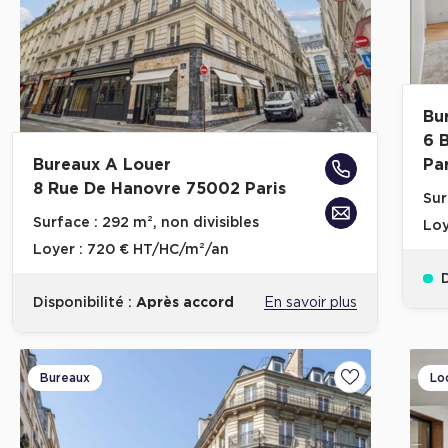
Bu
6 
Bureaux A Louer
Par
8 Rue De Hanovre 75002 Paris
Sur
Surface :
292 m², non divisibles
Loy
Loyer :
720 € HT/HC/m²/an
D
Disponibilité :
Après accord
En savoir plus
Bureaux
Lo
Ajouter aux fa