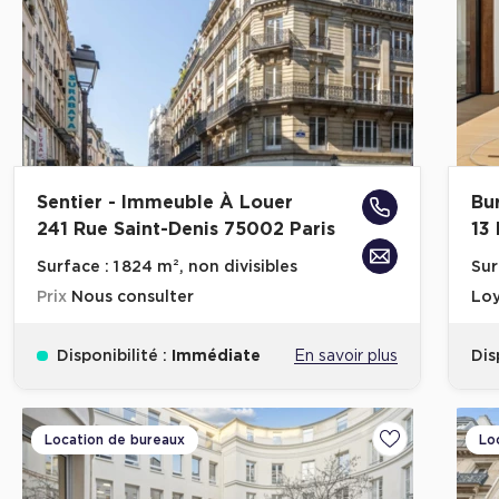
Sentier - Immeuble À Louer
Bu
241 Rue Saint-Denis 75002 Paris
13
Surface :
1 824 m², non divisibles
Sur
Prix
Nous consulter
Loy
Disponibilité :
Immédiate
En savoir plus
Dis
Location de bureaux
Lo
Ajouter aux fa