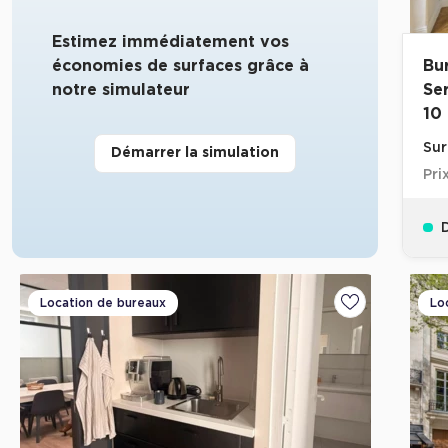
Estimez immédiatement vos
économies de surfaces grâce à
Bu
notre simulateur
Se
10
Sur
Démarrer la simulation
Pri
D
Location de bureaux
Lo
Ajouter aux fa