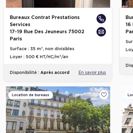
Bureaux Contrat Prestations
Bu
Services
16
17-19 Rue Des Jeuneurs 75002
Par
Paris
Sur
Surface :
35 m², non divisibles
Loy
Loyer :
500 € HT/HC/m²/an
Dis
Disponibilité :
Après accord
En savoir plus
Location de bureaux
Lo
Ajouter aux fa