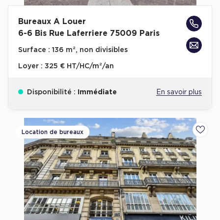
Bureaux A Louer
6-6 Bis Rue Laferriere 75009 Paris
Surface :
136 m², non divisibles
Loyer :
325 € HT/HC/m²/an
Disponibilité :
Immédiate
En savoir plus
Location de bureaux
Ajoute