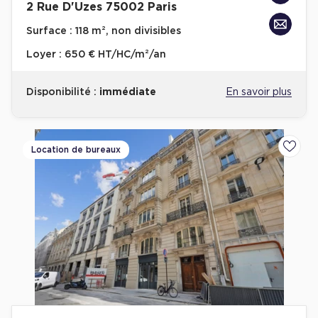
2 Rue D'Uzes 75002 Paris
Surface :
118 m², non divisibles
Loyer :
650 € HT/HC/m²/an
Disponibilité :
immédiate
En savoir plus
Location de bureaux
Ajoute