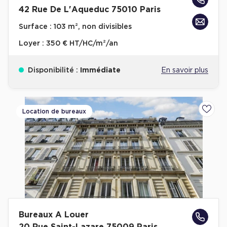
42 Rue De L'Aqueduc 75010 Paris
Surface :
103 m², non divisibles
Loyer :
350 € HT/HC/m²/an
Disponibilité :
Immédiate
En savoir plus
Location de bureaux
Ajoute
Bureaux A Louer