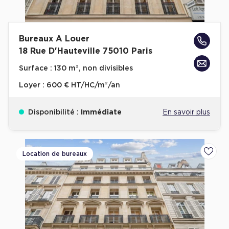
Bureaux A Louer
18 Rue D'Hauteville 75010 Paris
Surface :
130 m², non divisibles
Loyer :
600 € HT/HC/m²/an
Disponibilité :
Immédiate
En savoir plus
Location de bureaux
Ajoute