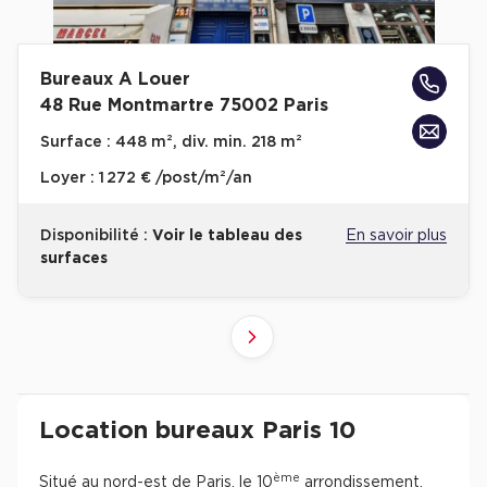
Bureaux A Louer
48 Rue Montmartre 75002 Paris
Surface :
448 m², div. min. 218 m²
Loyer :
1 272 € /post/m²/an
Disponibilité :
Voir le tableau des
En savoir plus
surfaces
4
2
3
1
Suivant
Revenir à l'accueil -
Immobilier entreprise
Location Bureaux
Ile-de-France
Pari
Location bureaux Paris 10
ème
Situé au nord-est de Paris, le 10
arrondissement,