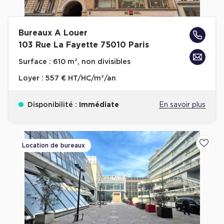
Bureaux A Louer
103 Rue La Fayette 75010 Paris
Surface :
610 m², non divisibles
Loyer :
557 € HT/HC/m²/an
Disponibilité :
Immédiate
En savoir plus
Location de bureaux
Ajoute