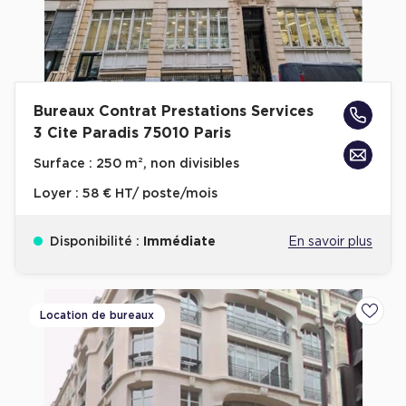
Achat de Commerces
Achat de Commerces à Nîmes
Achat de Commerces à Toulouse
Bureaux Contrat Prestations Services
Achat de Commerces à Marseille
3 Cite Paradis 75010 Paris
Achat de Commerces à Dijon
Surface :
250 m², non divisibles
Loyer :
58 € HT/ poste/mois
Disponibilité :
Immédiate
En savoir plus
Bureaux privés
Bureaux privés à Paris
Bureaux privés à Lyon
Location de bureaux
Ajoute
Bureaux privés à Marseille
Bureaux privés à Neuilly-sur-Seine
Bureaux privés à Lille