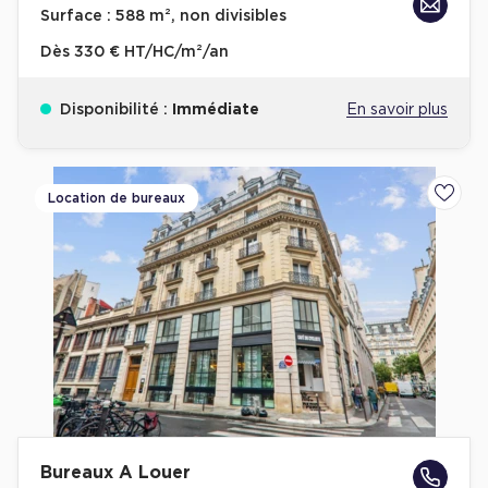
Surface :
588 m², non divisibles
Dès
330 € HT/HC/m²/an
Disponibilité :
Immédiate
En savoir plus
Location de bureaux
Ajoute
Bureaux A Louer