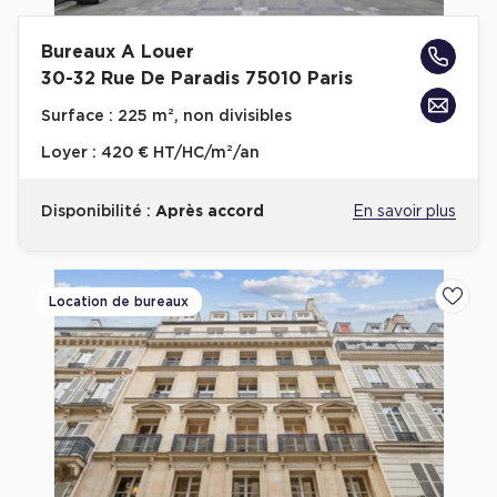
Bureaux A Louer
30-32 Rue De Paradis 75010 Paris
Surface :
225 m², non divisibles
Loyer :
420 € HT/HC/m²/an
Disponibilité :
Après accord
En savoir plus
Location de bureaux
Ajoute