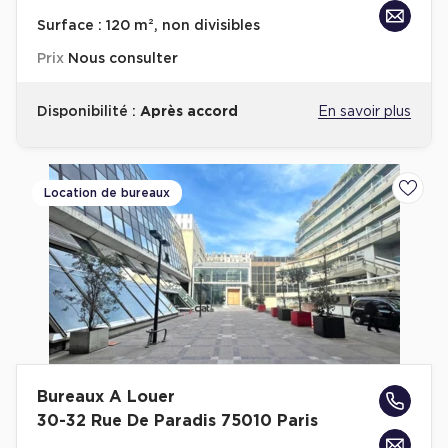
Achat de Bureaux à Rennes
Surface :
120 m², non divisibles
Collections de Bureaux
Prix
Nous consulter
Hôtels particuliers
Disponibilité :
Après accord
En savoir plus
Immeuble indépendant
Bureaux certifiés - Environnement
Immeuble de bureaux avec services
Location de bureaux
Ajoute
Location bureaux Bellecour - Cordeliers (Lyon)
Haussmanniens
Location d'Entrepôts / Activités
Bureaux A Louer
Location d'Entrepôts / Activités à Aix-en-Provence
30-32 Rue De Paradis 75010 Paris
Location d'Entrepôts / Activités à Saint-Priest