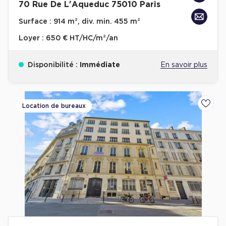
70 Rue De L'Aqueduc 75010 Paris
Surface :
914 m², div. min. 455 m²
Loyer :
650 € HT/HC/m²/an
Disponibilité :
Immédiate
En savoir plus
Location de bureaux
Ajoute