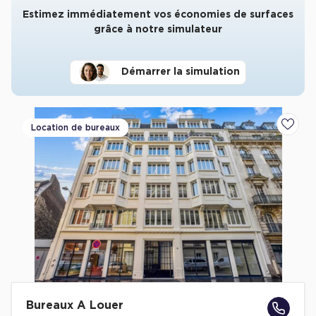
Estimez immédiatement vos économies de surfaces
grâce à notre simulateur
Démarrer la simulation
Location de bureaux
Ajoute
Bureaux A Louer