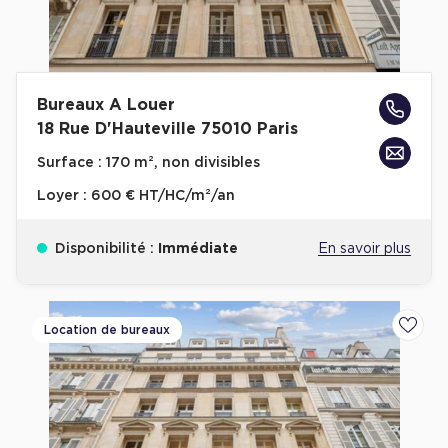
Bureaux A Louer
18 Rue D'Hauteville 75010 Paris
Surface :
170 m², non divisibles
Loyer :
600 € HT/HC/m²/an
Disponibilité :
Immédiate
En savoir plus
Location de bureaux
Ajoute