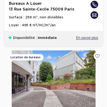
Bureaux A Louer
13 Rue Sainte-Cecile 75009 Paris
Surface :
256 m², non divisibles
Loyer :
495 € HT/HC/m²/an
Disponibilité :
Immédiate
En savoir plus
Location de bureaux
Ajoute