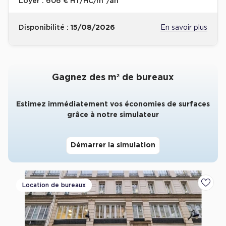
Loyer :
606 € HT/HC/m²/an
Collections de Logistique
Disponibilité :
15/08/2026
En savoir plus
Logistique urbaine
Entrepôts Messagerie
Entrepôts logistique classe A
Gagnez des m² de bureaux
Entrepôts XXL
Estimez immédiatement vos économies de surfaces
grâce à notre simulateur
Démarrer la simulation
Location de Commerces
Location de Commerces à Paris
Location de Commerces à Bordeaux
Location de bureaux
Ajoute
Location de Commerces à Toulouse
Location de Commerces à Reims