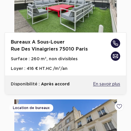
Bureaux A Sous-Louer
Rue Des Vinaigriers 75010 Paris
Surface :
260 m², non divisibles
Loyer :
416 € HT.HC /m²/an
Disponibilité :
Après accord
En savoir plus
Location de bureaux
Ajoute