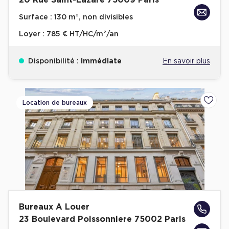
20 Rue Saint-Lazare 75009 Paris
Surface :
130 m², non divisibles
Loyer :
785 € HT/HC/m²/an
Disponibilité :
Immédiate
En savoir plus
Location de bureaux
Ajoute
Bureaux A Louer
23 Boulevard Poissonniere 75002 Paris