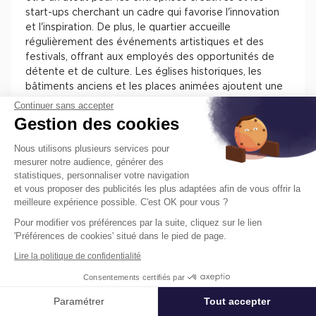
start-ups cherchant un cadre qui favorise l'innovation
et l'inspiration. De plus, le quartier accueille
régulièrement des événements artistiques et des
festivals, offrant aux employés des opportunités de
détente et de culture. Les églises historiques, les
bâtiments anciens et les places animées ajoutent une
touche de charme et d'histoire à l'environnement de
Continuer sans accepter
travail, créant une atmosphère unique et motivante
Gestion des cookies
ème
pour les professionnels. Le 10
arrondissement
propose également une gamme d'immeubles
Nous utilisons plusieurs services pour
modernes et de services de location de bureaux et de
mesurer notre audience, générer des
statistiques, personnaliser votre navigation
coworking, adaptés à divers budgets et besoins,
et vous proposer des publicités les plus adaptées afin de vous offrir la
assurant que chaque entreprise trouve un espace de
meilleure expérience possible. C'est OK pour vous ?
travail favorable à son développement.
Pour modifier vos préférences par la suite, cliquez sur le lien
Cushman & Wakefield : votre
'Préférences de cookies' situé dans le pied de page.
partenaire pour la location de
Lire la politique de confidentialité
bureaux à Paris 10
Consentements certifiés par
Paramétrer
Tout accepter
Affiner ma recherche
À la recherche d'un espace de bureau divisible dans le