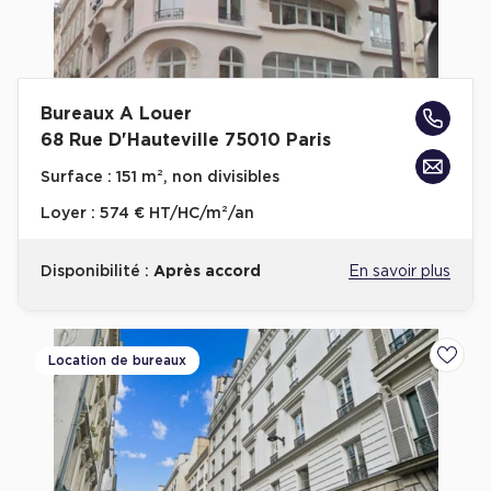
Plateaux opérés
Plateaux opérés à Paris
Bureaux A Louer
Plateaux opérés à Lyon
68 Rue D'Hauteville 75010 Paris
Plateaux opérés à Neuilly-sur-Seine
Surface :
151 m², non divisibles
Plateaux opérés à Saint-Ouen
Loyer :
574 € HT/HC/m²/an
Plateaux opérés à Boulogne-Billancourt
Collections Flex / Coworking
Disponibilité :
Après accord
En savoir plus
Bureaux privés avec terrasse
Location de bureaux
Ajoute
Guide & Conseils
Livrets blancs & Études