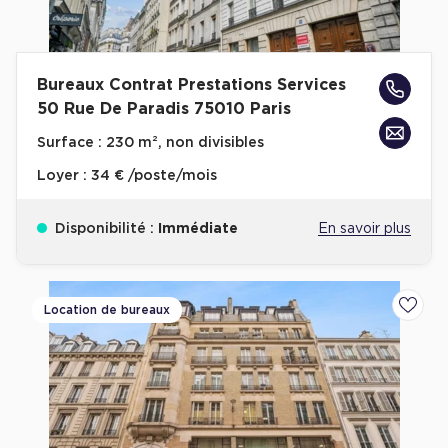
Cas Clients
Bureaux Contrat Prestations Services
50 Rue De Paradis 75010 Paris
Surface :
230 m², non divisibles
Loyer :
34 € /poste/mois
Disponibilité :
Immédiate
En savoir plus
Location de bureaux
Ajoute