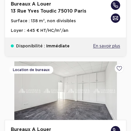
Bureaux A Louer
13 Rue Yves Toudic 75010 Paris
Surface :
138 m², non divisibles
Loyer :
445 € HT/HC/m²/an
Disponibilité :
Immédiate
En savoir plus
Location de bureaux
Ajoute
Bureaux A Louer