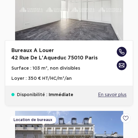
Bureaux A Louer
42 Rue De L'Aqueduc 75010 Paris
Surface :
103 m², non divisibles
Loyer :
350 € HT/HC/m²/an
Disponibilité :
Immédiate
En savoir plus
Location de bureaux
Ajoute