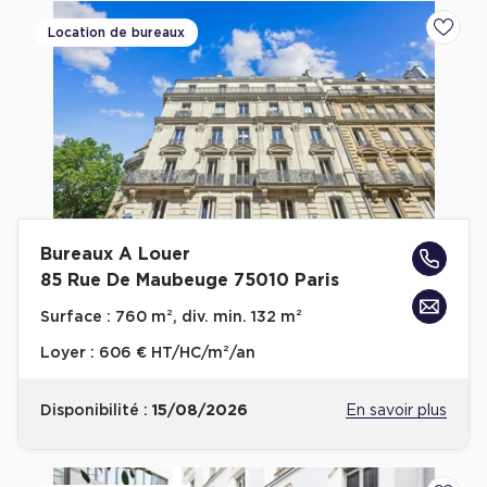
Location de bureaux
Ajoute
Bureaux A Louer
85 Rue De Maubeuge 75010 Paris
Surface :
760 m², div. min. 132 m²
Loyer :
606 € HT/HC/m²/an
Disponibilité :
15/08/2026
En savoir plus