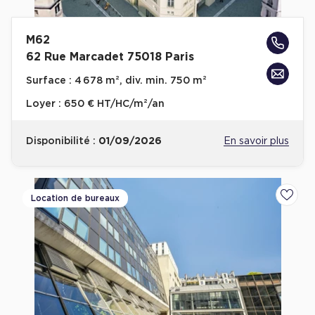
M62
62 Rue Marcadet 75018 Paris
Surface :
4 678 m², div. min. 750 m²
Loyer :
650 € HT/HC/m²/an
Disponibilité :
01/09/2026
En savoir plus
Location de bureaux
Ajoute