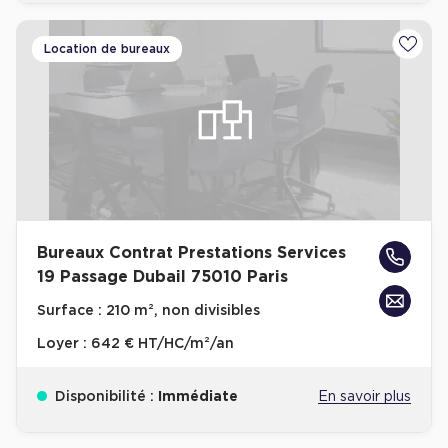
Cas Clients
Location de bureaux
Ajoute
Bureaux Contrat Prestations Services
19 Passage Dubail 75010 Paris
Surface :
210 m², non divisibles
Loyer :
642 € HT/HC/m²/an
Disponibilité :
Immédiate
En savoir plus