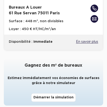
Bureaux A Louer
Collections de Logistique
61 Rue Servan 75011 Paris
Logistique urbaine
Surface :
448 m², non divisibles
Entrepôts Messagerie
Loyer :
450 € HT/HC/m²/an
Entrepôts logistique classe A
Entrepôts XXL
Disponibilité :
Immediate
En savoir plus
Gagnez des m² de bureaux
Location de Commerces
Estimez immédiatement vos économies de surfaces
Location de Commerces à Paris
grâce à notre simulateur
Location de Commerces à Bordeaux
Location de Commerces à Toulouse
Démarrer la simulation
Location de Commerces à Reims