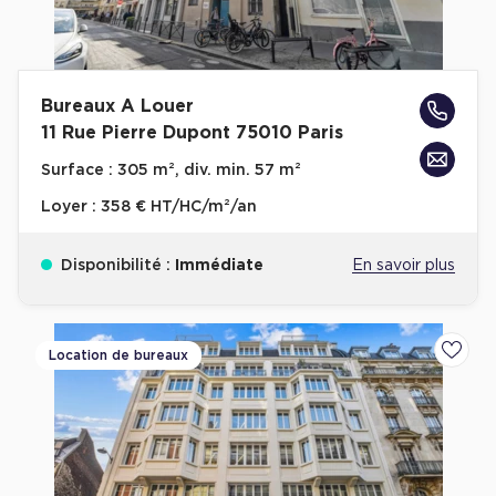
Bureaux A Louer
11 Rue Pierre Dupont 75010 Paris
Surface :
305 m², div. min. 57 m²
Loyer :
358 € HT/HC/m²/an
Disponibilité :
Immédiate
En savoir plus
Location de bureaux
Ajoute