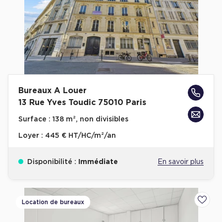
Bureaux A Louer
13 Rue Yves Toudic 75010 Paris
Surface :
138 m², non divisibles
Loyer :
445 € HT/HC/m²/an
Disponibilité :
Immédiate
En savoir plus
Location de bureaux
Ajoute