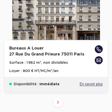
Bureaux A Louer
27 Rue Du Grand Prieure 75011 Paris
Surface :
1 962 m², non divisibles
Loyer :
800 € HT/HC/m²/an
Disponibilité :
Immédiate
En savoir plus
2
1
Suivant