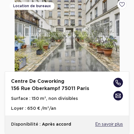
Location de bureaux
Ajoute
Plateaux opérés
Plateaux opérés à Paris
Plateaux opérés à Lyon
Plateaux opérés à Neuilly-sur-Seine
Plateaux opérés à Saint-Ouen
Plateaux opérés à Boulogne-Billancourt
Collections Flex / Coworking
Centre De Coworking
Bureaux privés avec terrasse
156 Rue Oberkampf 75011 Paris
Surface :
150 m², non divisibles
Loyer :
650 € /m²/an
Guide & Conseils
Disponibilité :
Après accord
En savoir plus
Livrets blancs & Études