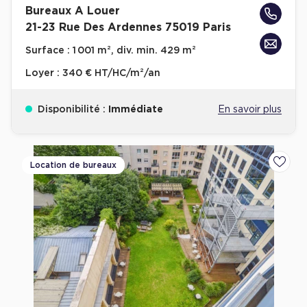
Bureaux A Louer
Achat de Bureaux à Rennes
21-23 Rue Des Ardennes 75019 Paris
Collections de Bureaux
Surface :
1 001 m², div. min. 429 m²
Hôtels particuliers
Loyer :
340 € HT/HC/m²/an
Immeuble indépendant
Bureaux certifiés - Environnement
Disponibilité :
Immédiate
En savoir plus
Immeuble de bureaux avec services
Location bureaux Bellecour - Cordeliers (Lyon)
Location de bureaux
Ajoute
Haussmanniens
Location d'Entrepôts / Activités
Location d'Entrepôts / Activités à Aix-en-Provence
Location d'Entrepôts / Activités à Saint-Priest