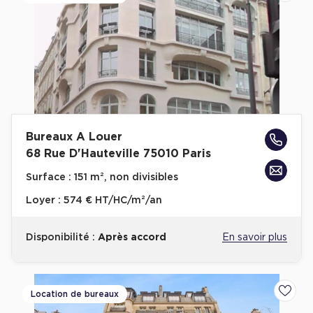
Bureaux A Louer
68 Rue D'Hauteville 75010 Paris
Surface :
151 m², non divisibles
Loyer :
574 € HT/HC/m²/an
Disponibilité :
Après accord
En savoir plus
Location de bureaux
Ajoute