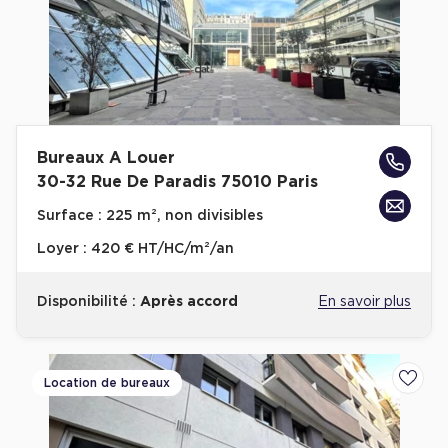
Bureaux A Louer
30-32 Rue De Paradis 75010 Paris
Surface :
225 m², non divisibles
Loyer :
420 € HT/HC/m²/an
Disponibilité :
Après accord
En savoir plus
Location de bureaux
Ajoute