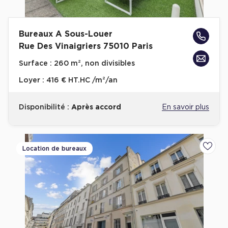
Bureaux A Sous-Louer
Rue Des Vinaigriers 75010 Paris
Surface :
260 m², non divisibles
Loyer :
416 € HT.HC /m²/an
Disponibilité :
Après accord
En savoir plus
Location de bureaux
Ajoute