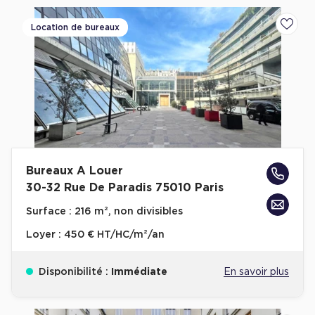
Achat de Commerces
Location de bureaux
Ajoute
Achat de Commerces à Nîmes
Achat de Commerces à Toulouse
Achat de Commerces à Marseille
Achat de Commerces à Dijon
Bureaux A Louer
30-32 Rue De Paradis 75010 Paris
Bureaux privés
Surface :
216 m², non divisibles
Bureaux privés à Paris
Loyer :
450 € HT/HC/m²/an
Bureaux privés à Lyon
Bureaux privés à Marseille
Disponibilité :
Immédiate
En savoir plus
Bureaux privés à Neuilly-sur-Seine
Bureaux privés à Lille