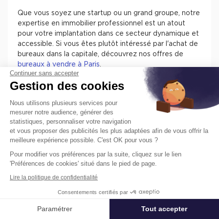
Que vous soyez une startup ou un grand groupe, notre
expertise en immobilier professionnel est un atout
pour votre implantation dans ce secteur dynamique et
accessible. Si vous êtes plutôt intéressé par l'achat de
bureaux dans la capitale, découvrez nos offres de
bureaux à vendre à Paris
.
Continuer sans accepter
Gestion des cookies
Nous utilisons plusieurs services pour
mesurer notre audience, générer des
statistiques, personnaliser votre navigation
Valeurs locatives par station de transports
et vous proposer des publicités les plus adaptées afin de vous offrir la
meilleure expérience possible. C'est OK pour vous ?
Pour modifier vos préférences par la suite, cliquez sur le lien
Station
Prix moyen en m² / année
'Préférences de cookies' situé dans le pied de page.
Lire la politique de confidentialité
560 €/m²/an HT HC
2
5
7
Jaurès
bis
Consentements certifiés par
580 €/m²/an HT HC
2
5
7
Stalingrad
Paramétrer
Tout accepter
Affiner ma recherche