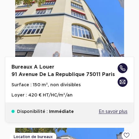
Bureaux A Louer
91 Avenue De La Republique 75011 Paris
Surface :
150 m², non divisibles
Loyer :
420 € HT/HC/m²/an
Disponibilité :
Immédiate
En savoir plus
Location de bureaux
Ajoute