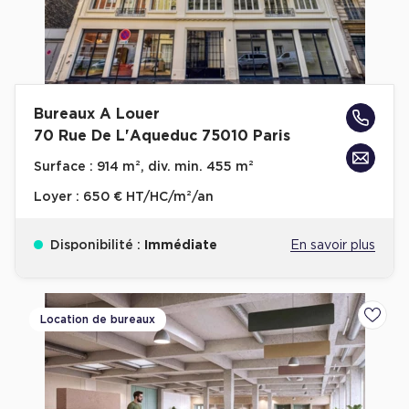
Bureaux A Louer
70 Rue De L'Aqueduc 75010 Paris
Surface :
914 m², div. min. 455 m²
Loyer :
650 € HT/HC/m²/an
Disponibilité :
Immédiate
En savoir plus
Location de bureaux
Ajoute