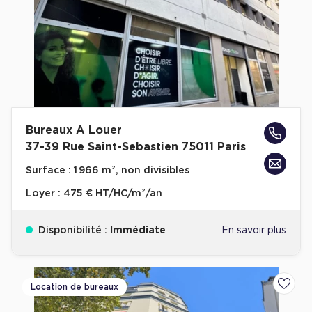
Bureaux A Louer
37-39 Rue Saint-Sebastien 75011 Paris
Surface :
1 966 m², non divisibles
Loyer :
475 € HT/HC/m²/an
Disponibilité :
Immédiate
En savoir plus
Location de bureaux
Ajoute