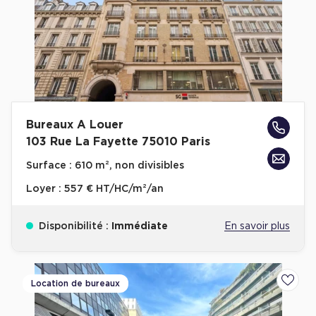
Bureaux A Louer
103 Rue La Fayette 75010 Paris
Surface :
610 m², non divisibles
Loyer :
557 € HT/HC/m²/an
Disponibilité :
Immédiate
En savoir plus
Location de bureaux
Ajoute