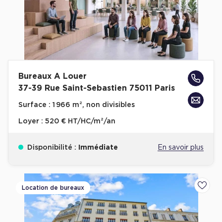
Bureaux A Louer
37-39 Rue Saint-Sebastien 75011 Paris
Surface :
1 966 m², non divisibles
Loyer :
520 € HT/HC/m²/an
Disponibilité :
Immédiate
En savoir plus
Location de bureaux
Ajoute