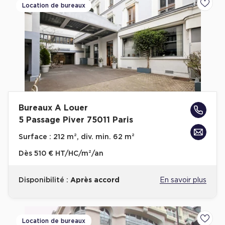
Location de bureaux
Ajoute
Bureaux A Louer
5 Passage Piver 75011 Paris
Surface :
212 m², div. min. 62 m²
Dès
510 € HT/HC/m²/an
Disponibilité :
Après accord
En savoir plus
Location de bureaux
Ajoute