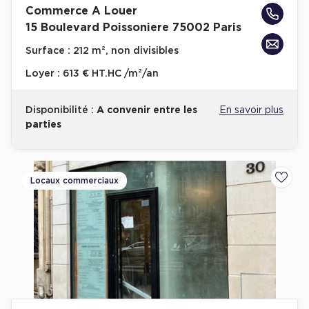
Commerce A Louer
Achat de Bureaux à Rennes
15 Boulevard Poissoniere 75002 Paris
Collections de Bureaux
Surface :
212 m², non divisibles
Hôtels particuliers
Loyer :
613 € HT.HC /m²/an
Immeuble indépendant
Bureaux certifiés - Environnement
Disponibilité :
A convenir entre les
En savoir plus
parties
Immeuble de bureaux avec services
Location bureaux Bellecour - Cordeliers (Lyon)
Haussmanniens
Locaux commerciaux
Ajoute
Location d'Entrepôts / Activités
Location d'Entrepôts / Activités à Aix-en-Provence
Location d'Entrepôts / Activités à Saint-Priest