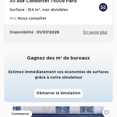
30 Rue Condorcet 75009 Paris
Collections de Logistique
Surface :
154 m², non divisibles
Prix
Nous consulter
Logistique urbaine
Entrepôts Messagerie
Disponibilité :
01/07/2026
En savoir plus
Entrepôts logistique classe A
Entrepôts XXL
Gagnez des m² de bureaux
Estimez immédiatement vos économies de surfaces
Location de Commerces
grâce à notre simulateur
Location de Commerces à Paris
Démarrer la simulation
Location de Commerces à Bordeaux
Location de Commerces à Toulouse
Location de Commerces à Reims
Commerce
Ajoute