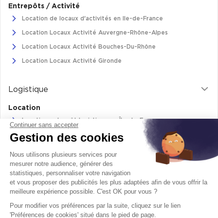
Entrepôts / Activité
Location de locaux d'activités en Ile-de-France
Location Locaux Activité Auvergne-Rhône-Alpes
Location Locaux Activité Bouches-Du-Rhône
Location Locaux Activité Gironde
Logistique
Location
Location entrepôt logistique en Île-de-France
Continuer sans accepter
Gestion des cookies
Location entrepôt logistique Pas-de-Calais
Location de bâtiments logistiques en Auvergne-Rhône-Alpes
Nous utilisons plusieurs services pour
Location Logistique Bouches-Du-Rhône
mesurer notre audience, générer des
statistiques, personnaliser votre navigation
et vous proposer des publicités les plus adaptées afin de vous offrir la
meilleure expérience possible. C'est OK pour vous ?
Retrouvez-nous sur
Pour modifier vos préférences par la suite, cliquez sur le lien
facebook
twitter
instagram
youtube
'Préférences de cookies' situé dans le pied de page.