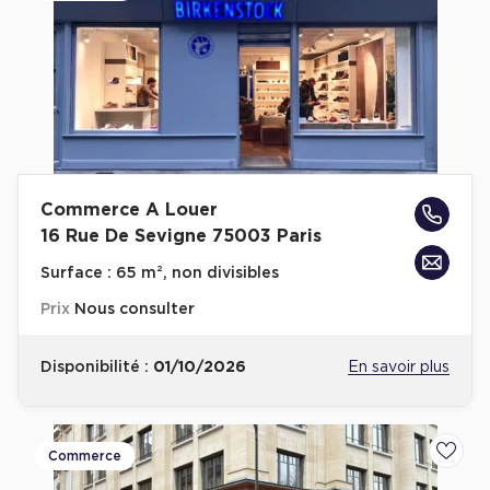
Achat de Commerces
Achat de Commerces à Nîmes
Achat de Commerces à Toulouse
Achat de Commerces à Marseille
Achat de Commerces à Dijon
Commerce A Louer
16 Rue De Sevigne 75003 Paris
Surface :
65 m², non divisibles
Bureaux privés
Prix
Nous consulter
Bureaux privés à Paris
Disponibilité :
01/10/2026
En savoir plus
Bureaux privés à Lyon
Bureaux privés à Marseille
Bureaux privés à Neuilly-sur-Seine
Commerce
Ajoute
Bureaux privés à Lille