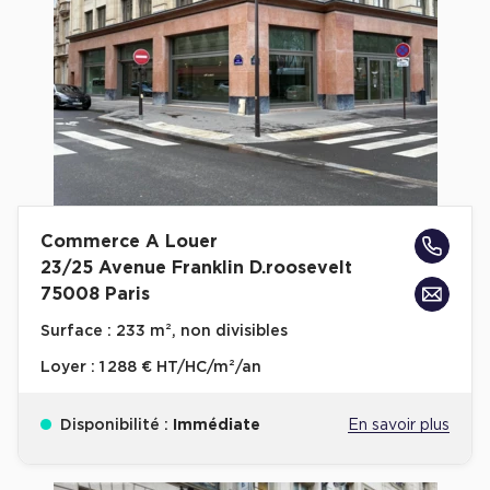
Plateaux opérés
Plateaux opérés à Paris
Plateaux opérés à Lyon
Plateaux opérés à Neuilly-sur-Seine
Plateaux opérés à Saint-Ouen
Plateaux opérés à Boulogne-Billancourt
Commerce A Louer
23/25 Avenue Franklin D.roosevelt
Collections Flex / Coworking
75008 Paris
Bureaux privés avec terrasse
Surface :
233 m², non divisibles
Loyer :
1 288 € HT/HC/m²/an
Disponibilité :
Immédiate
En savoir plus
Guide & Conseils
Livrets blancs & Études