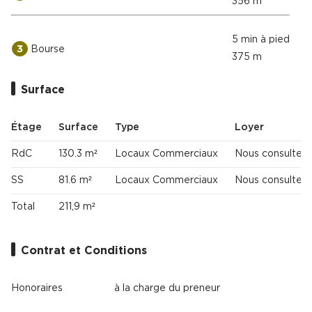
356 m
5 min à pied
3
Bourse
375 m
Surface
Étage
Surface
Type
Loyer
RdC
130.3 m²
Locaux Commerciaux
Nous consulter
SS
81.6 m²
Locaux Commerciaux
Nous consulter
Total
211,9 m²
Contrat et Conditions
Honoraires
à la charge du preneur