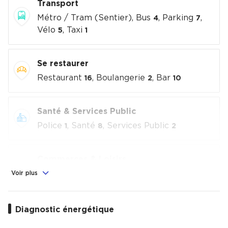
Transport
Métro / Tram (Sentier), Bus
, Parking
,
4
7
Vélo
, Taxi
5
1
Se restaurer
Restaurant
, Boulangerie
, Bar
16
2
10
Santé & Services Public
Police
, Santé
, Services Public
1
8
2
Commerces & Loisirs
Alimentation
, Commerces
, Loisirs
Voir plus
4
5
culturels
15
Diagnostic énergétique
Éducation