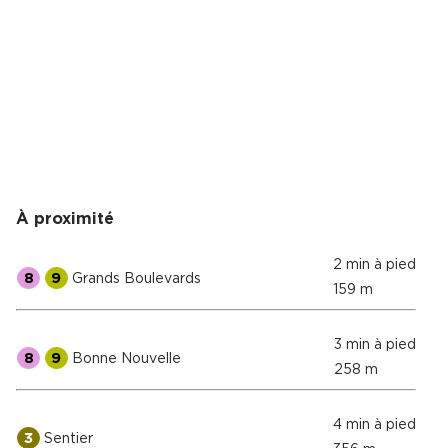
Cas Clients
À proximité
2 min à pied
8
9
Grands Boulevards
159 m
3 min à pied
8
9
Bonne Nouvelle
258 m
4 min à pied
3
Sentier