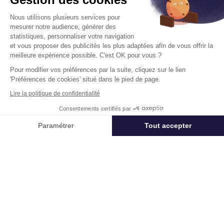
Vous souhaitez nous confier votre actif ?
Cushman & Wakefield vous aide à optimiser
Nous utilisons plusieurs services pour
votre immobilier.
mesurer notre audience, générer des
statistiques, personnaliser votre navigation
et vous proposer des publicités les plus adaptées afin de vous offrir la
Créer un projet
meilleure expérience possible. C'est OK pour vous ?
Pour modifier vos préférences par la suite, cliquez sur le lien
'Préférences de cookies' situé dans le pied de page.
Immobilier entreprise
Location Commerces
Paris
Paris 2
Lire la politique de confidentialité
Consentements certifiés par
Appeler
Nous contacter
Paramétrer
Tout accepter
Acteur mondial des services dédiés à l’immobilier d’entreprise,
Axeptio consent
Plateforme de Gestion du Consentement : Personnalisez vos Options
Cushman & Wakefield (NYSE: CWK) conseille investisseurs,
propriétaires et entreprises utilisatrices dans toute leur chaîne de
valeur immobilière, de la réflexion stratégique jusqu’à
Notre plateforme vous permet d'adapter et de gérer vos paramètres de 
l’aménagement des locaux. Le groupe accompagne ses clients
utilisateurs et investisseurs internationaux, dans la valorisation de
leurs actifs immobiliers en combinant perspective mondiale et
expertise locale à forte valeur ajoutée, à une plateforme
complète de solutions immobilières. Fort de 53 000
collaborateurs, 350 implantations et 60 pays dans le monde,
Cushman & Wakefield a réalisé un chiffre d’affaires de 10,3 milliards