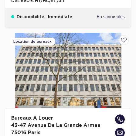
Dès
680 € HT/HC/m²/an
Disponibilité :
Immédiate
En savoir plus
Location de bureaux
Ajoute
Bureaux A Louer
43-47 Avenue De La Grande Armee
75016 Paris