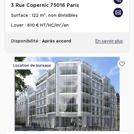
3 Rue Copernic 75016 Paris
Surface :
122 m², non divisibles
Loyer :
610 € HT/HC/m²/an
Disponibilité :
Après accord
En savoir plus
Location de bureaux
Ajoute