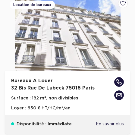
Location de bureaux
Ajoute
Bureaux A Louer
32 Bis Rue De Lubeck 75016 Paris
Surface :
182 m², non divisibles
Loyer :
650 € HT/HC/m²/an
Disponibilité :
Immédiate
En savoir plus