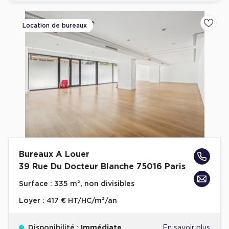
Location de bureaux
Ajoute
Bureaux A Louer
39 Rue Du Docteur Blanche 75016 Paris
Surface :
335 m², non divisibles
Loyer :
417 € HT/HC/m²/an
Disponibilité :
Immédiate
En savoir plus