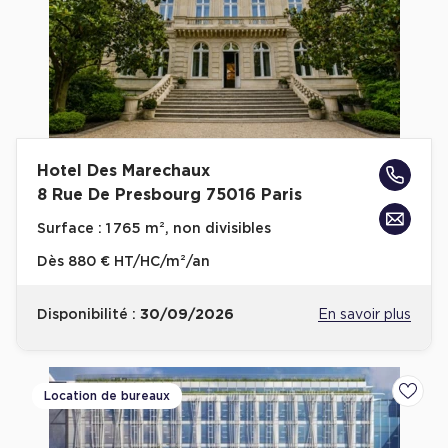
Achat de Commerces
Achat de Commerces à Nîmes
Achat de Commerces à Toulouse
Achat de Commerces à Marseille
Achat de Commerces à Dijon
Hotel Des Marechaux
8 Rue De Presbourg 75016 Paris
Surface :
1 765 m², non divisibles
Dès
880 € HT/HC/m²/an
Bureaux privés
Bureaux privés à Paris
Disponibilité :
30/09/2026
En savoir plus
Bureaux privés à Lyon
Bureaux privés à Marseille
Location de bureaux
Ajoute
Bureaux privés à Neuilly-sur-Seine
Bureaux privés à Lille