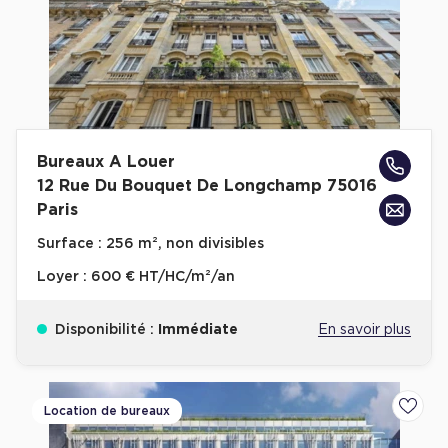
Bureaux A Louer
12 Rue Du Bouquet De Longchamp 75016
Paris
Surface :
256 m², non divisibles
Loyer :
600 € HT/HC/m²/an
Disponibilité :
Immédiate
En savoir plus
Location de bureaux
Ajoute