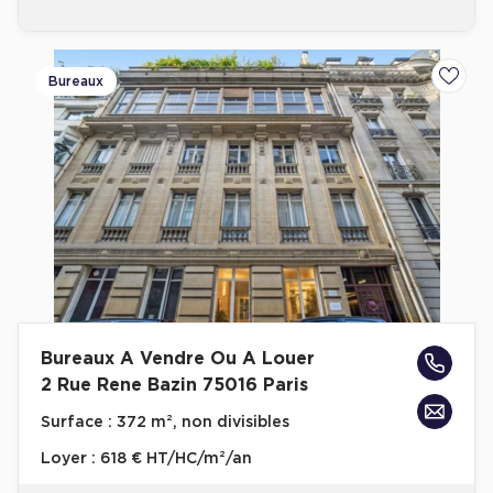
Bureaux
Ajoute
Bureaux A Vendre Ou A Louer
2 Rue Rene Bazin 75016 Paris
Surface :
372 m², non divisibles
Loyer :
618 € HT/HC/m²/an