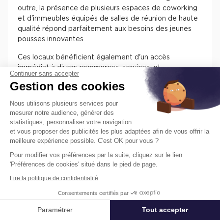
outre, la présence de plusieurs espaces de coworking
et d'immeubles équipés de salles de réunion de haute
qualité répond parfaitement aux besoins des jeunes
pousses innovantes.
Ces locaux bénéficient également d'un accès
immédiat à divers commerces, services, et
Continuer sans accepter
infrastructures, créant ainsi un environnement de
Gestion des cookies
travail idéal pour les entreprises en quête de
croissance et de visibilité.
Nous utilisons plusieurs services pour
mesurer notre audience, générer des
La vie culturelle dans le 16e
statistiques, personnaliser votre navigation
arrondissement
et vous proposer des publicités les plus adaptées afin de vous offrir la
meilleure expérience possible. C'est OK pour vous ?
Paris 16 est un haut lieu de la vie culturelle, offrant un
Pour modifier vos préférences par la suite, cliquez sur le lien
accès facile à de nombreux musées et lieux d’art,
'Préférences de cookies' situé dans le pied de page.
comme le Musée d’Art Moderne, Marmottan Monet, ou
Lire la politique de confidentialité
encore Guimet, sans oublier le Palais de Tokyo et le
Théâtre de Chaillot. Les professionnels apprécient la
Consentements certifiés par
proximité des locaux commerciaux et des services,
Paramétrer
Tout accepter
Affiner ma recherche
mais aussi des espaces verts tels que le jardin du