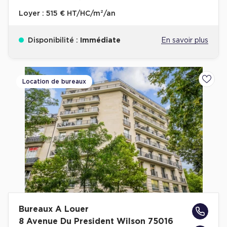
Loyer :
515 € HT/HC/m²/an
Disponibilité :
Immédiate
En savoir plus
Location de bureaux
Ajoute
Bureaux A Louer
8 Avenue Du President Wilson 75016