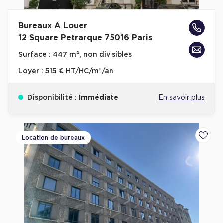
Bureaux A Louer
12 Square Petrarque 75016 Paris
Surface :
447 m², non divisibles
Loyer :
515 € HT/HC/m²/an
Disponibilité :
Immédiate
En savoir plus
Location de bureaux
Ajoute