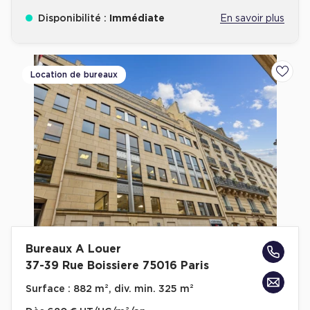
Disponibilité :
Immédiate
En savoir plus
Location de bureaux
Ajoute
Bureaux A Louer
37-39 Rue Boissiere 75016 Paris
Surface :
882 m², div. min. 325 m²