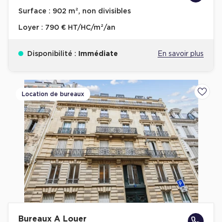
Surface :
902 m², non divisibles
Loyer :
790 € HT/HC/m²/an
Disponibilité :
Immédiate
En savoir plus
Location de bureaux
Ajoute
Bureaux A Louer