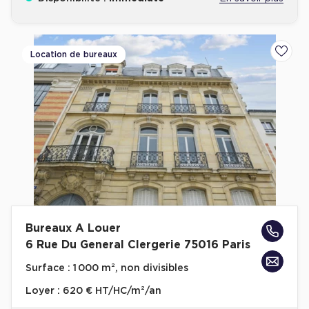
Location de bureaux
Ajoute
Bureaux A Louer
6 Rue Du General Clergerie 75016 Paris
Surface :
1 000 m², non divisibles
Loyer :
620 € HT/HC/m²/an