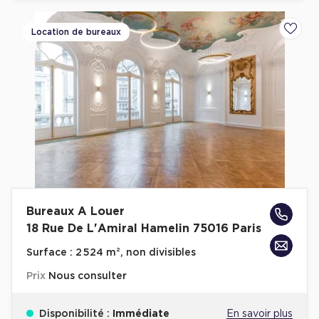
Location de bureaux
Ajoute
Bureaux A Louer
18 Rue De L'Amiral Hamelin 75016 Paris
Surface :
2 524 m², non divisibles
Prix
Nous consulter
Disponibilité :
Immédiate
En savoir plus