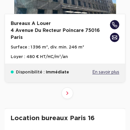
Bureaux A Louer
4 Avenue Du Recteur Poincare 75016
Paris
Surface :
1 396 m², div. min. 246 m²
Loyer :
480 € HT/HC/m²/an
Disponibilité :
Immédiate
En savoir plus
10
4
6
8
9
2
3
5
7
1
Suivant
11+
1+
Revenir à l'accueil -
Immobilier entreprise
Location Bureaux
Ile-de-France
Pari
Location bureaux Paris 16