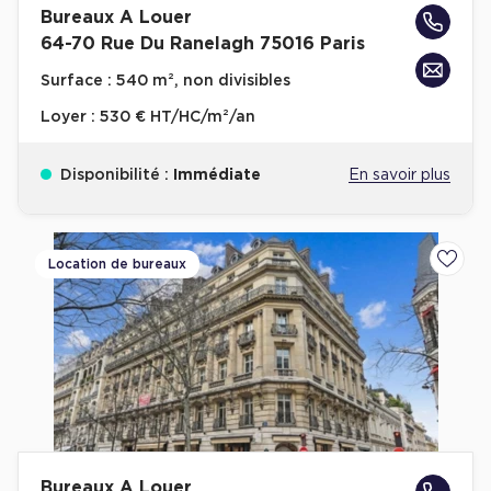
Bureaux A Louer
Achat de Bureaux à Rennes
64-70 Rue Du Ranelagh 75016 Paris
Collections de Bureaux
Surface :
540 m², non divisibles
Hôtels particuliers
Loyer :
530 € HT/HC/m²/an
Immeuble indépendant
Bureaux certifiés - Environnement
Disponibilité :
Immédiate
En savoir plus
Immeuble de bureaux avec services
Location bureaux Bellecour - Cordeliers (Lyon)
Location de bureaux
Ajoute
Haussmanniens
Location d'Entrepôts / Activités
Location d'Entrepôts / Activités à Aix-en-Provence
Location d'Entrepôts / Activités à Saint-Priest
Bureaux A Louer