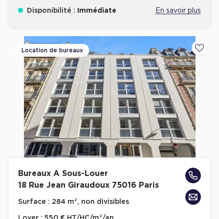
Disponibilité :
Immédiate
En savoir plus
Location de bureaux
Ajoute
Bureaux A Sous-Louer
18 Rue Jean Giraudoux 75016 Paris
Surface :
284 m², non divisibles
Loyer :
550 € HT/HC/m²/an