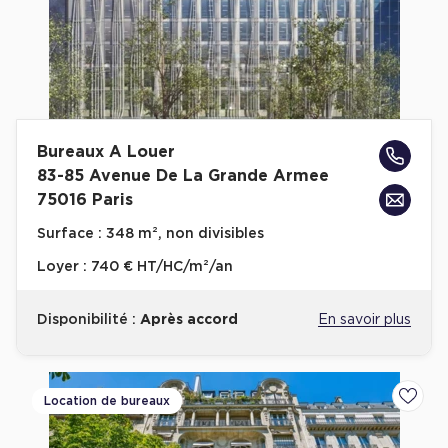
Plateaux opérés
Plateaux opérés à Paris
Plateaux opérés à Lyon
Plateaux opérés à Neuilly-sur-Seine
Bureaux A Louer
Plateaux opérés à Saint-Ouen
83-85 Avenue De La Grande Armee
75016 Paris
Plateaux opérés à Boulogne-Billancourt
Surface :
348 m², non divisibles
Collections Flex / Coworking
Loyer :
740 € HT/HC/m²/an
Bureaux privés avec terrasse
Disponibilité :
Après accord
En savoir plus
Guide & Conseils
Location de bureaux
Ajoute
Livrets blancs & Études