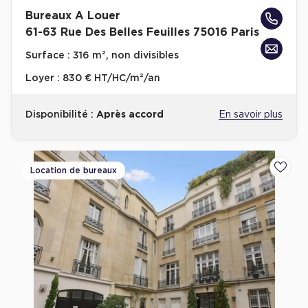
Bureaux A Louer
61-63 Rue Des Belles Feuilles 75016 Paris
Surface :
316 m², non divisibles
Loyer :
830 € HT/HC/m²/an
Disponibilité :
Après accord
En savoir plus
Location de bureaux
Ajoute