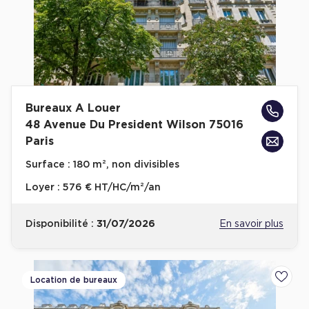
Cas Clients
Bureaux A Louer
48 Avenue Du President Wilson 75016
Paris
Surface :
180 m², non divisibles
Loyer :
576 € HT/HC/m²/an
Disponibilité :
31/07/2026
En savoir plus
Location de bureaux
Ajoute