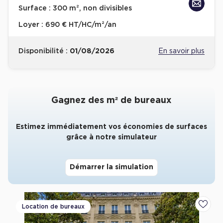
Surface :
300 m², non divisibles
Collections de Logistique
Loyer :
690 € HT/HC/m²/an
Logistique urbaine
Disponibilité :
01/08/2026
En savoir plus
Entrepôts Messagerie
Entrepôts logistique classe A
Entrepôts XXL
Gagnez des m² de bureaux
Estimez immédiatement vos économies de surfaces
grâce à notre simulateur
Location de Commerces
Location de Commerces à Paris
Démarrer la simulation
Location de Commerces à Bordeaux
Location de Commerces à Toulouse
Location de bureaux
Ajoute
Location de Commerces à Reims