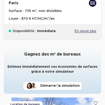
Paris
Surface :
735 m², non divisibles
Loyer :
870 € HT/HC/m²/an
Disponibilité :
Immédiate
En savoir plus
Gagnez des m² de bureaux
Estimez immédiatement vos économies de surfaces
grâce à notre simulateur
Démarrer la simulation
Location de bureaux
Ajoute