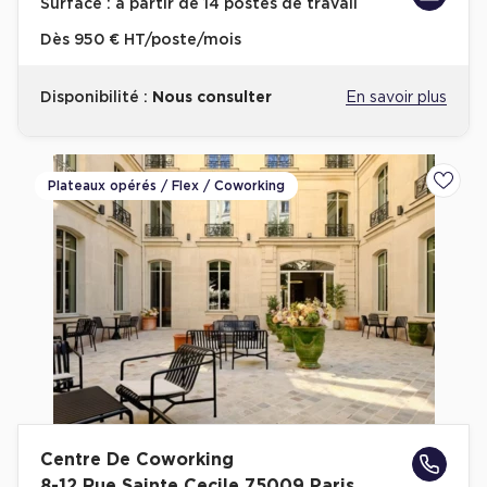
Surface :
à partir de 14 postes de travail
Dès
950 € HT/poste/mois
Disponibilité :
Nous consulter
En savoir plus
Plateaux opérés / Flex / Coworking
Ajoute
Centre De Coworking
8-12 Rue Sainte Cecile 75009 Paris