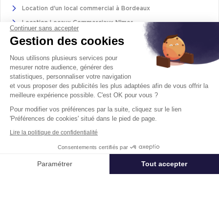
Location d'un local commercial à Bordeaux
Location Locaux Commerciaux Nîmes
Continuer sans accepter
Location local commercial à Toulouse (31000)
Gestion des cookies
Nous utilisons plusieurs services pour
Entrepôts / Activités
mesurer notre audience, générer des
statistiques, personnaliser votre navigation
Entrepôts / Activité
et vous proposer des publicités les plus adaptées afin de vous offrir la
meilleure expérience possible. C'est OK pour vous ?
Location de locaux d'activités en Ile-de-France
Pour modifier vos préférences par la suite, cliquez sur le lien
Location Locaux Activité Auvergne-Rhône-Alpes
'Préférences de cookies' situé dans le pied de page.
Location Locaux Activité Bouches-Du-Rhône
Lire la politique de confidentialité
Location Locaux Activité Gironde
Consentements certifiés par
Paramétrer
Tout accepter
Affiner ma recherche
Logistique
Axeptio consent
Plateforme de Gestion du Consentement : Personnalisez vos Options
Location
Location entrepôt logistique en Île-de-France
Notre plateforme vous permet d'adapter et de gérer vos paramètres de 
Location entrepôt logistique Pas-de-Calais