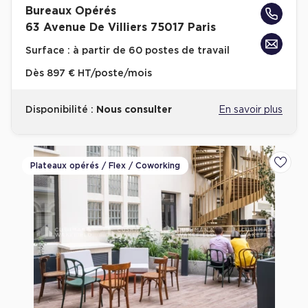
Bureaux Opérés
Achat de Bureaux à Rennes
63 Avenue De Villiers 75017 Paris
Collections de Bureaux
Surface :
à partir de 60 postes de travail
Hôtels particuliers
Dès
897 € HT/poste/mois
Immeuble indépendant
Bureaux certifiés - Environnement
Disponibilité :
Nous consulter
En savoir plus
Immeuble de bureaux avec services
Location bureaux Bellecour - Cordeliers (Lyon)
Plateaux opérés / Flex / Coworking
Ajoute
Haussmanniens
Location d'Entrepôts / Activités
Location d'Entrepôts / Activités à Aix-en-Provence
Location d'Entrepôts / Activités à Saint-Priest