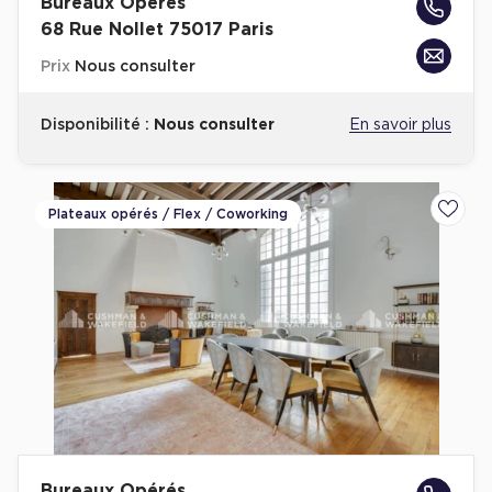
Bureaux Opérés
68 Rue Nollet 75017 Paris
Prix
Nous consulter
Disponibilité :
Nous consulter
En savoir plus
Plateaux opérés / Flex / Coworking
Ajoute
Bureaux Opérés