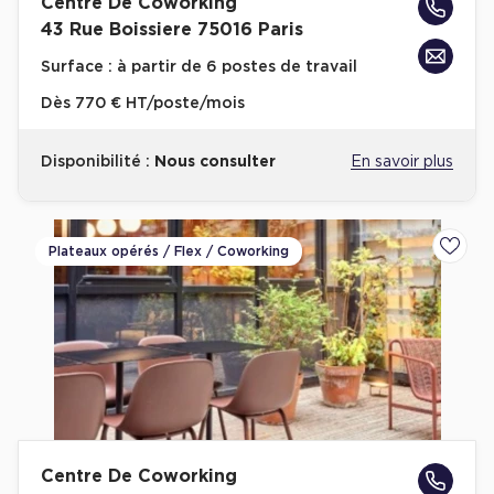
Centre De Coworking
43 Rue Boissiere 75016 Paris
Surface :
à partir de 6 postes de travail
Dès
770 € HT/poste/mois
Disponibilité :
Nous consulter
En savoir plus
Plateaux opérés / Flex / Coworking
Ajoute
Centre De Coworking