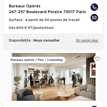
Entrepôts et Locaux d'activités - Programmes neufs
Bureaux Opérés
247-257 Boulevard Pereire 75017 Paris
Surface :
à partir de 50 postes de travail
Dès
600 € HT/poste/mois
Location de plateformes Logistique
Location de plateformes Logistique à Aulnay-sous-Bois
Disponibilité :
Nous consulter
En savoir plus
Location de plateformes Logistique à Amiens
Location de plateformes Logistique à Marseille
Plateaux opérés / Flex / Coworking
Ajoute
Location de plateformes Logistique à Le Havre
Achat de plateformes Logistique
Achat de plateformes Logistique en Bretagne
Achat de plateformes Logistique à Lyon
Achat de plateformes Logistique à Marseille
Achat de plateformes Logistique à Dijon