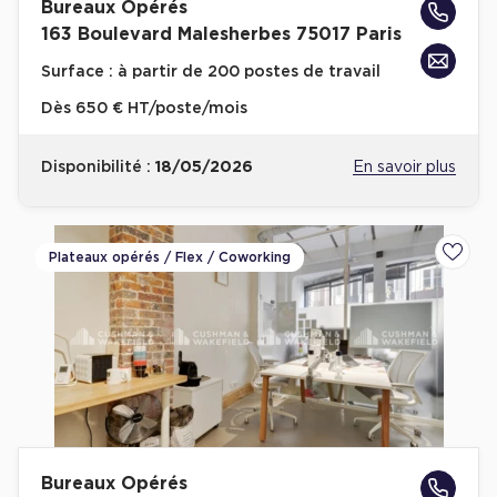
Bureaux Opérés
163 Boulevard Malesherbes 75017 Paris
Collections de Logistique
Surface :
à partir de 200 postes de travail
Logistique urbaine
Dès
650 € HT/poste/mois
Entrepôts Messagerie
Entrepôts logistique classe A
Disponibilité :
18/05/2026
En savoir plus
Entrepôts XXL
Plateaux opérés / Flex / Coworking
Ajoute
Location de Commerces
Location de Commerces à Paris
Location de Commerces à Bordeaux
Location de Commerces à Toulouse
Location de Commerces à Reims
Bureaux Opérés