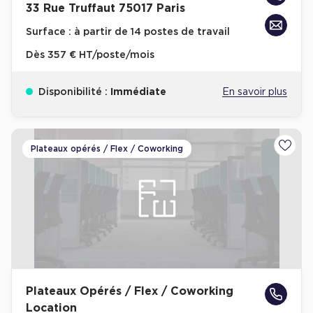
33 Rue Truffaut 75017 Paris
Achat de Commerces
Surface :
à partir de 14 postes de travail
Achat de Commerces à Nîmes
Dès
357 € HT/poste/mois
Achat de Commerces à Toulouse
Achat de Commerces à Marseille
Disponibilité :
Immédiate
En savoir plus
Achat de Commerces à Dijon
Plateaux opérés / Flex / Coworking
Ajoute
Bureaux privés
Bureaux privés à Paris
Bureaux privés à Lyon
Bureaux privés à Marseille
Bureaux privés à Neuilly-sur-Seine
Plateaux Opérés / Flex / Coworking
Location
Bureaux privés à Lille