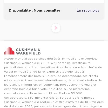
Disponibilité :
Nous consulter
En savoir plus
4
2
3
5
1
Suivant
Revenir à l'accueil -
Immobilier entreprise
Flex / Coworking Plateaux opérés
Ile-d
Acteur mondial des services dédiés à l’immobilier d’entreprise,
Cushman & Wakefield (NYSE: CWK) conseille investisseurs,
propriétaires et entreprises utilisatrices dans toute leur chaîne de
valeur immobilière, de la réflexion stratégique jusqu’à
l’aménagement des locaux. Le groupe accompagne ses clients
utilisateurs et investisseurs internationaux, dans la valorisation de
leurs actifs immobiliers en combinant perspective mondiale et
expertise locale à forte valeur ajoutée, à une plateforme
complète de solutions immobilières. Fort de 53 000
collaborateurs, 350 implantations et 60 pays dans le monde,
Cushman & Wakefield a réalisé un chiffre d’affaires de 10,3 milliards
de dollars en 2025, par ses principales lignes de métiers : Agence