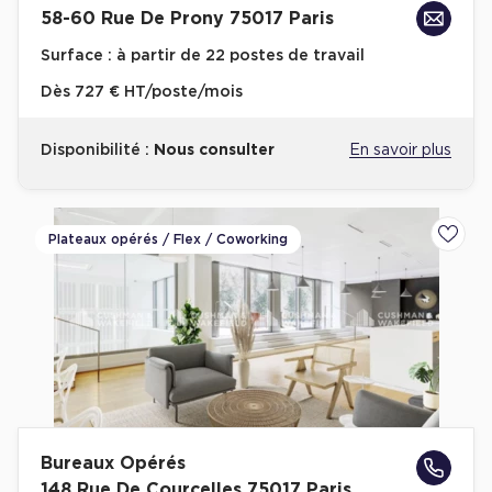
58-60 Rue De Prony 75017 Paris
Plateaux opérés
Surface :
à partir de 22 postes de travail
Plateaux opérés à Paris
Dès
727 € HT/poste/mois
Plateaux opérés à Lyon
Disponibilité :
Nous consulter
En savoir plus
Plateaux opérés à Neuilly-sur-Seine
Plateaux opérés à Saint-Ouen
Plateaux opérés à Boulogne-Billancourt
Plateaux opérés / Flex / Coworking
Ajoute
Collections Flex / Coworking
Bureaux privés avec terrasse
Guide & Conseils
Bureaux Opérés
Livrets blancs & Études
148 Rue De Courcelles 75017 Paris