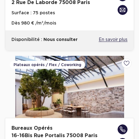
2 Rue De Laborde 75008 Paris
Surface :
75 postes
Dès
980 € /m²/mois
Disponibilité :
Nous consulter
En savoir plus
Plateaux opérés / Flex / Coworking
Ajoute
Bureaux Opérés
16-16Bis Rue Portalis 75008 Paris