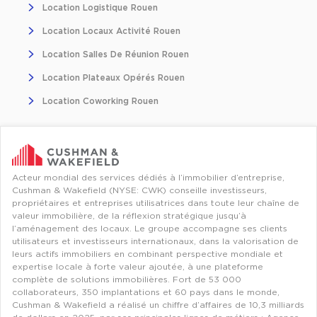
Location Logistique Rouen
Entrepôts et Locaux d'activités - Programmes neufs
Location Locaux Activité Rouen
Location Salles De Réunion Rouen
Location Plateaux Opérés Rouen
Location de plateformes Logistique
Location Coworking Rouen
Location de plateformes Logistique à Aulnay-sous-Bois
Location de plateformes Logistique à Amiens
Location de plateformes Logistique à Marseille
Acteur mondial des services dédiés à l’immobilier d’entreprise,
Location de plateformes Logistique à Le Havre
Cushman & Wakefield (NYSE: CWK) conseille investisseurs,
propriétaires et entreprises utilisatrices dans toute leur chaîne de
valeur immobilière, de la réflexion stratégique jusqu’à
Achat de plateformes Logistique
l’aménagement des locaux. Le groupe accompagne ses clients
utilisateurs et investisseurs internationaux, dans la valorisation de
Achat de plateformes Logistique en Bretagne
leurs actifs immobiliers en combinant perspective mondiale et
Achat de plateformes Logistique à Lyon
expertise locale à forte valeur ajoutée, à une plateforme
complète de solutions immobilières. Fort de 53 000
Achat de plateformes Logistique à Marseille
collaborateurs, 350 implantations et 60 pays dans le monde,
Cushman & Wakefield a réalisé un chiffre d’affaires de 10,3 milliards
Achat de plateformes Logistique à Dijon