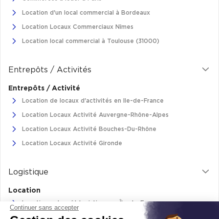
Cas Clients
Location d'un local commercial à Bordeaux
Location Locaux Commerciaux Nîmes
Location local commercial à Toulouse (31000)
Entrepôts / Activités
Entrepôts / Activité
Location de locaux d'activités en Ile-de-France
Location Locaux Activité Auvergne-Rhône-Alpes
Location Locaux Activité Bouches-Du-Rhône
Location Locaux Activité Gironde
Logistique
Location
Location entrepôt logistique en Île-de-France
Continuer sans accepter
Location entrepôt logistique Pas-de-Calais