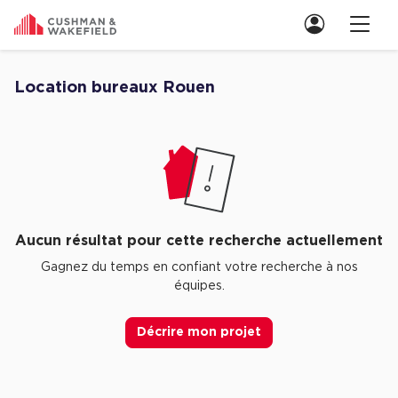
Nous contacter
Location bureaux Rouen
Découvrez nos Aucune annonce pour location bureaux Rouen
Location de Bureaux
Location de Bureaux à Paris
Location de Bureaux à Lyon
Location de Bureaux à Marseille
Aucun résultat pour cette recherche actuellement
Location de Bureaux à Rennes
Gagnez du temps en confiant votre recherche à nos
équipes.
Achat de Bureaux
Achat de Bureaux à Paris
Décrire mon projet
Achat de Bureaux à Lyon
Achat de Bureaux à Marseille