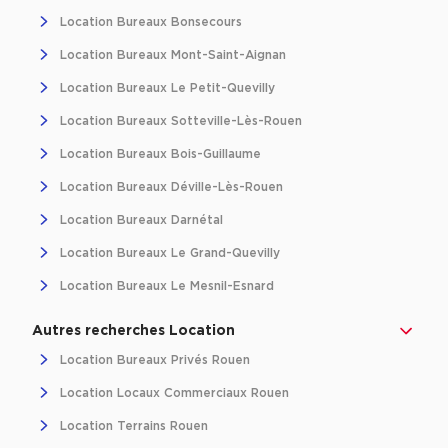
Location d'Entrepôts / Activités à Massy
Location Bureaux Bonsecours
Location d'Entrepôts / Activités à Rennes
Location Bureaux Mont-Saint-Aignan
Location d'Entrepôts / Activités à Besançon
Location Bureaux Le Petit-Quevilly
Location Bureaux Sotteville-Lès-Rouen
Achat d'Entrepôts / Activités
Location Bureaux Bois-Guillaume
Achat d'Entrepôts / Activités en Ille-et-Vilaine
Location Bureaux Déville-Lès-Rouen
Achat d'Entrepôts / Activités à Lyon
Location Bureaux Darnétal
Achat d'Entrepôts / Activités à Aubagne
Location Bureaux Le Grand-Quevilly
Achat d'Entrepôts / Activités à Toulouse
Location Bureaux Le Mesnil-Esnard
Achat d'Entrepôts / Activités à Dijon
Autres recherches Location
Collections d'Entrepôts / Activités
Location Bureaux Privés Rouen
Entrepôts et Locaux d'activités indépendants
Location Locaux Commerciaux Rouen
Entrepôts et Locaux d'activités avec quai de
Location Terrains Rouen
chargement