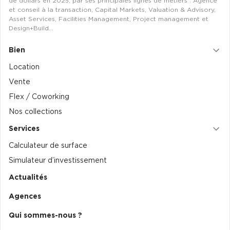
de dollars en 2025, par ses principales lignes de métiers : Agence
et conseil à la transaction, Capital Markets, Valuation & Advisory,
Collections de Logistique
Asset Services, Facilities Management, Project management et
Design+Build…
Logistique urbaine
Bien
Entrepôts Messagerie
Location
Entrepôts logistique classe A
Vente
Entrepôts XXL
Flex / Coworking
Nos collections
Services
Calculateur de surface
Location de Commerces
Simulateur d’investissement
Location de Commerces à Paris
Actualités
Location de Commerces à Bordeaux
Agences
Location de Commerces à Toulouse
Qui sommes-nous ?
Location de Commerces à Reims