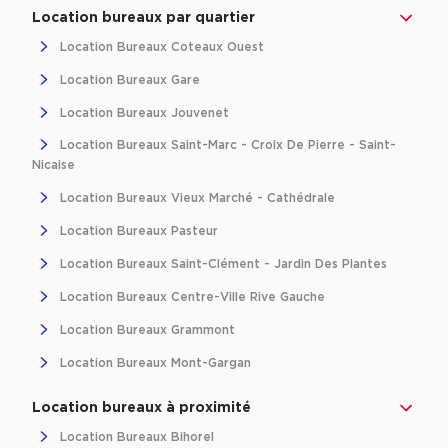
Achat de Bureaux à Rennes
Location bureaux par quartier
Location Bureaux Coteaux Ouest
Collections de Bureaux
Location Bureaux Gare
Hôtels particuliers
Location Bureaux Jouvenet
Immeuble indépendant
Location Bureaux Saint-Marc - Croix De Pierre - Saint-
Bureaux certifiés - Environnement
Nicaise
Immeuble de bureaux avec services
Location Bureaux Vieux Marché - Cathédrale
Location bureaux Bellecour - Cordeliers (Lyon)
Location Bureaux Pasteur
Haussmanniens
Location Bureaux Saint-Clément - Jardin Des Plantes
Location Bureaux Centre-Ville Rive Gauche
Location Bureaux Grammont
Location Bureaux Mont-Gargan
Location d'Entrepôts / Activités
Location d'Entrepôts / Activités à Aix-en-Provence
Location bureaux à proximité
Location d'Entrepôts / Activités à Saint-Priest
Location Bureaux Bihorel