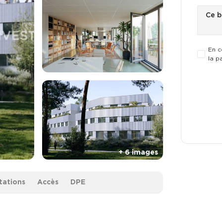
En c
la p
tations
Accès
DPE