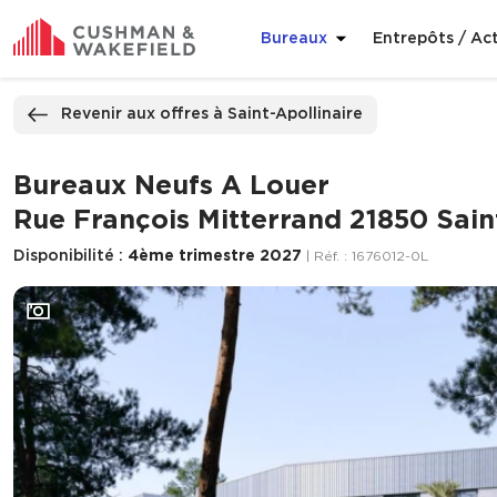
Bureaux
Entrepôts / Act
ppeler
Nous contacter
Revenir aux offres à Saint-Apollinaire
Bureaux Neufs A Louer
Rue François Mitterrand 21850 Sain
Disponibilité :
4ème trimestre 2027
| Réf. : 1676012-0L