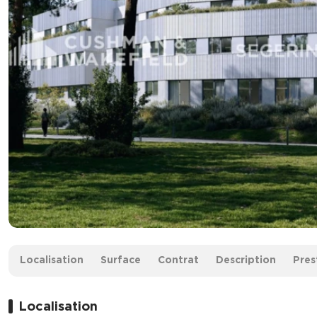
Surface :
1 517 m² divisibles à partir de 92 m²
Localisation
Surface
Contrat
Description
Pres
Loyer :
170 € HT/HC/m² et Hors honoraires./an
Localisation