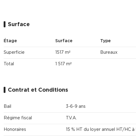
Surface
Étage
Surface
Type
Superficie
1517 m²
Bureaux
Total
1 517 m²
Contrat et Conditions
Bail
3-6-9 ans
Régime fiscal
T.V.A.
Honoraires
15 % HT du loyer annuel HT/HC à 