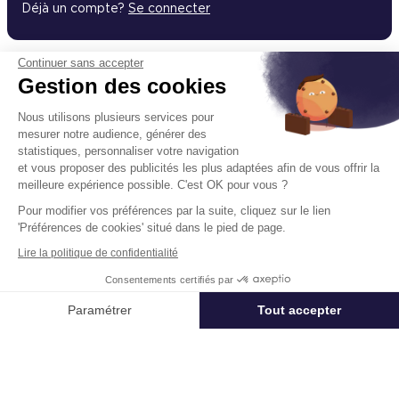
Déjà un compte?
Se connecter
Continuer sans accepter
Gestion des cookies
Un projet immobilier ?
Nous utilisons plusieurs services pour
Vous souhaitez nous confier votre actif ?
mesurer notre audience, générer des
Cushman & Wakefield vous aide à optimiser
statistiques, personnaliser votre navigation
votre immobilier.
et vous proposer des publicités les plus adaptées afin de vous offrir la
meilleure expérience possible. C'est OK pour vous ?
Pour modifier vos préférences par la suite, cliquez sur le lien
Créer un projet
'Préférences de cookies' situé dans le pied de page.
Lire la politique de confidentialité
Consentements certifiés par
Immobilier entreprise
Location Bureaux
Saint-Orens-de-Gamev
Appeler
Nous contacter
Paramétrer
Tout accepter
Axeptio consent
Plateforme de Gestion du Consentement : Personnalisez vos Options
Acteur mondial des services dédiés à l’immobilier d’entreprise,
Cushman & Wakefield (NYSE: CWK) conseille investisseurs,
Notre plateforme vous permet d'adapter et de gérer vos paramètres de 
propriétaires et entreprises utilisatrices dans toute leur chaîne de