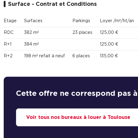
Surface - Contrat et Conditions
Etage
Surfaces
Parkings
Loyer /m²/ht/an
RDC
382 m²
23 places
125,00 €
R+1
384 m²
125,00 €
R+2
198 m² refait à neuf
6 places
135,00 €
Cette offre ne correspond pas à
Voir tous nos bureaux à louer à Toulouse