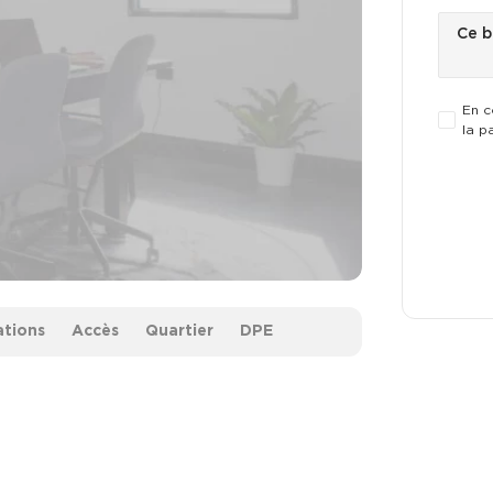
En c
la p
ations
Accès
Quartier
DPE