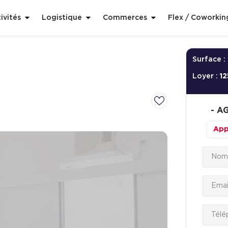
ivités
Logistique
Commerces
Flex / Coworkin
Surface :
Loyer :
12
-
AG
App