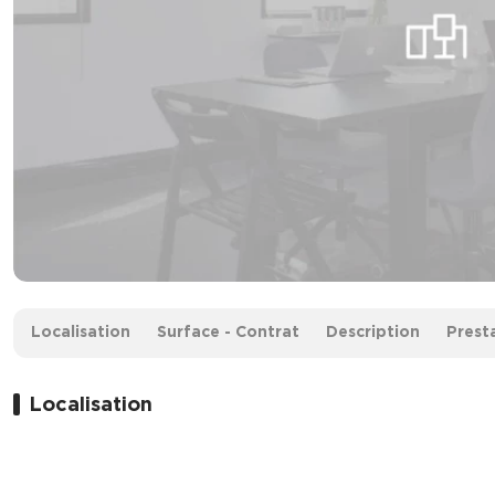
Surface :
964 m²
Localisation
Surface - Contrat
Description
Prest
Loyer :
125 € HT/m²/an
Localisation