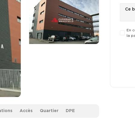
En c
la p
ations
Accès
Quartier
DPE