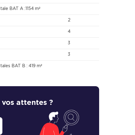
otale BAT A :1154 m²
2
4
3
3
otales BAT B : 419 m²
 vos attentes ?