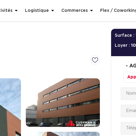
ivités
Logistique
Commerces
Flex / Coworkin
Surface :
Loyer :
1
-
AG
App