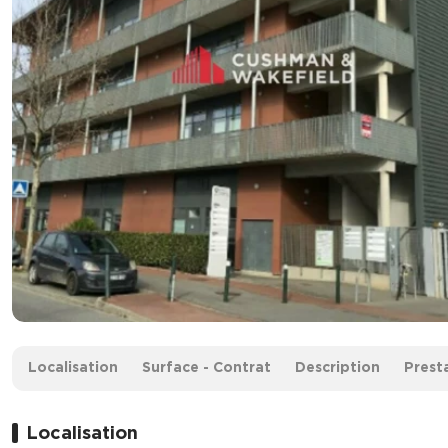
Surface :
1573 m² divisibles à partir de 131 m²
Localisation
Surface - Contrat
Description
Prest
Loyer :
100 € HT/m²/an
Localisation