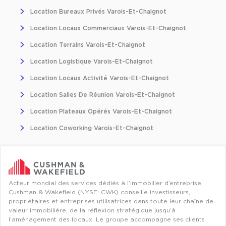
Location d'Entrepôts / Activités à Massy
Location Bureaux Privés Varois-Et-Chaignot
Location d'Entrepôts / Activités à Rennes
Location Locaux Commerciaux Varois-Et-Chaignot
Location d'Entrepôts / Activités à Besançon
Location Terrains Varois-Et-Chaignot
Location Logistique Varois-Et-Chaignot
Achat d'Entrepôts / Activités
Location Locaux Activité Varois-Et-Chaignot
Achat d'Entrepôts / Activités en Ille-et-Vilaine
Location Salles De Réunion Varois-Et-Chaignot
Achat d'Entrepôts / Activités à Lyon
Location Plateaux Opérés Varois-Et-Chaignot
Achat d'Entrepôts / Activités à Aubagne
Location Coworking Varois-Et-Chaignot
Achat d'Entrepôts / Activités à Toulouse
Achat d'Entrepôts / Activités à Dijon
Collections d'Entrepôts / Activités
Acteur mondial des services dédiés à l’immobilier d’entreprise,
Entrepôts et Locaux d'activités indépendants
Cushman & Wakefield (NYSE: CWK) conseille investisseurs,
propriétaires et entreprises utilisatrices dans toute leur chaîne de
Entrepôts et Locaux d'activités avec quai de
valeur immobilière, de la réflexion stratégique jusqu’à
chargement
l’aménagement des locaux. Le groupe accompagne ses clients