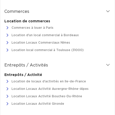
Plateaux opérés
Commerces
Plateaux opérés à Paris
Location de commerces
Plateaux opérés à Lyon
Commerces à louer à Paris
Location d'un local commercial à Bordeaux
Plateaux opérés à Neuilly-sur-Seine
Location Locaux Commerciaux Nîmes
Plateaux opérés à Saint-Ouen
Location local commercial à Toulouse (31000)
Plateaux opérés à Boulogne-Billancourt
Collections Flex / Coworking
Entrepôts / Activités
Bureaux privés avec terrasse
Entrepôts / Activité
Location de locaux d'activités en Ile-de-France
Location Locaux Activité Auvergne-Rhône-Alpes
Location Locaux Activité Bouches-Du-Rhône
Guide & Conseils
Location Locaux Activité Gironde
Livrets blancs & Études