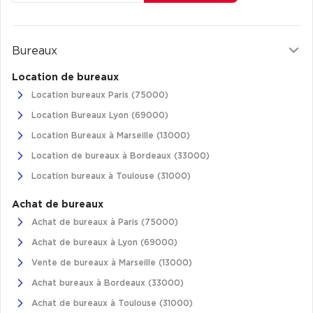
Achat de Commerces
Achat de Commerces à Nîmes
Bureaux
Achat de Commerces à Toulouse
Location de bureaux
Achat de Commerces à Marseille
Location bureaux Paris (75000)
Achat de Commerces à Dijon
Location Bureaux Lyon (69000)
Location Bureaux à Marseille (13000)
Location de bureaux à Bordeaux (33000)
Location bureaux à Toulouse (31000)
Bureaux privés
Achat de bureaux
Bureaux privés à Paris
Achat de bureaux à Paris (75000)
Bureaux privés à Lyon
Achat de bureaux à Lyon (69000)
Bureaux privés à Marseille
Vente de bureaux à Marseille (13000)
Achat bureaux à Bordeaux (33000)
Bureaux privés à Neuilly-sur-Seine
Achat de bureaux à Toulouse (31000)
Bureaux privés à Lille