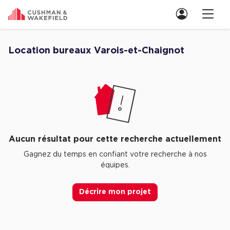
Nous contacter
Location bureaux Varois-et-Chaignot
Découvrez nos Aucune annonce pour location bureaux Varois-et-Chai
Location de Bureaux
Location de Bureaux à Paris
Location de Bureaux à Lyon
Location de Bureaux à Marseille
Aucun résultat pour cette recherche actuellement
Location de Bureaux à Rennes
Gagnez du temps en confiant votre recherche à nos
équipes.
Achat de Bureaux
Achat de Bureaux à Paris
Décrire mon projet
Achat de Bureaux à Lyon
Achat de Bureaux à Marseille