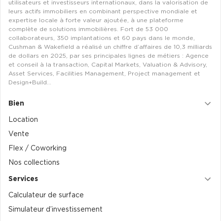
utilisateurs et investisseurs internationaux, dans la valorisation de
Entrepôts et Locaux d'activités - Programmes neufs
leurs actifs immobiliers en combinant perspective mondiale et
expertise locale à forte valeur ajoutée, à une plateforme
complète de solutions immobilières. Fort de 53 000
collaborateurs, 350 implantations et 60 pays dans le monde,
Cushman & Wakefield a réalisé un chiffre d’affaires de 10,3 milliards
de dollars en 2025, par ses principales lignes de métiers : Agence
Location de plateformes Logistique
et conseil à la transaction, Capital Markets, Valuation & Advisory,
Asset Services, Facilities Management, Project management et
Design+Build…
Location de plateformes Logistique à Aulnay-sous-Bois
Location de plateformes Logistique à Amiens
Bien
Location de plateformes Logistique à Marseille
Location
Location de plateformes Logistique à Le Havre
Vente
Flex / Coworking
Achat de plateformes Logistique
Nos collections
Achat de plateformes Logistique en Bretagne
Services
Achat de plateformes Logistique à Lyon
Calculateur de surface
Achat de plateformes Logistique à Marseille
Simulateur d’investissement
Achat de plateformes Logistique à Dijon