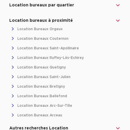
Achat de Bureaux à Rennes
Location bureaux par quartier
Collections de Bureaux
Location bureaux à proximité
Hôtels particuliers
Location Bureaux Orgeux
Immeuble indépendant
Location Bureaux Couternon
Bureaux certifiés - Environnement
Location Bureaux Saint-Apollinaire
Immeuble de bureaux avec services
Location Bureaux Ruffey-Lès-Echirey
Location bureaux Bellecour - Cordeliers (Lyon)
Location Bureaux Quetigny
Haussmanniens
Location Bureaux Saint-Julien
Location Bureaux Bretigny
Location Bureaux Bellefond
Location d'Entrepôts / Activités
Location Bureaux Arc-Sur-Tille
Location Bureaux Arceau
Location d'Entrepôts / Activités à Aix-en-Provence
Location d'Entrepôts / Activités à Saint-Priest
Autres recherches Location