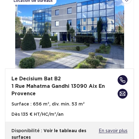
Location de bureaux
Ajoute
Le Decisium Bat B2
1 Rue Mahatma Gandhi 13090 Aix En
Provence
Surface :
656 m², div. min. 53 m²
Dès
135 € HT/HC/m²/an
Disponibilité :
Voir le tableau des
En savoir plus
surfaces