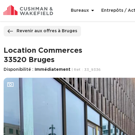
Bureaux
Entrepôts / Act
ppeler
Nous contacter
Revenir aux offres à Bruges
Location Commerces
33520 Bruges
Disponibilité :
Immédiatement
| Réf. : 33_9336