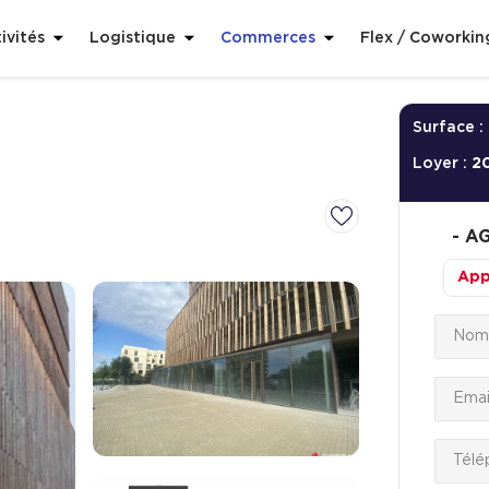
ivités
Logistique
Commerces
Flex / Coworkin
Surface :
Loyer :
2
-
AG
App