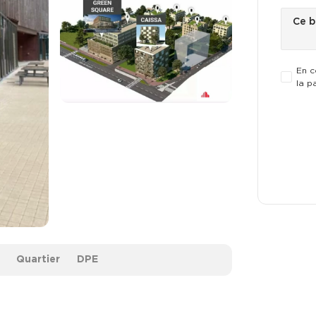
En c
la p
Quartier
DPE