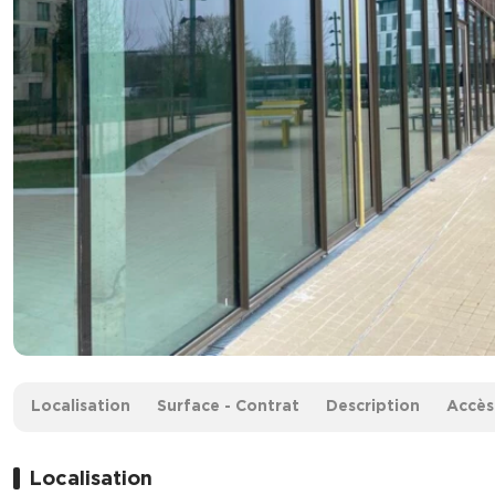
Surface :
82 m²
Localisation
Surface - Contrat
Description
Accès
Loyer :
200 € HT/m²/an
Localisation