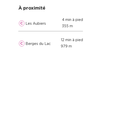
À proximité
4 min à pied
C
Les Aubiers
355 m
12 min à pied
C
Berges du Lac
979 m