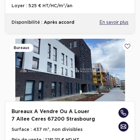
Loyer :
525 € HT/HC/m²/an
Disponibilité :
Après accord
En savoir plus
Bureaux
Ajoute
Bureaux A Vendre Ou A Louer
7 Allee Ceres 67200 Strasbourg
Surface :
437 m², non divisibles