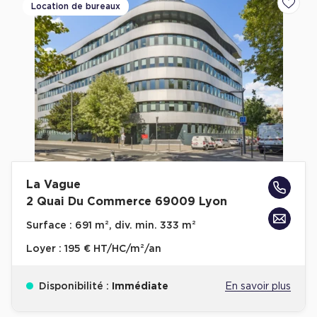
Location de bureaux
Ajoute
La Vague
2 Quai Du Commerce 69009 Lyon
Surface :
691 m², div. min. 333 m²
Loyer :
195 € HT/HC/m²/an
Disponibilité :
Immédiate
En savoir plus