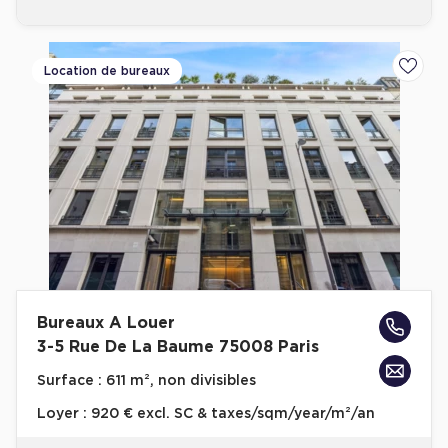
Location de bureaux
Ajoute
Bureaux A Louer
3-5 Rue De La Baume 75008 Paris
Surface :
611 m², non divisibles
Loyer :
920 € excl. SC & taxes/sqm/year/m²/an