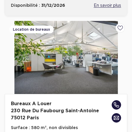
Disponibilité :
31/12/2026
En savoir plus
Location de bureaux
Ajoute
Bureaux A Louer
230 Rue Du Faubourg Saint-Antoine
75012 Paris
Surface :
580 m², non divisibles