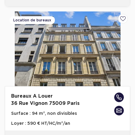
Location de bureaux
Ajoute
Bureaux A Louer
36 Rue Vignon 75009 Paris
Surface :
94 m², non divisibles
Loyer :
590 € HT/HC/m²/an