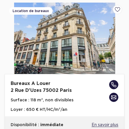
Location de bureaux
Ajoute
Bureaux A Louer
2 Rue D'Uzes 75002 Paris
Surface :
118 m², non divisibles
Loyer :
650 € HT/HC/m²/an
Disponibilité :
immédiate
En savoir plus