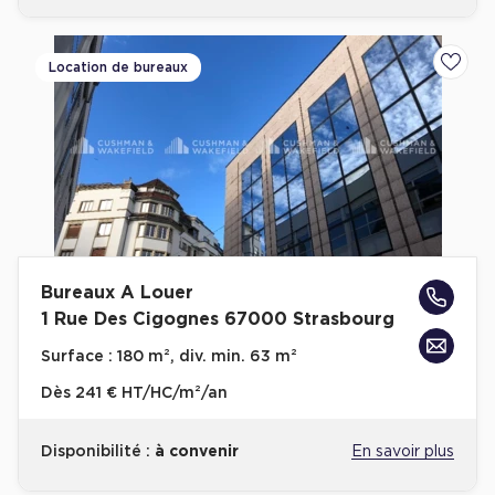
Location de bureaux
Ajoute
Bureaux A Louer
1 Rue Des Cigognes 67000 Strasbourg
Surface :
180 m², div. min. 63 m²
Dès
241 € HT/HC/m²/an
Disponibilité :
à convenir
En savoir plus