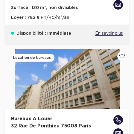
Achat de Bureaux à Rennes
Surface :
130 m², non divisibles
Collections de Bureaux
Loyer :
785 € HT/HC/m²/an
Hôtels particuliers
Disponibilité :
Immédiate
En savoir plus
Immeuble indépendant
Bureaux certifiés - Environnement
Immeuble de bureaux avec services
Location de bureaux
Ajoute
Location bureaux Bellecour - Cordeliers (Lyon)
Haussmanniens
Location d'Entrepôts / Activités
Bureaux A Louer
Location d'Entrepôts / Activités à Aix-en-Provence
32 Rue De Ponthieu 75008 Paris
Location d'Entrepôts / Activités à Saint-Priest