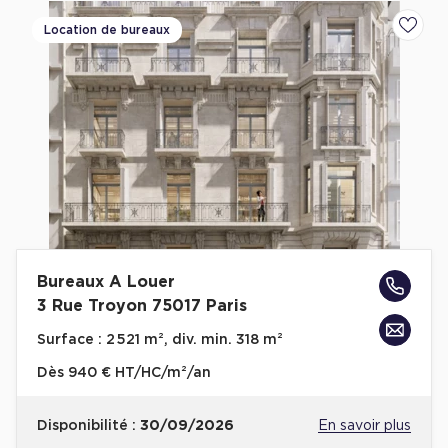
Location de bureaux
Ajoute
Bureaux A Louer
3 Rue Troyon 75017 Paris
Surface :
2 521 m², div. min. 318 m²
Dès
940 € HT/HC/m²/an
Disponibilité :
30/09/2026
En savoir plus