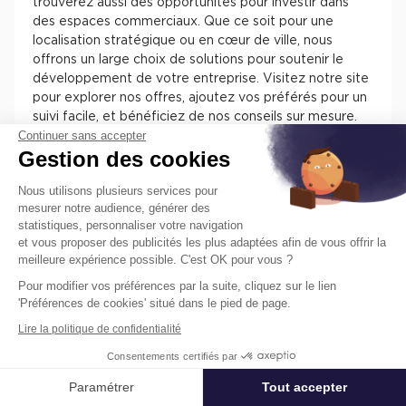
trouverez aussi des opportunités pour investir dans
des espaces commerciaux. Que ce soit pour une
localisation stratégique ou en cœur de ville, nous
offrons un large choix de solutions pour soutenir le
développement de votre entreprise. Visitez notre site
pour explorer nos offres, ajoutez vos préférés pour un
suivi facile, et bénéficiez de nos conseils sur mesure.
Continuer sans accepter
Chez Cushman & Wakefield, nous nous engageons à
Gestion des cookies
vous assister dans la sélection de l'espace parfait pour
votre activité.
Nous utilisons plusieurs services pour
mesurer notre audience, générer des
statistiques, personnaliser votre navigation
et vous proposer des publicités les plus adaptées afin de vous offrir la
meilleure expérience possible. C'est OK pour vous ?
Pour modifier vos préférences par la suite, cliquez sur le lien
Trouvez facilement nos annonces de
'Préférences de cookies' situé dans le pied de page.
locaux à louer ou à vendre en France
Lire la politique de confidentialité
pour installer votre entreprise.
Consentements certifiés par
Les différentes offres de locaux en France présentent
des atouts pour installer votre entreprise. Vous
Paramétrer
Tout accepter
Affiner ma recherche
trouverez des informations concernant l’actif, des
prestations, des aménagements, des accès et des