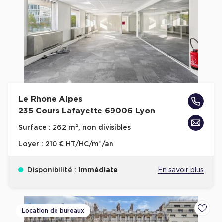
Plateaux opérés
Plateaux opérés à Paris
Plateaux opérés à Lyon
Plateaux opérés à Neuilly-sur-Seine
Plateaux opérés à Saint-Ouen
Le Rhone Alpes
Plateaux opérés à Boulogne-Billancourt
235 Cours Lafayette 69006 Lyon
Collections Flex / Coworking
Surface :
262 m², non divisibles
Bureaux privés avec terrasse
Loyer :
210 € HT/HC/m²/an
Disponibilité :
Immédiate
En savoir plus
Guide & Conseils
Location de bureaux
Ajoute
Livrets blancs & Études