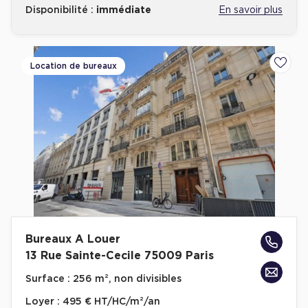
Disponibilité :
immédiate
En savoir plus
Location de bureaux
Ajoute
Bureaux A Louer
13 Rue Sainte-Cecile 75009 Paris
Surface :
256 m², non divisibles
Loyer :
495 € HT/HC/m²/an