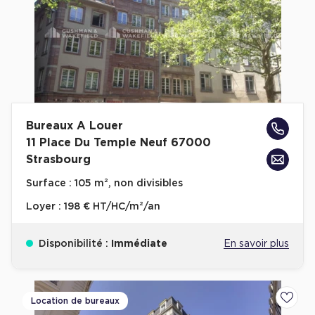
Bureaux A Louer
11 Place Du Temple Neuf 67000
Strasbourg
Surface :
105 m², non divisibles
Loyer :
198 € HT/HC/m²/an
Disponibilité :
Immédiate
En savoir plus
Location de bureaux
Ajoute