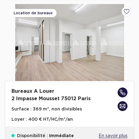
Location de bureaux
Ajoute
Bureaux A Louer
2 Impasse Mousset 75012 Paris
Surface :
369 m², non divisibles
Loyer :
400 € HT/HC/m²/an
Disponibilité :
Immédiate
En savoir plus