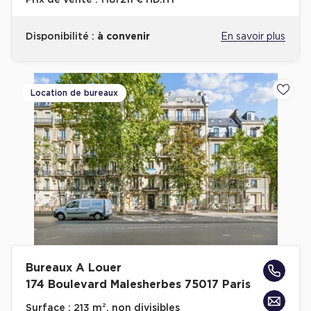
Prix de vente :
1 181 211 € HD.HT
Disponibilité :
à convenir
En savoir plus
Location de bureaux
Ajoute
Bureaux A Louer
174 Boulevard Malesherbes 75017 Paris
Surface :
213 m², non divisibles