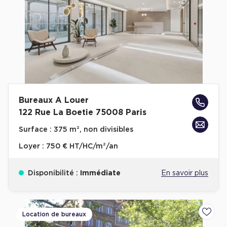
Bureaux A Louer
122 Rue La Boetie 75008 Paris
Surface :
375 m², non divisibles
Loyer :
750 € HT/HC/m²/an
Disponibilité :
Immédiate
En savoir plus
Location de bureaux
Ajoute