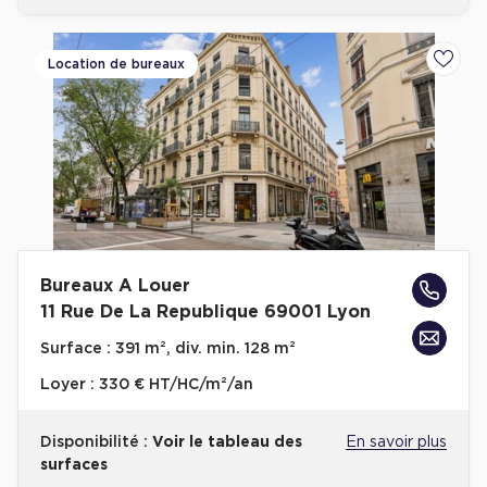
Location de bureaux
Ajoute
Bureaux A Louer
11 Rue De La Republique 69001 Lyon
Surface :
391 m², div. min. 128 m²
Loyer :
330 € HT/HC/m²/an
Disponibilité :
Voir le tableau des
En savoir plus
surfaces