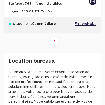
Surface :
365 m², non divisibles
Loyer :
350 € HT/HC/m²/an
Disponibilité :
Immédiate
En savoir plus
10
4
6
8
9
2
3
5
7
1
Suivant
41+
61+
81+
21+
31+
51+
71+
11+
1+
Revenir à l'accueil -
Immobilier entreprise
Location Bureaux
Résultats de recherch
Location bureaux
Cushman & Wakefield, votre expert en location de
bureaux, vous guide dans la quête de votre prochain
espace professionnel, en mettant l'accent sur des
solutions immobilières commerciales sur mesure. Nous
simplifions votre recherche pour trouver l'espace de
travail idéal grâce à nos recommandations
personnalisées. Notre catalogue est riche de plus de