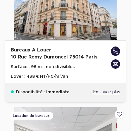
Achat de Commerces
Achat de Commerces à Nîmes
Achat de Commerces à Toulouse
Achat de Commerces à Marseille
Achat de Commerces à Dijon
Bureaux A Louer
10 Rue Remy Dumoncel 75014 Paris
Surface :
96 m², non divisibles
Loyer :
438 € HT/HC/m²/an
Bureaux privés
Bureaux privés à Paris
Disponibilité :
Immédiate
En savoir plus
Bureaux privés à Lyon
Bureaux privés à Marseille
Location de bureaux
Ajoute
Bureaux privés à Neuilly-sur-Seine
Bureaux privés à Lille