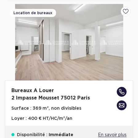
Location de bureaux
Ajoute
Bureaux A Louer
2 Impasse Mousset 75012 Paris
Surface :
369 m², non divisibles
Loyer :
400 € HT/HC/m²/an
Disponibilité :
Immédiate
En savoir plus