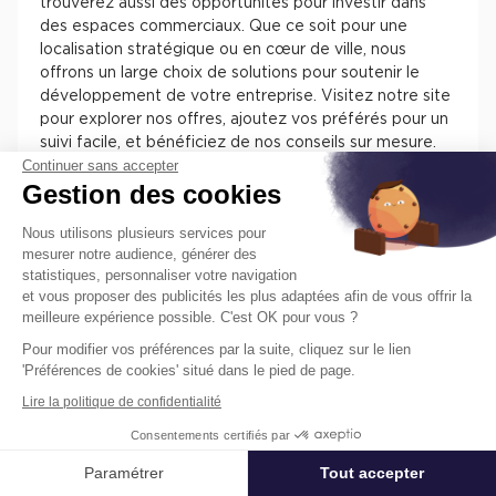
trouverez aussi des opportunités pour investir dans
des espaces commerciaux. Que ce soit pour une
localisation stratégique ou en cœur de ville, nous
offrons un large choix de solutions pour soutenir le
développement de votre entreprise. Visitez notre site
pour explorer nos offres, ajoutez vos préférés pour un
suivi facile, et bénéficiez de nos conseils sur mesure.
Continuer sans accepter
Chez Cushman & Wakefield, nous nous engageons à
Gestion des cookies
vous assister dans la sélection de l'espace parfait pour
votre activité.
Nous utilisons plusieurs services pour
mesurer notre audience, générer des
statistiques, personnaliser votre navigation
et vous proposer des publicités les plus adaptées afin de vous offrir la
meilleure expérience possible. C'est OK pour vous ?
Pour modifier vos préférences par la suite, cliquez sur le lien
Trouvez facilement nos annonces de
'Préférences de cookies' situé dans le pied de page.
locaux à louer ou à vendre en France
Lire la politique de confidentialité
pour installer votre entreprise.
Consentements certifiés par
Les différentes offres de locaux en France présentent
des atouts pour installer votre entreprise. Vous
Paramétrer
Tout accepter
Affiner ma recherche
trouverez des informations concernant l’actif, des
prestations, des aménagements, des accès et des