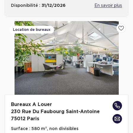
Disponibilité :
31/12/2026
En savoir plus
Location de bureaux
Ajoute
Bureaux A Louer
230 Rue Du Faubourg Saint-Antoine
75012 Paris
Surface :
580 m², non divisibles