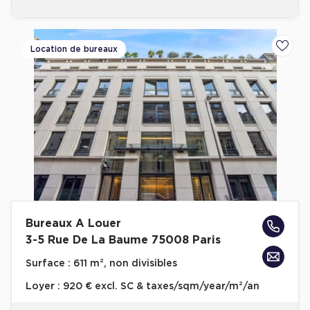
Location de bureaux
Ajoute
Bureaux A Louer
3-5 Rue De La Baume 75008 Paris
Surface :
611 m², non divisibles
Loyer :
920 € excl. SC & taxes/sqm/year/m²/an