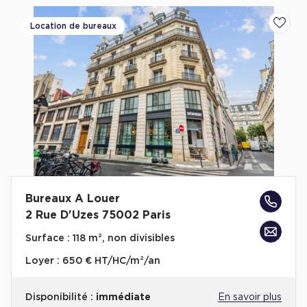
Location de bureaux
Ajoute
Bureaux A Louer
2 Rue D'Uzes 75002 Paris
Surface :
118 m², non divisibles
Loyer :
650 € HT/HC/m²/an
Disponibilité :
immédiate
En savoir plus