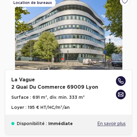
Location de bureaux
Ajoute
La Vague
2 Quai Du Commerce 69009 Lyon
Surface :
691 m², div. min. 333 m²
Loyer :
195 € HT/HC/m²/an
Disponibilité :
Immédiate
En savoir plus