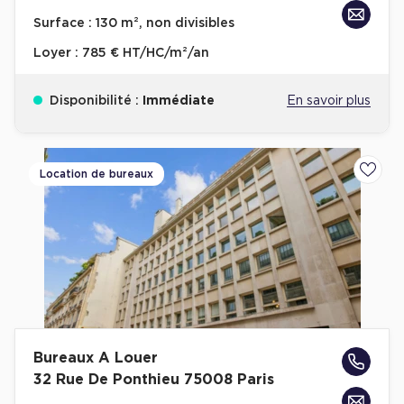
Achat de Bureaux à Rennes
Surface :
130 m², non divisibles
Collections de Bureaux
Loyer :
785 € HT/HC/m²/an
Hôtels particuliers
Disponibilité :
Immédiate
En savoir plus
Immeuble indépendant
Bureaux certifiés - Environnement
Immeuble de bureaux avec services
Location de bureaux
Ajoute
Location bureaux Bellecour - Cordeliers (Lyon)
Haussmanniens
Location d'Entrepôts / Activités
Bureaux A Louer
Location d'Entrepôts / Activités à Aix-en-Provence
32 Rue De Ponthieu 75008 Paris
Location d'Entrepôts / Activités à Saint-Priest