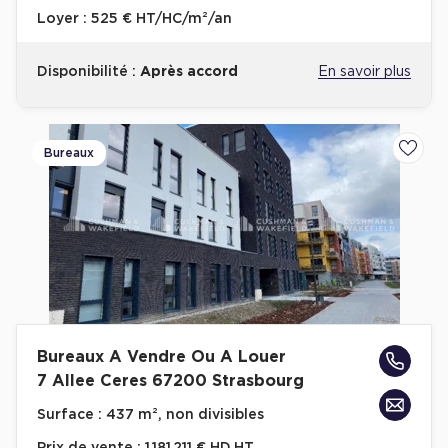
Loyer :
525 € HT/HC/m²/an
Disponibilité :
Après accord
En savoir plus
Bureaux
Ajoute
Bureaux A Vendre Ou A Louer
7 Allee Ceres 67200 Strasbourg
Surface :
437 m², non divisibles