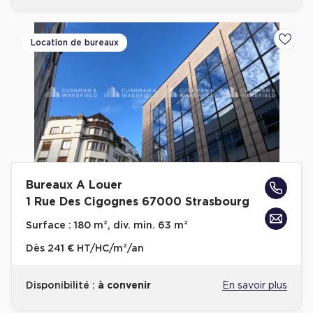
Location de bureaux
Ajoute
Bureaux A Louer
1 Rue Des Cigognes 67000 Strasbourg
Surface :
180 m², div. min. 63 m²
Dès
241 € HT/HC/m²/an
Disponibilité :
à convenir
En savoir plus