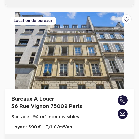
Location de bureaux
Ajoute
Bureaux A Louer
36 Rue Vignon 75009 Paris
Surface :
94 m², non divisibles
Loyer :
590 € HT/HC/m²/an