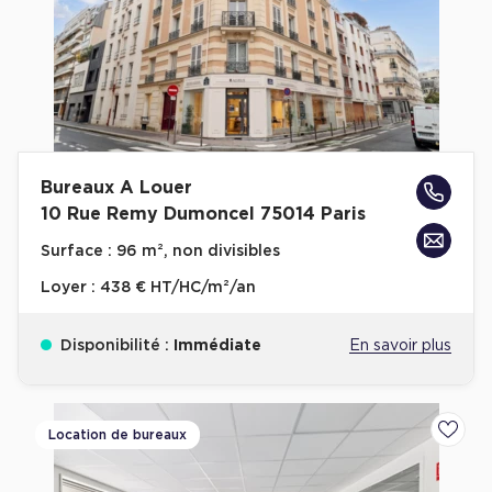
Achat de Commerces
Achat de Commerces à Nîmes
Achat de Commerces à Toulouse
Achat de Commerces à Marseille
Achat de Commerces à Dijon
Bureaux A Louer
10 Rue Remy Dumoncel 75014 Paris
Surface :
96 m², non divisibles
Loyer :
438 € HT/HC/m²/an
Bureaux privés
Bureaux privés à Paris
Disponibilité :
Immédiate
En savoir plus
Bureaux privés à Lyon
Bureaux privés à Marseille
Location de bureaux
Ajoute
Bureaux privés à Neuilly-sur-Seine
Bureaux privés à Lille