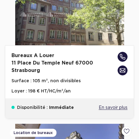
Bureaux A Louer
11 Place Du Temple Neuf 67000
Strasbourg
Surface :
105 m², non divisibles
Loyer :
198 € HT/HC/m²/an
Disponibilité :
Immédiate
En savoir plus
Location de bureaux
Ajoute