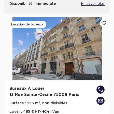
Disponibilité :
immédiate
En savoir plus
Location de bureaux
Ajoute
Bureaux A Louer
13 Rue Sainte-Cecile 75009 Paris
Surface :
256 m², non divisibles
Loyer :
495 € HT/HC/m²/an