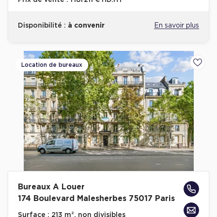
Prix de vente :
1 181 211 € HD.HT
Disponibilité :
à convenir
En savoir plus
Location de bureaux
Ajoute
Bureaux A Louer
174 Boulevard Malesherbes 75017 Paris
Surface :
213 m², non divisibles