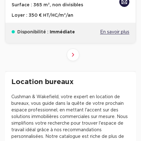
Surface :
365 m², non divisibles
Loyer :
350 € HT/HC/m²/an
Disponibilité :
Immédiate
En savoir plus
10
4
6
8
9
2
3
5
7
1
Suivant
41+
61+
81+
21+
31+
51+
71+
11+
1+
Revenir à l'accueil -
Immobilier entreprise
Location Bureaux
Résultats de recherch
Location bureaux
Cushman & Wakefield, votre expert en location de
bureaux, vous guide dans la quête de votre prochain
espace professionnel, en mettant l'accent sur des
solutions immobilières commerciales sur mesure. Nous
simplifions votre recherche pour trouver l'espace de
travail idéal grâce à nos recommandations
personnalisées. Notre catalogue est riche de plus de