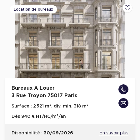
Location de bureaux
Ajoute
Bureaux A Louer
3 Rue Troyon 75017 Paris
Surface :
2 521 m², div. min. 318 m²
Dès
940 € HT/HC/m²/an
Disponibilité :
30/09/2026
En savoir plus