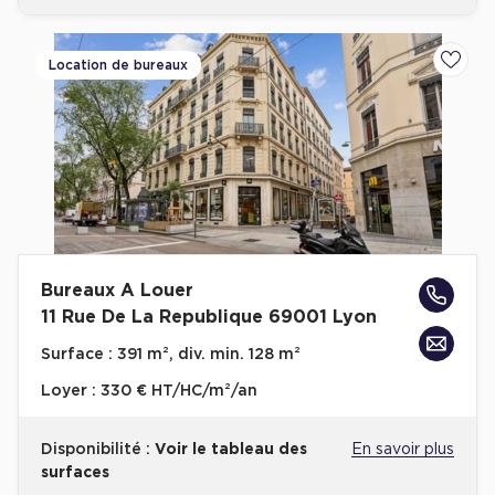
Location de bureaux
Ajoute
Bureaux A Louer
11 Rue De La Republique 69001 Lyon
Surface :
391 m², div. min. 128 m²
Loyer :
330 € HT/HC/m²/an
Disponibilité :
Voir le tableau des
En savoir plus
surfaces