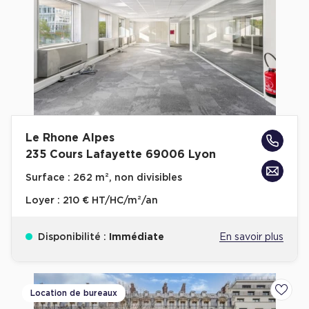
Plateaux opérés
Plateaux opérés à Paris
Plateaux opérés à Lyon
Plateaux opérés à Neuilly-sur-Seine
Plateaux opérés à Saint-Ouen
Le Rhone Alpes
Plateaux opérés à Boulogne-Billancourt
235 Cours Lafayette 69006 Lyon
Collections Flex / Coworking
Surface :
262 m², non divisibles
Bureaux privés avec terrasse
Loyer :
210 € HT/HC/m²/an
Disponibilité :
Immédiate
En savoir plus
Guide & Conseils
Location de bureaux
Ajoute
Livrets blancs & Études