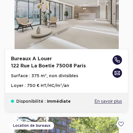
Bureaux A Louer
122 Rue La Boetie 75008 Paris
Surface :
375 m², non divisibles
Loyer :
750 € HT/HC/m²/an
Disponibilité :
Immédiate
En savoir plus
Location de bureaux
Ajoute