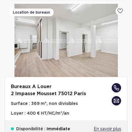
Location de bureaux
Ajoute
Bureaux A Louer
2 Impasse Mousset 75012 Paris
Surface :
369 m², non divisibles
Loyer :
400 € HT/HC/m²/an
Disponibilité :
Immédiate
En savoir plus