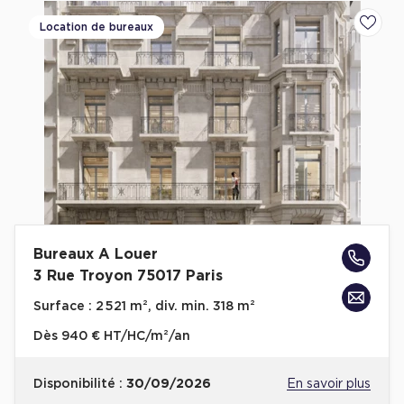
Location de bureaux
Ajoute
Bureaux A Louer
3 Rue Troyon 75017 Paris
Surface :
2 521 m², div. min. 318 m²
Dès
940 € HT/HC/m²/an
Disponibilité :
30/09/2026
En savoir plus