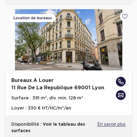
Location de bureaux
Ajoute
Bureaux A Louer
11 Rue De La Republique 69001 Lyon
Surface :
391 m², div. min. 128 m²
Loyer :
330 € HT/HC/m²/an
Disponibilité :
Voir le tableau des
En savoir plus
surfaces