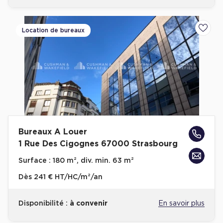
Location de bureaux
Ajoute
Bureaux A Louer
1 Rue Des Cigognes 67000 Strasbourg
Surface :
180 m², div. min. 63 m²
Dès
241 € HT/HC/m²/an
Disponibilité :
à convenir
En savoir plus