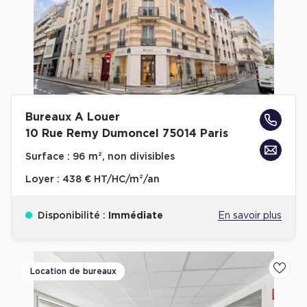
Achat de Commerces
Achat de Commerces à Nîmes
Achat de Commerces à Toulouse
Achat de Commerces à Marseille
Achat de Commerces à Dijon
Bureaux A Louer
10 Rue Remy Dumoncel 75014 Paris
Surface :
96 m², non divisibles
Loyer :
438 € HT/HC/m²/an
Bureaux privés
Bureaux privés à Paris
Disponibilité :
Immédiate
En savoir plus
Bureaux privés à Lyon
Bureaux privés à Marseille
Location de bureaux
Ajoute
Bureaux privés à Neuilly-sur-Seine
Bureaux privés à Lille