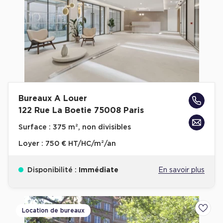
Bureaux A Louer
122 Rue La Boetie 75008 Paris
Surface :
375 m², non divisibles
Loyer :
750 € HT/HC/m²/an
Disponibilité :
Immédiate
En savoir plus
Location de bureaux
Ajoute