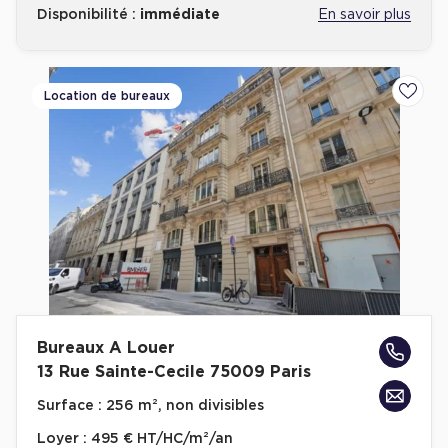
Disponibilité :
immédiate
En savoir plus
Location de bureaux
Ajoute
Bureaux A Louer
13 Rue Sainte-Cecile 75009 Paris
Surface :
256 m², non divisibles
Loyer :
495 € HT/HC/m²/an