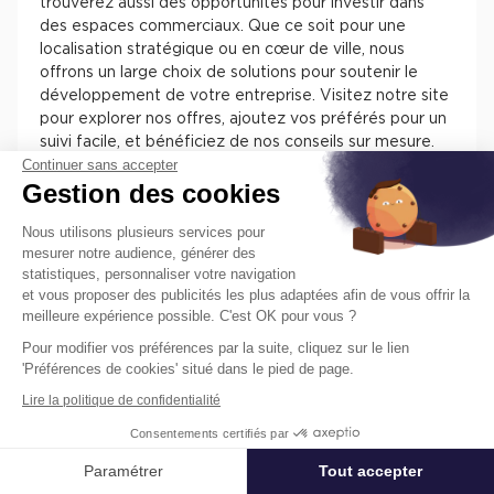
trouverez aussi des opportunités pour investir dans
des espaces commerciaux. Que ce soit pour une
localisation stratégique ou en cœur de ville, nous
offrons un large choix de solutions pour soutenir le
développement de votre entreprise. Visitez notre site
pour explorer nos offres, ajoutez vos préférés pour un
suivi facile, et bénéficiez de nos conseils sur mesure.
Continuer sans accepter
Chez Cushman & Wakefield, nous nous engageons à
Gestion des cookies
vous assister dans la sélection de l'espace parfait pour
votre activité.
Nous utilisons plusieurs services pour
mesurer notre audience, générer des
statistiques, personnaliser votre navigation
et vous proposer des publicités les plus adaptées afin de vous offrir la
meilleure expérience possible. C'est OK pour vous ?
Pour modifier vos préférences par la suite, cliquez sur le lien
Trouvez facilement nos annonces de
'Préférences de cookies' situé dans le pied de page.
locaux à louer ou à vendre en France
Lire la politique de confidentialité
pour installer votre entreprise.
Consentements certifiés par
Les différentes offres de locaux en France présentent
des atouts pour installer votre entreprise. Vous
Paramétrer
Tout accepter
Affiner ma recherche
trouverez des informations concernant l’actif, des
prestations, des aménagements, des accès et des