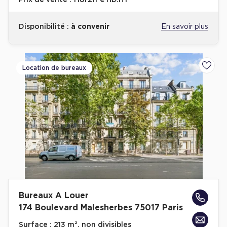
Prix de vente :
1 181 211 € HD.HT
Disponibilité :
à convenir
En savoir plus
Location de bureaux
Ajoute
Bureaux A Louer
174 Boulevard Malesherbes 75017 Paris
Surface :
213 m², non divisibles