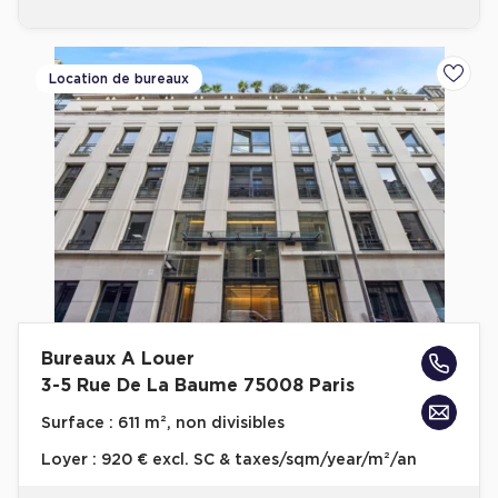
Location de bureaux
Ajoute
Bureaux A Louer
3-5 Rue De La Baume 75008 Paris
Surface :
611 m², non divisibles
Loyer :
920 € excl. SC & taxes/sqm/year/m²/an