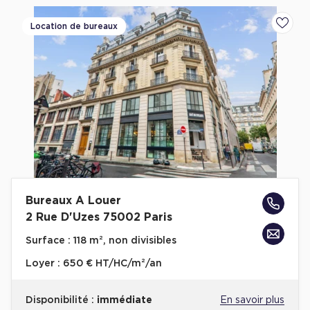
Location de bureaux
Ajoute
Bureaux A Louer
2 Rue D'Uzes 75002 Paris
Surface :
118 m², non divisibles
Loyer :
650 € HT/HC/m²/an
Disponibilité :
immédiate
En savoir plus