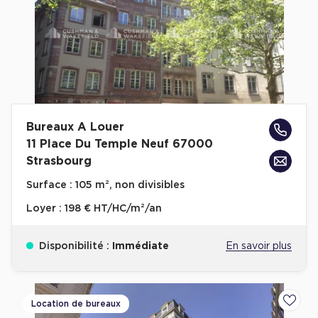
Bureaux A Louer
11 Place Du Temple Neuf 67000
Strasbourg
Surface :
105 m², non divisibles
Loyer :
198 € HT/HC/m²/an
Disponibilité :
Immédiate
En savoir plus
Location de bureaux
Ajoute