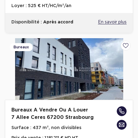
Loyer :
525 € HT/HC/m²/an
Disponibilité :
Après accord
En savoir plus
Bureaux
Ajoute
Bureaux A Vendre Ou A Louer
7 Allee Ceres 67200 Strasbourg
Surface :
437 m², non divisibles