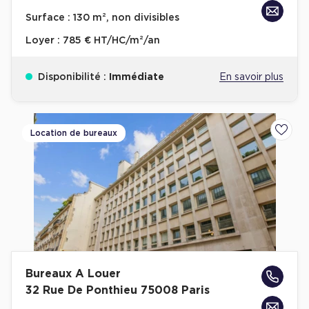
Achat de Bureaux à Rennes
Surface :
130 m², non divisibles
Collections de Bureaux
Loyer :
785 € HT/HC/m²/an
Hôtels particuliers
Disponibilité :
Immédiate
En savoir plus
Immeuble indépendant
Bureaux certifiés - Environnement
Immeuble de bureaux avec services
Location de bureaux
Ajoute
Location bureaux Bellecour - Cordeliers (Lyon)
Haussmanniens
Location d'Entrepôts / Activités
Bureaux A Louer
Location d'Entrepôts / Activités à Aix-en-Provence
32 Rue De Ponthieu 75008 Paris
Location d'Entrepôts / Activités à Saint-Priest