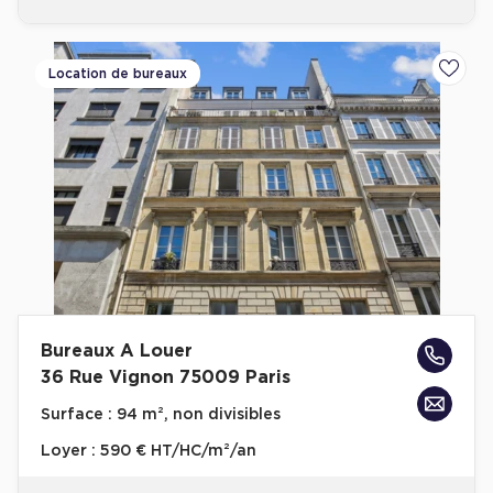
Location de bureaux
Ajoute
Bureaux A Louer
36 Rue Vignon 75009 Paris
Surface :
94 m², non divisibles
Loyer :
590 € HT/HC/m²/an