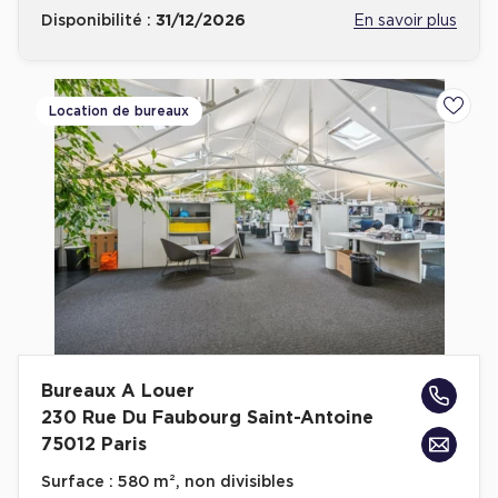
Disponibilité :
31/12/2026
En savoir plus
Location de bureaux
Ajoute
Bureaux A Louer
230 Rue Du Faubourg Saint-Antoine
75012 Paris
Surface :
580 m², non divisibles