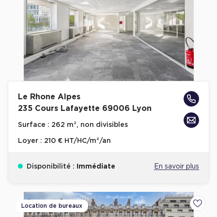
Plateaux opérés
Plateaux opérés à Paris
Plateaux opérés à Lyon
Plateaux opérés à Neuilly-sur-Seine
Plateaux opérés à Saint-Ouen
Le Rhone Alpes
Plateaux opérés à Boulogne-Billancourt
235 Cours Lafayette 69006 Lyon
Collections Flex / Coworking
Surface :
262 m², non divisibles
Bureaux privés avec terrasse
Loyer :
210 € HT/HC/m²/an
Disponibilité :
Immédiate
En savoir plus
Guide & Conseils
Location de bureaux
Ajoute
Livrets blancs & Études