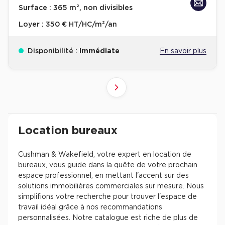
Surface :
365 m², non divisibles
Loyer :
350 € HT/HC/m²/an
Disponibilité :
Immédiate
En savoir plus
10
4
6
8
9
2
3
5
7
1
Suivant
41+
61+
81+
21+
31+
51+
71+
11+
1+
Revenir à l'accueil -
Immobilier entreprise
Location Bureaux
Résultats de recherch
Location bureaux
Cushman & Wakefield, votre expert en location de
bureaux, vous guide dans la quête de votre prochain
espace professionnel, en mettant l'accent sur des
solutions immobilières commerciales sur mesure. Nous
simplifions votre recherche pour trouver l'espace de
travail idéal grâce à nos recommandations
personnalisées. Notre catalogue est riche de plus de