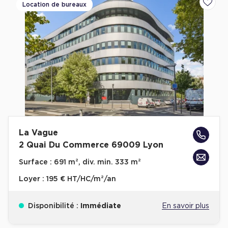
Location de bureaux
Ajoute
La Vague
2 Quai Du Commerce 69009 Lyon
Surface :
691 m², div. min. 333 m²
Loyer :
195 € HT/HC/m²/an
Disponibilité :
Immédiate
En savoir plus