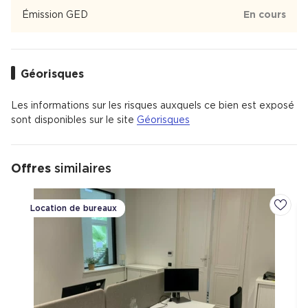
Barrière du Médoc est un quartier de 3 354 habitants de la
ville de Bordeaux dont 70 % des habitants sont
Émission GED
En cours
propriétaires. Barrière du Médoc est un quartier avec 26 %
de maisons et 74 % d'appartements.
Géorisques
Les informations sur les risques auxquels ce bien est exposé
sont disponibles sur le site
Géorisques
Offres
similaires
Location de bureaux
Ajoute