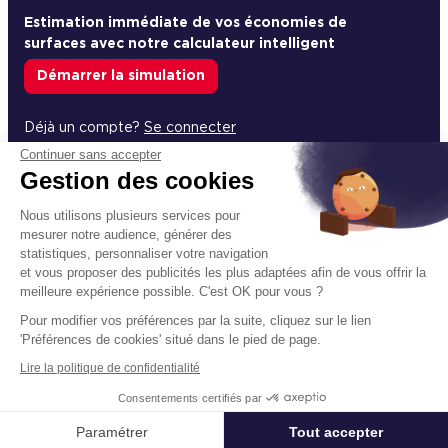
Estimation immédiate de vos économies de
surfaces avec notre calculateur intelligent
Démarrer la simulation
Déjà un compte?
Se connecter
Continuer sans accepter
Gestion des cookies
Nous utilisons plusieurs services pour
Un projet immobilier ?
mesurer notre audience, générer des
statistiques, personnaliser votre navigation
Vous souhaitez nous confier votre actif ?
et vous proposer des publicités les plus adaptées afin de vous offrir la
Cushman & Wakefield vous aide à optimiser
meilleure expérience possible. C'est OK pour vous ?
votre immobilier.
Pour modifier vos préférences par la suite, cliquez sur le lien
'Préférences de cookies' situé dans le pied de page.
Créer un projet
Lire la politique de confidentialité
Consentements certifiés par
Appeler
Nous contacter
Paramétrer
Tout accepter
Immobilier entreprise
Location Bureaux
Bordeaux
Locatio