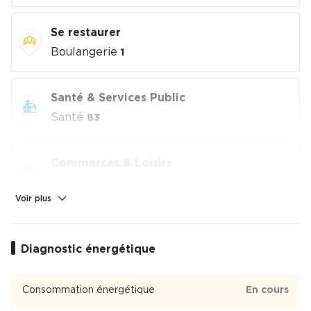
Se restaurer
Boulangerie
1
Santé & Services Public
Santé
83
Commerces & Loisirs
Commerces
, Loisirs culturels
2
1
Voir plus
Éducation
École
Diagnostic énergétique
1
Barrière du Médoc
Consommation énergétique
En cours