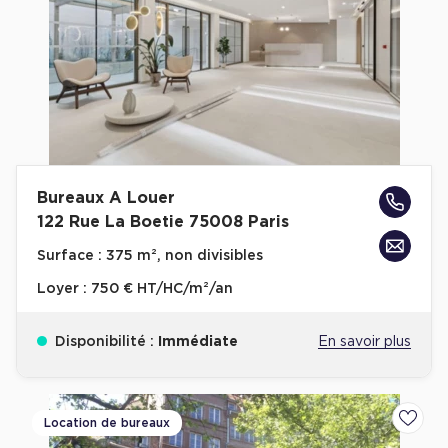
Bureaux A Louer
122 Rue La Boetie 75008 Paris
Surface :
375 m², non divisibles
Loyer :
750 € HT/HC/m²/an
Disponibilité :
Immédiate
En savoir plus
Location de bureaux
Ajoute