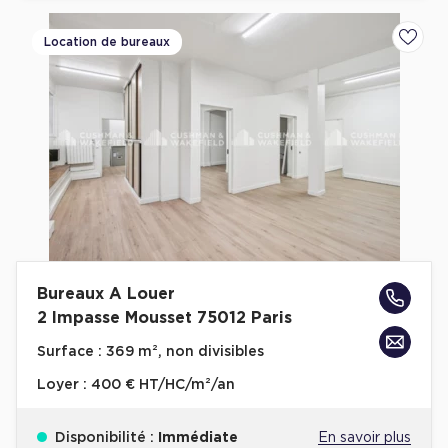
Location de bureaux
Ajoute
Bureaux A Louer
2 Impasse Mousset 75012 Paris
Surface :
369 m², non divisibles
Loyer :
400 € HT/HC/m²/an
Disponibilité :
Immédiate
En savoir plus