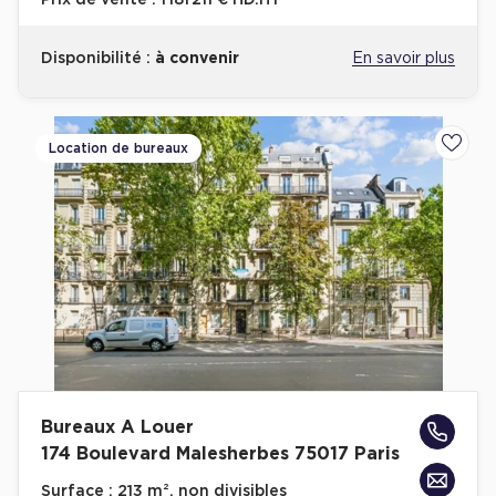
Prix de vente :
1 181 211 € HD.HT
Disponibilité :
à convenir
En savoir plus
Location de bureaux
Ajoute
Bureaux A Louer
174 Boulevard Malesherbes 75017 Paris
Surface :
213 m², non divisibles