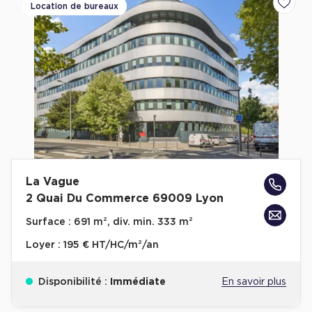
Location de bureaux
Ajoute
La Vague
2 Quai Du Commerce 69009 Lyon
Surface :
691 m², div. min. 333 m²
Loyer :
195 € HT/HC/m²/an
Disponibilité :
Immédiate
En savoir plus