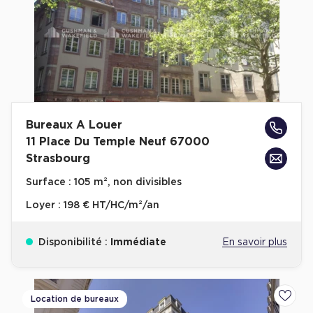
Bureaux A Louer
11 Place Du Temple Neuf 67000
Strasbourg
Surface :
105 m², non divisibles
Loyer :
198 € HT/HC/m²/an
Disponibilité :
Immédiate
En savoir plus
Location de bureaux
Ajoute