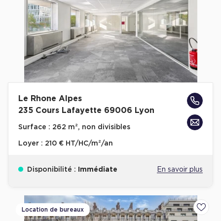
Plateaux opérés
Plateaux opérés à Paris
Plateaux opérés à Lyon
Plateaux opérés à Neuilly-sur-Seine
Plateaux opérés à Saint-Ouen
Le Rhone Alpes
Plateaux opérés à Boulogne-Billancourt
235 Cours Lafayette 69006 Lyon
Collections Flex / Coworking
Surface :
262 m², non divisibles
Bureaux privés avec terrasse
Loyer :
210 € HT/HC/m²/an
Disponibilité :
Immédiate
En savoir plus
Guide & Conseils
Location de bureaux
Ajoute
Livrets blancs & Études