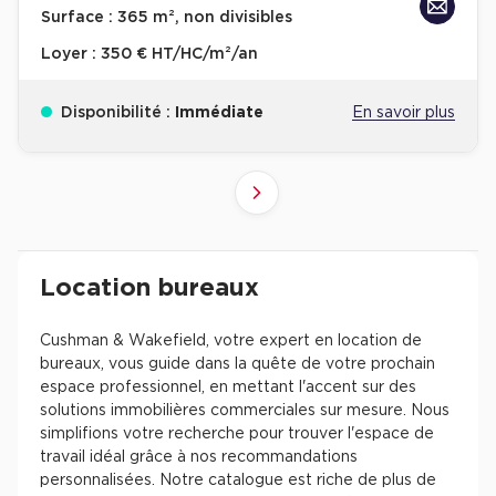
Surface :
365 m², non divisibles
Loyer :
350 € HT/HC/m²/an
Disponibilité :
Immédiate
En savoir plus
10
4
6
8
9
2
3
5
7
1
Suivant
41+
61+
81+
21+
31+
51+
71+
11+
1+
Revenir à l'accueil -
Immobilier entreprise
Location Bureaux
Résultats de recherch
Location bureaux
Cushman & Wakefield, votre expert en location de
bureaux, vous guide dans la quête de votre prochain
espace professionnel, en mettant l'accent sur des
solutions immobilières commerciales sur mesure. Nous
simplifions votre recherche pour trouver l'espace de
travail idéal grâce à nos recommandations
personnalisées. Notre catalogue est riche de plus de