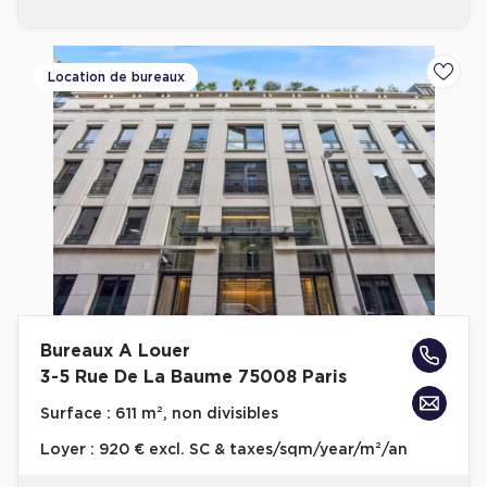
Location de bureaux
Ajoute
Bureaux A Louer
3-5 Rue De La Baume 75008 Paris
Surface :
611 m², non divisibles
Loyer :
920 € excl. SC & taxes/sqm/year/m²/an