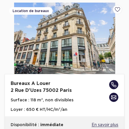
Location de bureaux
Ajoute
Bureaux A Louer
2 Rue D'Uzes 75002 Paris
Surface :
118 m², non divisibles
Loyer :
650 € HT/HC/m²/an
Disponibilité :
immédiate
En savoir plus