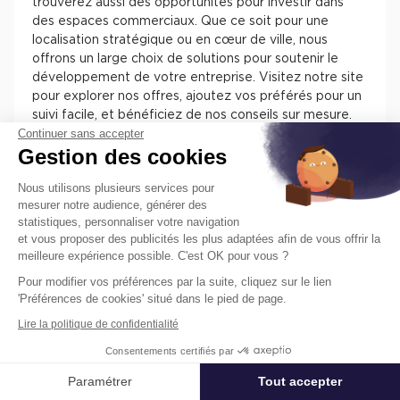
trouverez aussi des opportunités pour investir dans
des espaces commerciaux. Que ce soit pour une
localisation stratégique ou en cœur de ville, nous
offrons un large choix de solutions pour soutenir le
développement de votre entreprise. Visitez notre site
pour explorer nos offres, ajoutez vos préférés pour un
suivi facile, et bénéficiez de nos conseils sur mesure.
Continuer sans accepter
Chez Cushman & Wakefield, nous nous engageons à
Gestion des cookies
vous assister dans la sélection de l'espace parfait pour
votre activité.
Nous utilisons plusieurs services pour
mesurer notre audience, générer des
statistiques, personnaliser votre navigation
et vous proposer des publicités les plus adaptées afin de vous offrir la
meilleure expérience possible. C'est OK pour vous ?
Pour modifier vos préférences par la suite, cliquez sur le lien
Trouvez facilement nos annonces de
'Préférences de cookies' situé dans le pied de page.
locaux à louer ou à vendre en France
Lire la politique de confidentialité
pour installer votre entreprise.
Consentements certifiés par
Les différentes offres de locaux en France présentent
des atouts pour installer votre entreprise. Vous
Paramétrer
Tout accepter
Affiner ma recherche
trouverez des informations concernant l’actif, des
prestations, des aménagements, des accès et des