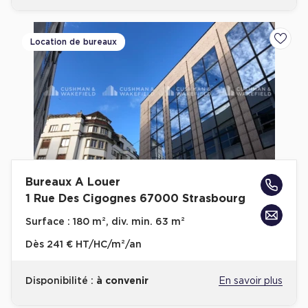
Location de bureaux
Ajoute
Bureaux A Louer
1 Rue Des Cigognes 67000 Strasbourg
Surface :
180 m², div. min. 63 m²
Dès
241 € HT/HC/m²/an
Disponibilité :
à convenir
En savoir plus