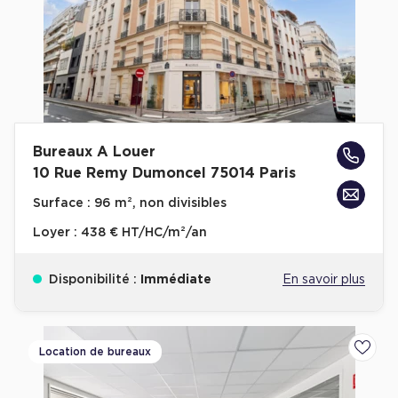
Achat de Commerces
Achat de Commerces à Nîmes
Achat de Commerces à Toulouse
Achat de Commerces à Marseille
Achat de Commerces à Dijon
Bureaux A Louer
10 Rue Remy Dumoncel 75014 Paris
Surface :
96 m², non divisibles
Loyer :
438 € HT/HC/m²/an
Bureaux privés
Bureaux privés à Paris
Disponibilité :
Immédiate
En savoir plus
Bureaux privés à Lyon
Bureaux privés à Marseille
Location de bureaux
Ajoute
Bureaux privés à Neuilly-sur-Seine
Bureaux privés à Lille