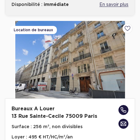
Disponibilité :
immédiate
En savoir plus
Location de bureaux
Ajoute
Bureaux A Louer
13 Rue Sainte-Cecile 75009 Paris
Surface :
256 m², non divisibles
Loyer :
495 € HT/HC/m²/an