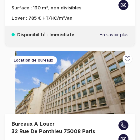
Achat de Bureaux à Rennes
Surface :
130 m², non divisibles
Collections de Bureaux
Loyer :
785 € HT/HC/m²/an
Hôtels particuliers
Disponibilité :
Immédiate
En savoir plus
Immeuble indépendant
Bureaux certifiés - Environnement
Immeuble de bureaux avec services
Location de bureaux
Ajoute
Location bureaux Bellecour - Cordeliers (Lyon)
Haussmanniens
Location d'Entrepôts / Activités
Bureaux A Louer
Location d'Entrepôts / Activités à Aix-en-Provence
32 Rue De Ponthieu 75008 Paris
Location d'Entrepôts / Activités à Saint-Priest