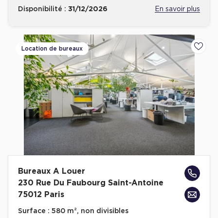
Disponibilité :
31/12/2026
En savoir plus
Location de bureaux
Ajoute
Bureaux A Louer
230 Rue Du Faubourg Saint-Antoine
75012 Paris
Surface :
580 m², non divisibles