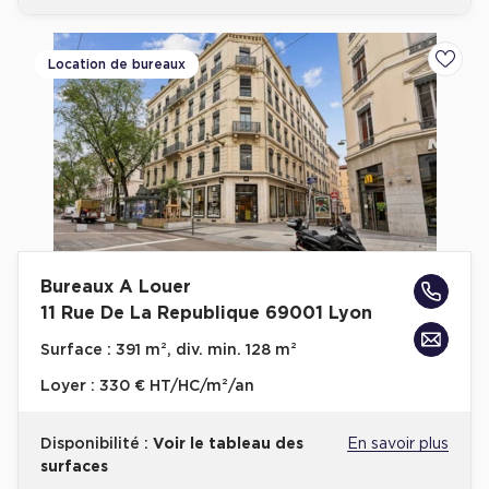
Location de bureaux
Ajoute
Bureaux A Louer
11 Rue De La Republique 69001 Lyon
Surface :
391 m², div. min. 128 m²
Loyer :
330 € HT/HC/m²/an
Disponibilité :
Voir le tableau des
En savoir plus
surfaces