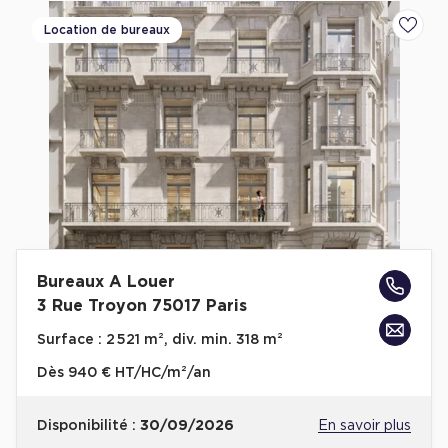
Location de bureaux
Ajoute
Bureaux A Louer
3 Rue Troyon 75017 Paris
Surface :
2 521 m², div. min. 318 m²
Dès
940 € HT/HC/m²/an
Disponibilité :
30/09/2026
En savoir plus