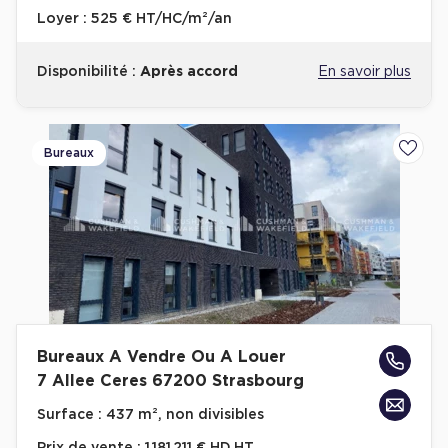
Loyer :
525 € HT/HC/m²/an
Disponibilité :
Après accord
En savoir plus
Bureaux
Ajoute
Bureaux A Vendre Ou A Louer
7 Allee Ceres 67200 Strasbourg
Surface :
437 m², non divisibles