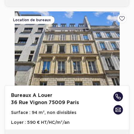
Location de bureaux
Ajoute
Bureaux A Louer
36 Rue Vignon 75009 Paris
Surface :
94 m², non divisibles
Loyer :
590 € HT/HC/m²/an