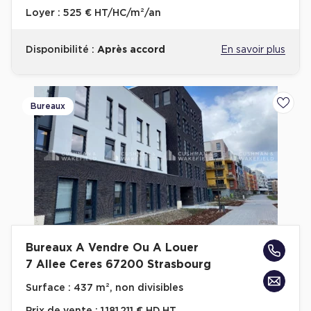
Loyer :
525 € HT/HC/m²/an
Disponibilité :
Après accord
En savoir plus
Bureaux
Ajoute
Bureaux A Vendre Ou A Louer
7 Allee Ceres 67200 Strasbourg
Surface :
437 m², non divisibles