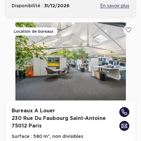
Disponibilité :
31/12/2026
En savoir plus
Location de bureaux
Ajoute
Bureaux A Louer
230 Rue Du Faubourg Saint-Antoine
75012 Paris
Surface :
580 m², non divisibles