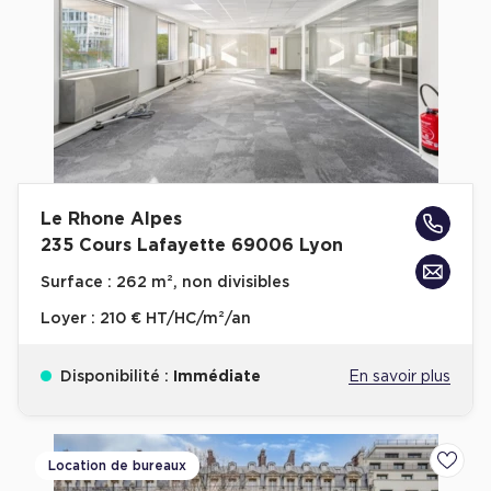
Plateaux opérés
Plateaux opérés à Paris
Plateaux opérés à Lyon
Plateaux opérés à Neuilly-sur-Seine
Plateaux opérés à Saint-Ouen
Le Rhone Alpes
Plateaux opérés à Boulogne-Billancourt
235 Cours Lafayette 69006 Lyon
Collections Flex / Coworking
Surface :
262 m², non divisibles
Bureaux privés avec terrasse
Loyer :
210 € HT/HC/m²/an
Disponibilité :
Immédiate
En savoir plus
Guide & Conseils
Location de bureaux
Ajoute
Livrets blancs & Études