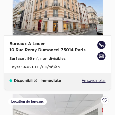
Achat de Commerces
Achat de Commerces à Nîmes
Achat de Commerces à Toulouse
Achat de Commerces à Marseille
Achat de Commerces à Dijon
Bureaux A Louer
10 Rue Remy Dumoncel 75014 Paris
Surface :
96 m², non divisibles
Loyer :
438 € HT/HC/m²/an
Bureaux privés
Bureaux privés à Paris
Disponibilité :
Immédiate
En savoir plus
Bureaux privés à Lyon
Bureaux privés à Marseille
Location de bureaux
Ajoute
Bureaux privés à Neuilly-sur-Seine
Bureaux privés à Lille