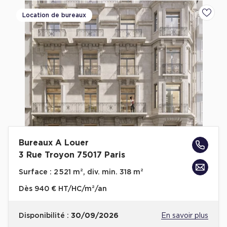
Location de bureaux
Ajoute
Bureaux A Louer
3 Rue Troyon 75017 Paris
Surface :
2 521 m², div. min. 318 m²
Dès
940 € HT/HC/m²/an
Disponibilité :
30/09/2026
En savoir plus