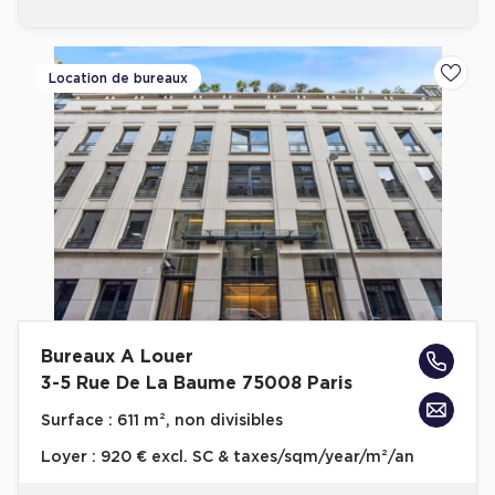
Location de bureaux
Ajoute
Bureaux A Louer
3-5 Rue De La Baume 75008 Paris
Surface :
611 m², non divisibles
Loyer :
920 € excl. SC & taxes/sqm/year/m²/an