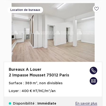
Location de bureaux
Ajoute
Bureaux A Louer
2 Impasse Mousset 75012 Paris
Surface :
369 m², non divisibles
Loyer :
400 € HT/HC/m²/an
Disponibilité :
Immédiate
En savoir plus