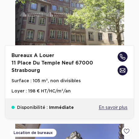
Bureaux A Louer
11 Place Du Temple Neuf 67000
Strasbourg
Surface :
105 m², non divisibles
Loyer :
198 € HT/HC/m²/an
Disponibilité :
Immédiate
En savoir plus
Location de bureaux
Ajoute