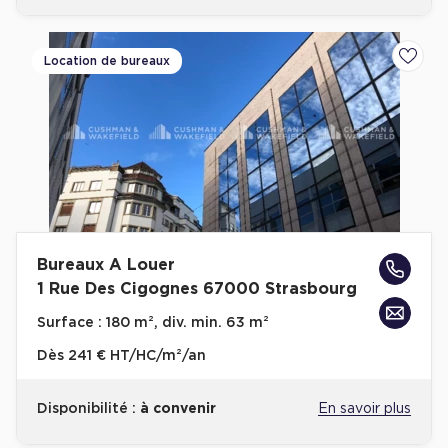
Location de bureaux
Ajoute
Bureaux A Louer
1 Rue Des Cigognes 67000 Strasbourg
Surface :
180 m², div. min. 63 m²
Dès
241 € HT/HC/m²/an
Disponibilité :
à convenir
En savoir plus