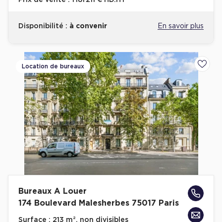
Prix de vente :
1 181 211 € HD.HT
Disponibilité :
à convenir
En savoir plus
Location de bureaux
Ajoute
Bureaux A Louer
174 Boulevard Malesherbes 75017 Paris
Surface :
213 m², non divisibles