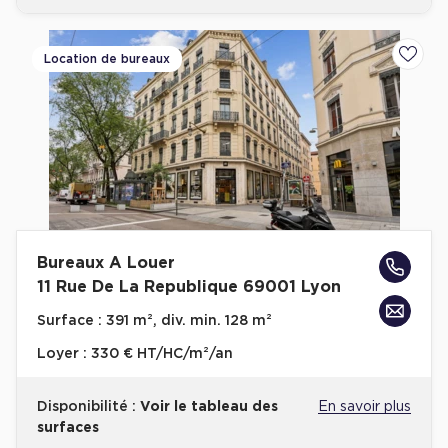
Location de bureaux
Ajoute
Bureaux A Louer
11 Rue De La Republique 69001 Lyon
Surface :
391 m², div. min. 128 m²
Loyer :
330 € HT/HC/m²/an
Disponibilité :
Voir le tableau des
En savoir plus
surfaces