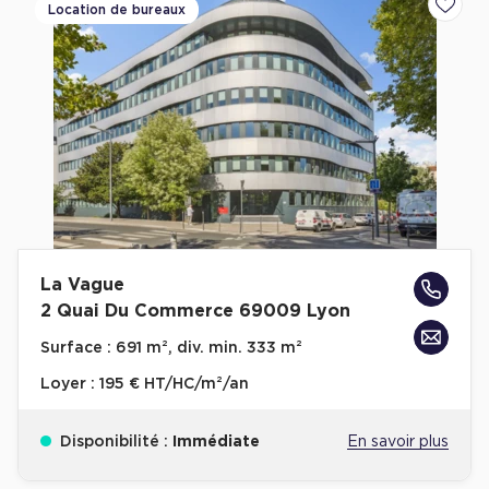
Location de bureaux
Ajoute
La Vague
2 Quai Du Commerce 69009 Lyon
Surface :
691 m², div. min. 333 m²
Loyer :
195 € HT/HC/m²/an
Disponibilité :
Immédiate
En savoir plus