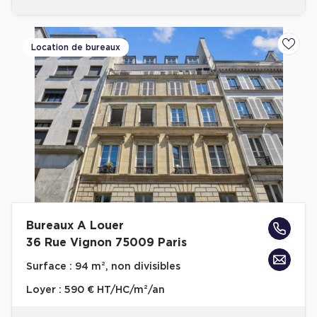
Location de bureaux
Ajoute
Bureaux A Louer
36 Rue Vignon 75009 Paris
Surface :
94 m², non divisibles
Loyer :
590 € HT/HC/m²/an