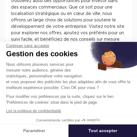
trouverez aussi des opportunités pour investir dans
des espaces commerciaux. Que ce soit pour une
localisation stratégique ou en cœur de ville, nous
offrons un large choix de solutions pour soutenir le
développement de votre entreprise. Visitez notre site
pour explorer nos offres, ajoutez vos préférés pour un
suivi facile, et bénéficiez de nos conseils sur mesure.
Continuer sans accepter
Chez Cushman & Wakefield, nous nous engageons à
Gestion des cookies
vous assister dans la sélection de l'espace parfait pour
votre activité.
Nous utilisons plusieurs services pour
mesurer notre audience, générer des
statistiques, personnaliser votre navigation
et vous proposer des publicités les plus adaptées afin de vous offrir la
meilleure expérience possible. C'est OK pour vous ?
Pour modifier vos préférences par la suite, cliquez sur le lien
Trouvez facilement nos annonces de
'Préférences de cookies' situé dans le pied de page.
locaux à louer ou à vendre en France
Lire la politique de confidentialité
pour installer votre entreprise.
Consentements certifiés par
Les différentes offres de locaux en France présentent
des atouts pour installer votre entreprise. Vous
Paramétrer
Tout accepter
Affiner ma recherche
trouverez des informations concernant l’actif, des
prestations, des aménagements, des accès et des