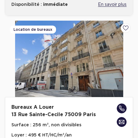
Disponibilité :
immédiate
En savoir plus
Location de bureaux
Ajoute
Bureaux A Louer
13 Rue Sainte-Cecile 75009 Paris
Surface :
256 m², non divisibles
Loyer :
495 € HT/HC/m²/an