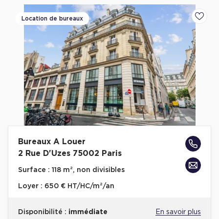
Location de bureaux
Ajoute
Bureaux A Louer
2 Rue D'Uzes 75002 Paris
Surface :
118 m², non divisibles
Loyer :
650 € HT/HC/m²/an
Disponibilité :
immédiate
En savoir plus