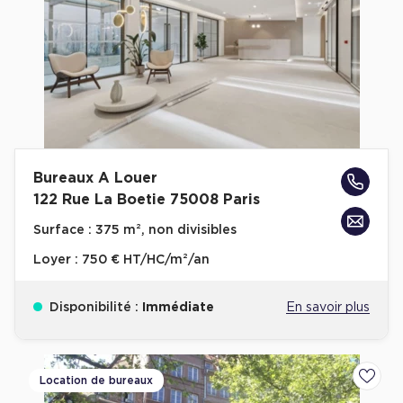
Bureaux A Louer
122 Rue La Boetie 75008 Paris
Surface :
375 m², non divisibles
Loyer :
750 € HT/HC/m²/an
Disponibilité :
Immédiate
En savoir plus
Location de bureaux
Ajoute