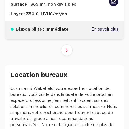
Surface :
365 m², non divisibles
Loyer :
350 € HT/HC/m²/an
Disponibilité :
Immédiate
En savoir plus
10
4
6
8
9
2
3
5
7
1
Suivant
41+
61+
81+
21+
31+
51+
71+
11+
1+
Revenir à l'accueil -
Immobilier entreprise
Location Bureaux
Résultats de recherch
Location bureaux
Cushman & Wakefield, votre expert en location de
bureaux, vous guide dans la quête de votre prochain
espace professionnel, en mettant l'accent sur des
solutions immobilières commerciales sur mesure. Nous
simplifions votre recherche pour trouver l'espace de
travail idéal grâce à nos recommandations
personnalisées. Notre catalogue est riche de plus de