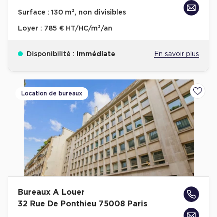
Achat de Bureaux à Rennes
Surface :
130 m², non divisibles
Collections de Bureaux
Loyer :
785 € HT/HC/m²/an
Hôtels particuliers
Disponibilité :
Immédiate
En savoir plus
Immeuble indépendant
Bureaux certifiés - Environnement
Immeuble de bureaux avec services
Location de bureaux
Ajoute
Location bureaux Bellecour - Cordeliers (Lyon)
Haussmanniens
Location d'Entrepôts / Activités
Bureaux A Louer
Location d'Entrepôts / Activités à Aix-en-Provence
32 Rue De Ponthieu 75008 Paris
Location d'Entrepôts / Activités à Saint-Priest