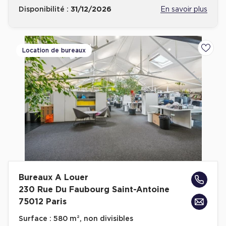
Disponibilité :
31/12/2026
En savoir plus
Location de bureaux
Ajoute
Bureaux A Louer
230 Rue Du Faubourg Saint-Antoine
75012 Paris
Surface :
580 m², non divisibles