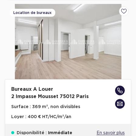
Location de bureaux
Ajoute
Bureaux A Louer
2 Impasse Mousset 75012 Paris
Surface :
369 m², non divisibles
Loyer :
400 € HT/HC/m²/an
Disponibilité :
Immédiate
En savoir plus