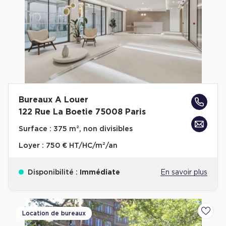
Bureaux A Louer
122 Rue La Boetie 75008 Paris
Surface :
375 m², non divisibles
Loyer :
750 € HT/HC/m²/an
Disponibilité :
Immédiate
En savoir plus
Location de bureaux
Ajoute