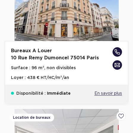
Achat de Commerces
Achat de Commerces à Nîmes
Achat de Commerces à Toulouse
Achat de Commerces à Marseille
Achat de Commerces à Dijon
Bureaux A Louer
10 Rue Remy Dumoncel 75014 Paris
Surface :
96 m², non divisibles
Loyer :
438 € HT/HC/m²/an
Bureaux privés
Bureaux privés à Paris
Disponibilité :
Immédiate
En savoir plus
Bureaux privés à Lyon
Bureaux privés à Marseille
Location de bureaux
Ajoute
Bureaux privés à Neuilly-sur-Seine
Bureaux privés à Lille