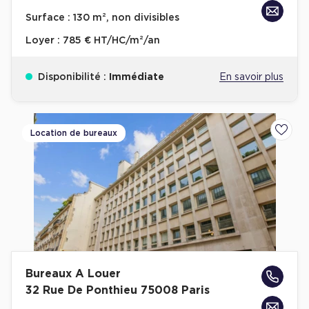
Achat de Bureaux à Rennes
Surface :
130 m², non divisibles
Collections de Bureaux
Loyer :
785 € HT/HC/m²/an
Hôtels particuliers
Disponibilité :
Immédiate
En savoir plus
Immeuble indépendant
Bureaux certifiés - Environnement
Immeuble de bureaux avec services
Location de bureaux
Ajoute
Location bureaux Bellecour - Cordeliers (Lyon)
Haussmanniens
Location d'Entrepôts / Activités
Bureaux A Louer
Location d'Entrepôts / Activités à Aix-en-Provence
32 Rue De Ponthieu 75008 Paris
Location d'Entrepôts / Activités à Saint-Priest