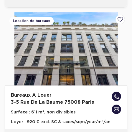
Location de bureaux
Ajoute
Bureaux A Louer
3-5 Rue De La Baume 75008 Paris
Surface :
611 m², non divisibles
Loyer :
920 € excl. SC & taxes/sqm/year/m²/an