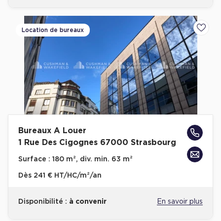
Location de bureaux
Ajoute
Bureaux A Louer
1 Rue Des Cigognes 67000 Strasbourg
Surface :
180 m², div. min. 63 m²
Dès
241 € HT/HC/m²/an
Disponibilité :
à convenir
En savoir plus