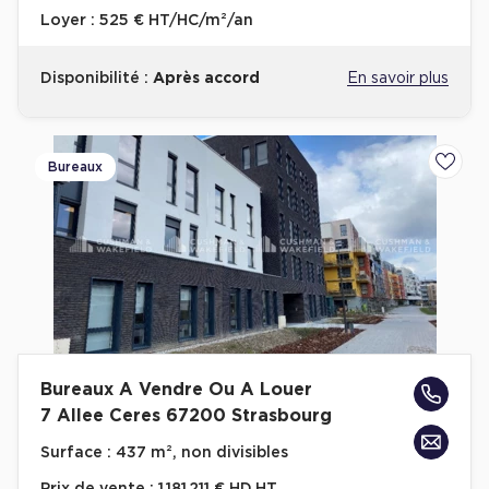
Loyer :
525 € HT/HC/m²/an
Disponibilité :
Après accord
En savoir plus
Bureaux
Ajoute
Bureaux A Vendre Ou A Louer
7 Allee Ceres 67200 Strasbourg
Surface :
437 m², non divisibles