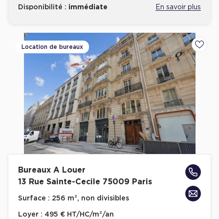
Disponibilité :
immédiate
En savoir plus
Location de bureaux
Ajoute
Bureaux A Louer
13 Rue Sainte-Cecile 75009 Paris
Surface :
256 m², non divisibles
Loyer :
495 € HT/HC/m²/an