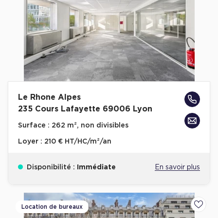
Plateaux opérés
Plateaux opérés à Paris
Plateaux opérés à Lyon
Plateaux opérés à Neuilly-sur-Seine
Plateaux opérés à Saint-Ouen
Le Rhone Alpes
Plateaux opérés à Boulogne-Billancourt
235 Cours Lafayette 69006 Lyon
Collections Flex / Coworking
Surface :
262 m², non divisibles
Bureaux privés avec terrasse
Loyer :
210 € HT/HC/m²/an
Disponibilité :
Immédiate
En savoir plus
Guide & Conseils
Location de bureaux
Ajoute
Livrets blancs & Études