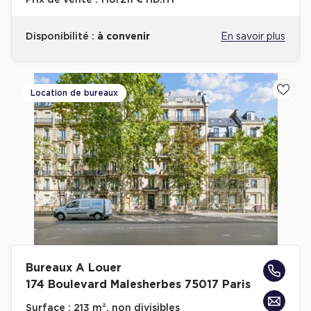
Prix de vente :
1 181 211 € HD.HT
Disponibilité :
à convenir
En savoir plus
Location de bureaux
Ajoute
Bureaux A Louer
174 Boulevard Malesherbes 75017 Paris
Surface :
213 m², non divisibles