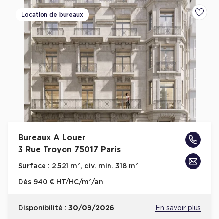
Location de bureaux
Ajoute
Bureaux A Louer
3 Rue Troyon 75017 Paris
Surface :
2 521 m², div. min. 318 m²
Dès
940 € HT/HC/m²/an
Disponibilité :
30/09/2026
En savoir plus