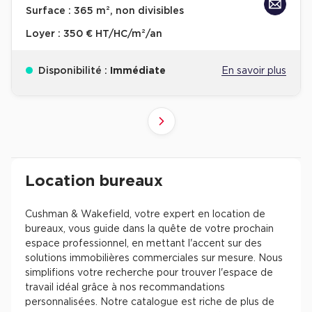
Surface :
365 m², non divisibles
Loyer :
350 € HT/HC/m²/an
Disponibilité :
Immédiate
En savoir plus
10
4
6
8
9
2
3
5
7
1
Suivant
41+
61+
81+
21+
31+
51+
71+
11+
1+
Revenir à l'accueil -
Immobilier entreprise
Location Bureaux
Résultats de recherch
Location bureaux
Cushman & Wakefield, votre expert en location de
bureaux, vous guide dans la quête de votre prochain
espace professionnel, en mettant l'accent sur des
solutions immobilières commerciales sur mesure. Nous
simplifions votre recherche pour trouver l'espace de
travail idéal grâce à nos recommandations
personnalisées. Notre catalogue est riche de plus de