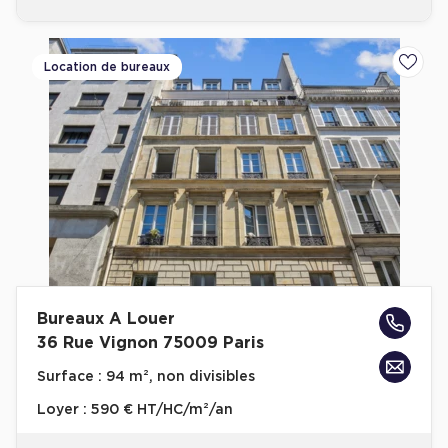
Location de bureaux
Ajoute
Bureaux A Louer
36 Rue Vignon 75009 Paris
Surface :
94 m², non divisibles
Loyer :
590 € HT/HC/m²/an