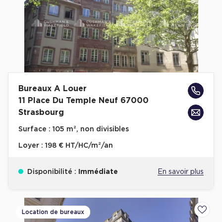
Bureaux A Louer
11 Place Du Temple Neuf 67000
Strasbourg
Surface :
105 m², non divisibles
Loyer :
198 € HT/HC/m²/an
Disponibilité :
Immédiate
En savoir plus
Location de bureaux
Ajoute