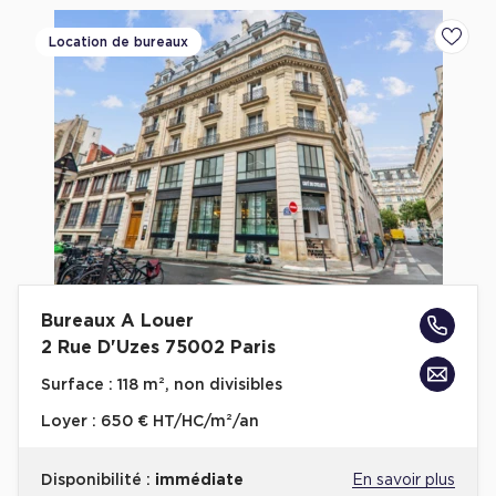
Location de bureaux
Ajoute
Bureaux A Louer
2 Rue D'Uzes 75002 Paris
Surface :
118 m², non divisibles
Loyer :
650 € HT/HC/m²/an
Disponibilité :
immédiate
En savoir plus