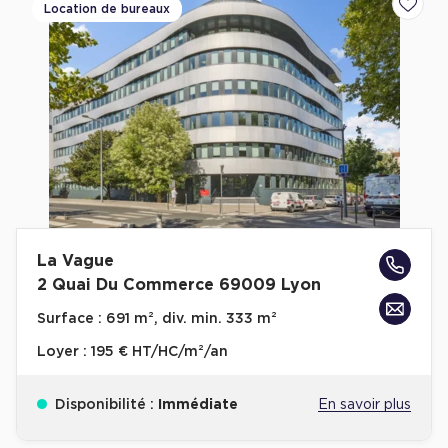
Location de bureaux
Ajoute
La Vague
2 Quai Du Commerce 69009 Lyon
Surface :
691 m², div. min. 333 m²
Loyer :
195 € HT/HC/m²/an
Disponibilité :
Immédiate
En savoir plus