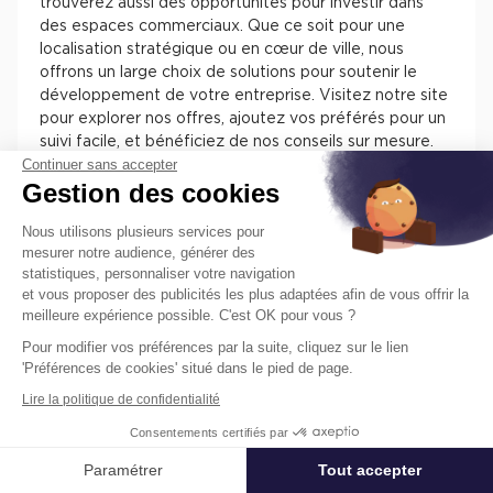
trouverez aussi des opportunités pour investir dans
des espaces commerciaux. Que ce soit pour une
localisation stratégique ou en cœur de ville, nous
offrons un large choix de solutions pour soutenir le
développement de votre entreprise. Visitez notre site
pour explorer nos offres, ajoutez vos préférés pour un
suivi facile, et bénéficiez de nos conseils sur mesure.
Continuer sans accepter
Chez Cushman & Wakefield, nous nous engageons à
Gestion des cookies
vous assister dans la sélection de l'espace parfait pour
votre activité.
Nous utilisons plusieurs services pour
mesurer notre audience, générer des
statistiques, personnaliser votre navigation
et vous proposer des publicités les plus adaptées afin de vous offrir la
meilleure expérience possible. C'est OK pour vous ?
Pour modifier vos préférences par la suite, cliquez sur le lien
Trouvez facilement nos annonces de
'Préférences de cookies' situé dans le pied de page.
locaux à louer ou à vendre en France
Lire la politique de confidentialité
pour installer votre entreprise.
Consentements certifiés par
Les différentes offres de locaux en France présentent
des atouts pour installer votre entreprise. Vous
Paramétrer
Tout accepter
Affiner ma recherche
trouverez des informations concernant l’actif, des
prestations, des aménagements, des accès et des