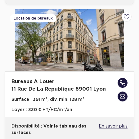
Location de bureaux
Ajoute
Bureaux A Louer
11 Rue De La Republique 69001 Lyon
Surface :
391 m², div. min. 128 m²
Loyer :
330 € HT/HC/m²/an
Disponibilité :
Voir le tableau des
En savoir plus
surfaces