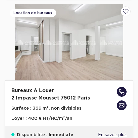
Location de bureaux
Ajoute
Bureaux A Louer
2 Impasse Mousset 75012 Paris
Surface :
369 m², non divisibles
Loyer :
400 € HT/HC/m²/an
Disponibilité :
Immédiate
En savoir plus