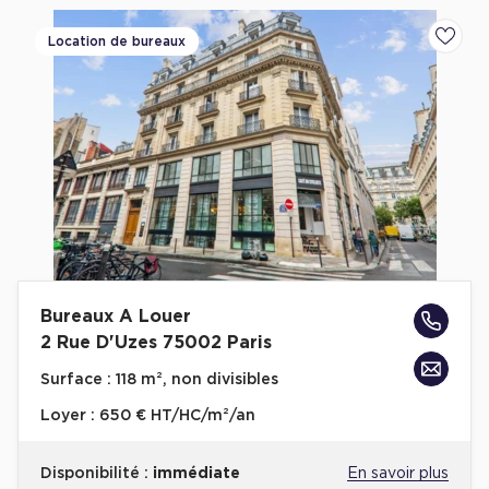
Location de bureaux
Ajoute
Bureaux A Louer
2 Rue D'Uzes 75002 Paris
Surface :
118 m², non divisibles
Loyer :
650 € HT/HC/m²/an
Disponibilité :
immédiate
En savoir plus