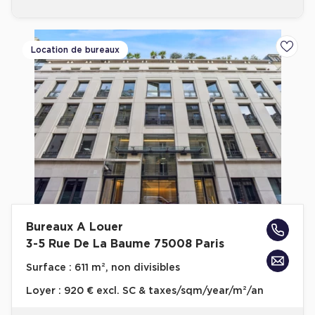
Location de bureaux
Ajoute
Bureaux A Louer
3-5 Rue De La Baume 75008 Paris
Surface :
611 m², non divisibles
Loyer :
920 € excl. SC & taxes/sqm/year/m²/an