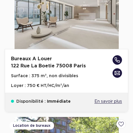
Bureaux A Louer
122 Rue La Boetie 75008 Paris
Surface :
375 m², non divisibles
Loyer :
750 € HT/HC/m²/an
Disponibilité :
Immédiate
En savoir plus
Location de bureaux
Ajoute