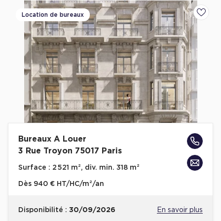
Location de bureaux
Ajoute
Bureaux A Louer
3 Rue Troyon 75017 Paris
Surface :
2 521 m², div. min. 318 m²
Dès
940 € HT/HC/m²/an
Disponibilité :
30/09/2026
En savoir plus