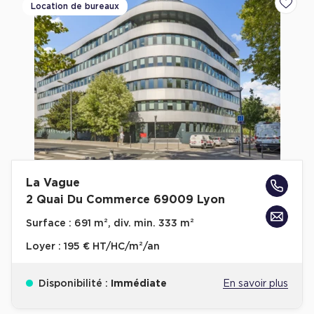
Location de bureaux
Ajoute
La Vague
2 Quai Du Commerce 69009 Lyon
Surface :
691 m², div. min. 333 m²
Loyer :
195 € HT/HC/m²/an
Disponibilité :
Immédiate
En savoir plus