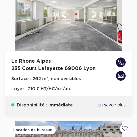
Plateaux opérés
Plateaux opérés à Paris
Plateaux opérés à Lyon
Plateaux opérés à Neuilly-sur-Seine
Plateaux opérés à Saint-Ouen
Le Rhone Alpes
Plateaux opérés à Boulogne-Billancourt
235 Cours Lafayette 69006 Lyon
Collections Flex / Coworking
Surface :
262 m², non divisibles
Bureaux privés avec terrasse
Loyer :
210 € HT/HC/m²/an
Disponibilité :
Immédiate
En savoir plus
Guide & Conseils
Location de bureaux
Ajoute
Livrets blancs & Études