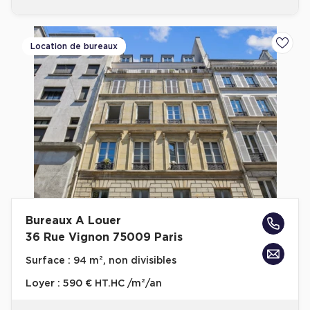
Location de bureaux
Ajoute
Bureaux A Louer
36 Rue Vignon 75009 Paris
Surface :
94 m², non divisibles
Loyer :
590 € HT.HC /m²/an