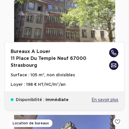
Bureaux A Louer
11 Place Du Temple Neuf 67000
Strasbourg
Surface :
105 m², non divisibles
Loyer :
198 € HT/HC/m²/an
Disponibilité :
Immédiate
En savoir plus
Location de bureaux
Ajoute