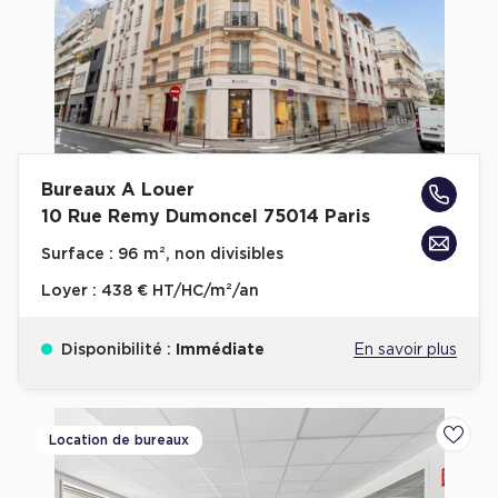
Achat de Commerces
Achat de Commerces à Nîmes
Achat de Commerces à Toulouse
Achat de Commerces à Marseille
Achat de Commerces à Dijon
Bureaux A Louer
10 Rue Remy Dumoncel 75014 Paris
Surface :
96 m², non divisibles
Loyer :
438 € HT/HC/m²/an
Bureaux privés
Bureaux privés à Paris
Disponibilité :
Immédiate
En savoir plus
Bureaux privés à Lyon
Bureaux privés à Marseille
Location de bureaux
Ajoute
Bureaux privés à Neuilly-sur-Seine
Bureaux privés à Lille