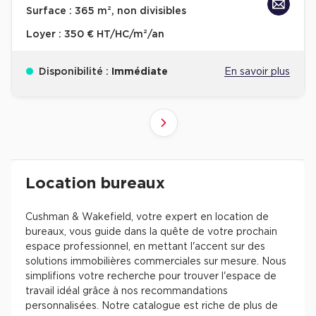
Surface :
365 m², non divisibles
Loyer :
350 € HT/HC/m²/an
Disponibilité :
Immédiate
En savoir plus
10
4
6
8
9
2
3
5
7
1
Suivant
41+
61+
81+
21+
31+
51+
71+
11+
1+
Revenir à l'accueil -
Immobilier entreprise
Location Bureaux
Résultats de recherch
Location bureaux
Cushman & Wakefield, votre expert en location de
bureaux, vous guide dans la quête de votre prochain
espace professionnel, en mettant l'accent sur des
solutions immobilières commerciales sur mesure. Nous
simplifions votre recherche pour trouver l'espace de
travail idéal grâce à nos recommandations
personnalisées. Notre catalogue est riche de plus de