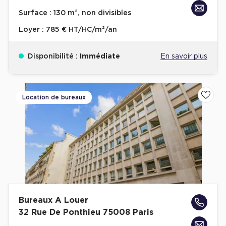
Achat de Bureaux à Rennes
Surface :
130 m², non divisibles
Collections de Bureaux
Loyer :
785 € HT/HC/m²/an
Hôtels particuliers
Disponibilité :
Immédiate
En savoir plus
Immeuble indépendant
Bureaux certifiés - Environnement
Immeuble de bureaux avec services
Location de bureaux
Ajoute
Location bureaux Bellecour - Cordeliers (Lyon)
Haussmanniens
Location d'Entrepôts / Activités
Bureaux A Louer
Location d'Entrepôts / Activités à Aix-en-Provence
32 Rue De Ponthieu 75008 Paris
Location d'Entrepôts / Activités à Saint-Priest