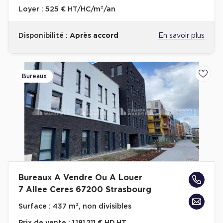
Loyer :
525 € HT/HC/m²/an
Disponibilité :
Après accord
En savoir plus
Bureaux
Ajoute
Bureaux A Vendre Ou A Louer
7 Allee Ceres 67200 Strasbourg
Surface :
437 m², non divisibles