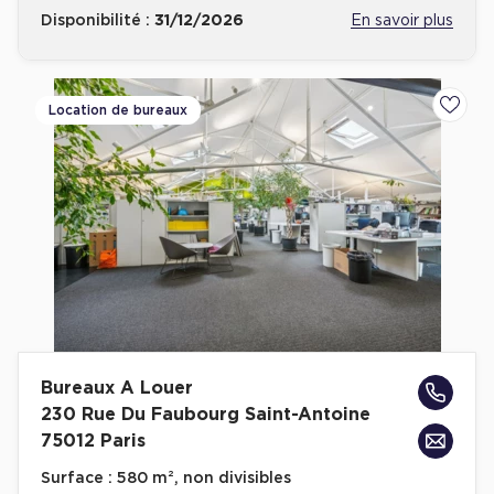
Disponibilité :
31/12/2026
En savoir plus
Location de bureaux
Ajoute
Bureaux A Louer
230 Rue Du Faubourg Saint-Antoine
75012 Paris
Surface :
580 m², non divisibles