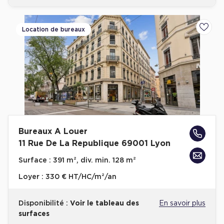
Location de bureaux
Ajoute
Bureaux A Louer
11 Rue De La Republique 69001 Lyon
Surface :
391 m², div. min. 128 m²
Loyer :
330 € HT/HC/m²/an
Disponibilité :
Voir le tableau des
En savoir plus
surfaces