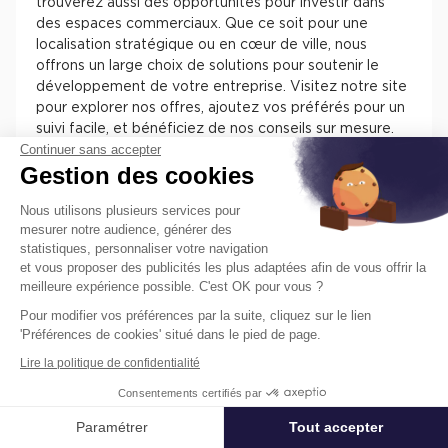
trouverez aussi des opportunités pour investir dans
des espaces commerciaux. Que ce soit pour une
localisation stratégique ou en cœur de ville, nous
offrons un large choix de solutions pour soutenir le
développement de votre entreprise. Visitez notre site
pour explorer nos offres, ajoutez vos préférés pour un
suivi facile, et bénéficiez de nos conseils sur mesure.
Continuer sans accepter
Chez Cushman & Wakefield, nous nous engageons à
Gestion des cookies
vous assister dans la sélection de l'espace parfait pour
votre activité.
Nous utilisons plusieurs services pour
mesurer notre audience, générer des
statistiques, personnaliser votre navigation
et vous proposer des publicités les plus adaptées afin de vous offrir la
meilleure expérience possible. C'est OK pour vous ?
Pour modifier vos préférences par la suite, cliquez sur le lien
Trouvez facilement nos annonces de
'Préférences de cookies' situé dans le pied de page.
locaux à louer ou à vendre en France
Lire la politique de confidentialité
pour installer votre entreprise.
Consentements certifiés par
Les différentes offres de locaux en France présentent
des atouts pour installer votre entreprise. Vous
Paramétrer
Tout accepter
Affiner ma recherche
trouverez des informations concernant l’actif, des
prestations, des aménagements, des accès et des