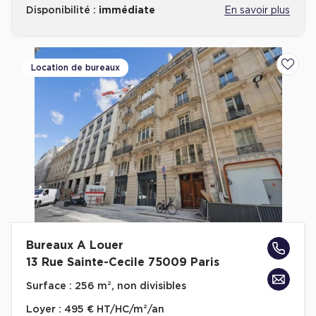
Disponibilité :
immédiate
En savoir plus
Location de bureaux
Ajoute
Bureaux A Louer
13 Rue Sainte-Cecile 75009 Paris
Surface :
256 m², non divisibles
Loyer :
495 € HT/HC/m²/an