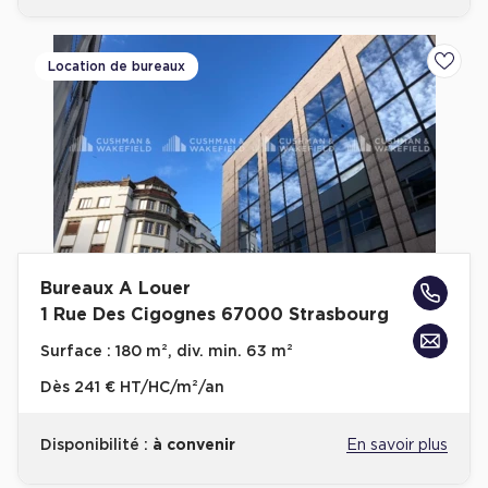
Location de bureaux
Ajoute
Bureaux A Louer
1 Rue Des Cigognes 67000 Strasbourg
Surface :
180 m², div. min. 63 m²
Dès
241 € HT/HC/m²/an
Disponibilité :
à convenir
En savoir plus