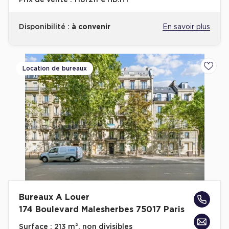
Prix de vente :
1 181 211 € HD.HT
Disponibilité :
à convenir
En savoir plus
Location de bureaux
Ajoute
Bureaux A Louer
174 Boulevard Malesherbes 75017 Paris
Surface :
213 m², non divisibles