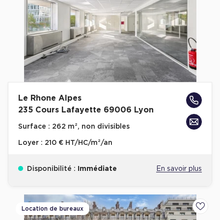
Plateaux opérés
Plateaux opérés à Paris
Plateaux opérés à Lyon
Plateaux opérés à Neuilly-sur-Seine
Plateaux opérés à Saint-Ouen
Le Rhone Alpes
Plateaux opérés à Boulogne-Billancourt
235 Cours Lafayette 69006 Lyon
Collections Flex / Coworking
Surface :
262 m², non divisibles
Bureaux privés avec terrasse
Loyer :
210 € HT/HC/m²/an
Disponibilité :
Immédiate
En savoir plus
Guide & Conseils
Location de bureaux
Ajoute
Livrets blancs & Études