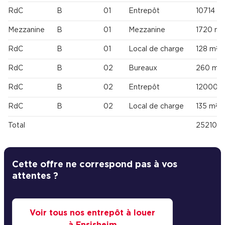
RdC
B
01
Entrepôt
10714 m
Mezzanine
B
01
Mezzanine
1720 m²
RdC
B
01
Local de charge
128 m²
RdC
B
02
Bureaux
260 m²
RdC
B
02
Entrepôt
12000 m
RdC
B
02
Local de charge
135 m²
Total
25210 m
Cette offre ne correspond pas à vos
attentes ?
Voir tous nos entrepôt à louer