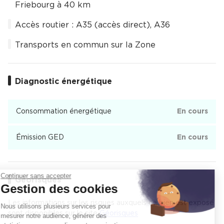
Friebourg à 40 km
Accès routier : A35 (accès direct), A36
Transports en commun sur la Zone
Diagnostic énergétique
Consommation énergétique
En cours
Émission GED
En cours
Continuer sans accepter
Géorisques
Gestion des cookies
Les informations sur les risques auxquels ce bien est exposé
Nous utilisons plusieurs services pour
sont disponibles sur le site
Géorisques
mesurer notre audience, générer des