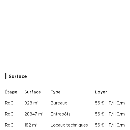
Cas Clients
Surface
Étage
Surface
Type
Loyer
RdC
928 m²
Bureaux
56 € HT/HC/m²/
RdC
28847 m²
Entrepôts
56 € HT/HC/m²/
RdC
182 m²
Locaux techniques
56 € HT/HC/m²/