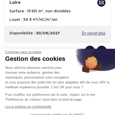
Loire
Surface :
15 931 m², non divisibles
Loyer :
56 € HT/HC/m²/an
Disponibilité :
30/06/2027
En savoir plus
Continuer sans accepter
Gestion des cookies
Nous utilisons plusieurs services pour
mesurer notre audience, générer des
Un projet immobilier ?
statistiques, personnaliser votre navigation
et vous proposer des publicités les plus adaptées afin de vous offrir la
Vous souhaitez nous confier votre actif ?
meilleure expérience possible. C'est OK pour vous ?
Cushman & Wakefield vous aide à optimiser
Pour modifier vos préférences par la suite, cliquez sur le lien
votre immobilier.
'Préférences de cookies' situé dans le pied de page.
Lire la politique de confidentialité
Créer un projet
Consentements certifiés par