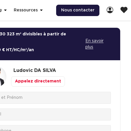
Nous contacter
g
Ressources
30 323 m² divisibles à partir de
En savoir
plus
9 € HT/HC/m²/an
Ludovic
DA SILVA
Appelez directement