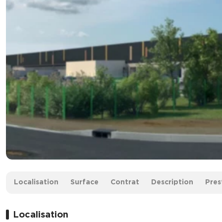
Surface :
30 323 m² divisibles à partir de 7 200 m²
Localisation
Surface
Contrat
Description
Pres
Loyer :
59 € HT/HC/m²/an
Localisation