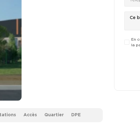
En c
la p
tations
Accès
Quartier
DPE