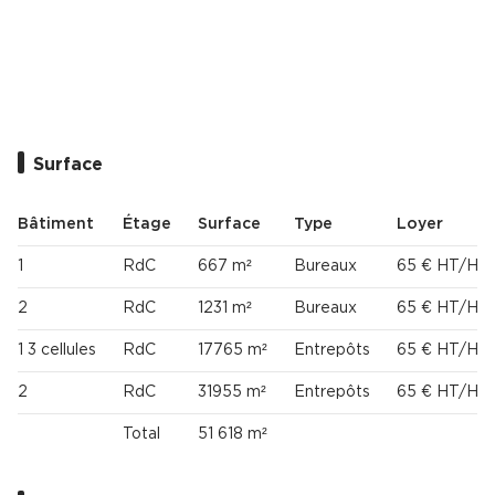
Cas Clients
Surface
Bâtiment
Étage
Surface
Type
Loyer
1
RdC
667 m²
Bureaux
65 € HT/HC
2
RdC
1231 m²
Bureaux
65 € HT/HC
1 3 cellules
RdC
17765 m²
Entrepôts
65 € HT/HC
2
RdC
31955 m²
Entrepôts
65 € HT/HC
Total
51 618 m²