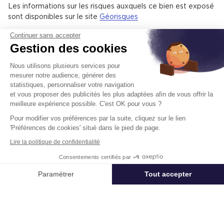
Il y a de nombreux espaces verts.
Les informations sur les risques auxquels ce bien est exposé
sont disponibles sur le site
Géorisques
Continuer sans accepter
Gestion des cookies
Un projet immobilier ?
Nous utilisons plusieurs services pour
Vous souhaitez nous confier votre actif ?
mesurer notre audience, générer des
Cushman & Wakefield vous aide à optimiser
statistiques, personnaliser votre navigation
votre immobilier.
et vous proposer des publicités les plus adaptées afin de vous offrir la
meilleure expérience possible. C'est OK pour vous ?
Pour modifier vos préférences par la suite, cliquez sur le lien
Créer un projet
'Préférences de cookies' situé dans le pied de page.
Lire la politique de confidentialité
Consentements certifiés par
Immobilier entreprise
Location Logistique
Poitiers
Location
Appeler
Nous contacter
Paramétrer
Tout accepter
Axeptio consent
Plateforme de Gestion du Consentement : Personnalisez vos Options
Acteur mondial des services dédiés à l’immobilier d’entreprise,
Cushman & Wakefield (NYSE: CWK) conseille investisseurs,
Notre plateforme vous permet d'adapter et de gérer vos paramètres de 
propriétaires et entreprises utilisatrices dans toute leur chaîne de