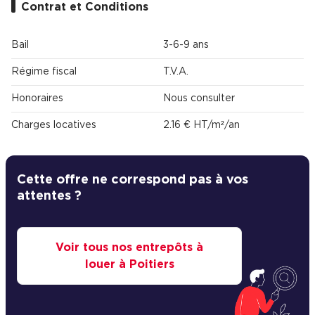
Contrat et Conditions
Bail
3-6-9 ans
Régime fiscal
T.V.A.
Honoraires
Nous consulter
Charges locatives
2.16 € HT/m²/an
Cette offre ne correspond pas à vos
attentes ?
Voir tous nos entrepôts à
louer à Poitiers