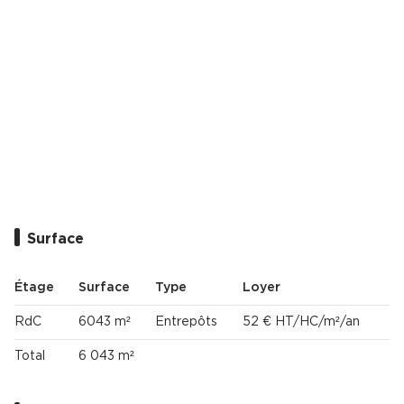
Cas Clients
Surface
Étage
Surface
Type
Loyer
RdC
6043 m²
Entrepôts
52 € HT/HC/m²/an
Total
6 043 m²