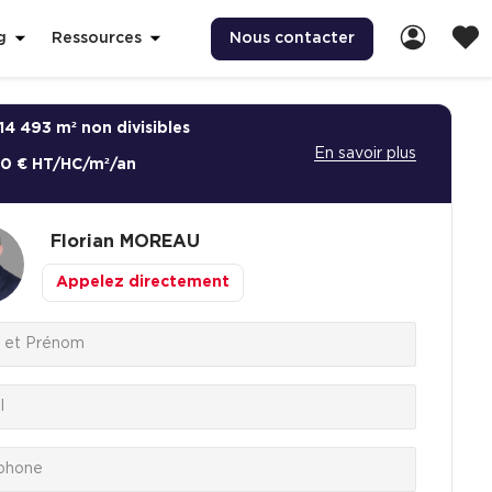
Nous contacter
g
Ressources
14 493 m² non divisibles
En savoir plus
00 € HT/HC/m²/an
Florian
MOREAU
Appelez directement