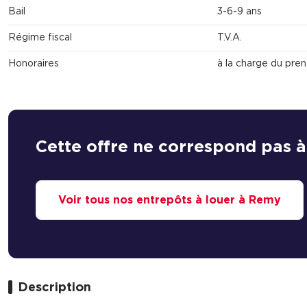
Bail
3-6-9 ans
Régime fiscal
T.V.A.
Honoraires
à la charge du pre
Cette offre ne correspond pas à
Voir tous nos entrepôts à louer à Remy
Description