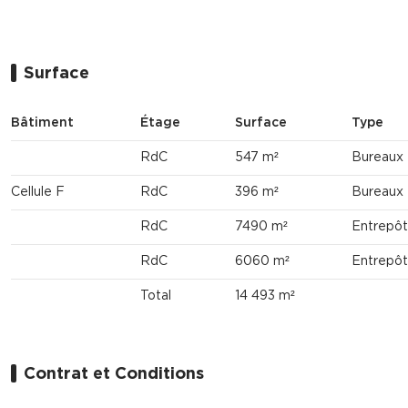
Surface
Bâtiment
Étage
Surface
Type
RdC
547 m²
Bureaux
Cellule F
RdC
396 m²
Bureaux
RdC
7490 m²
Entrepôt
RdC
6060 m²
Entrepôt
Total
14 493 m²
Contrat et Conditions