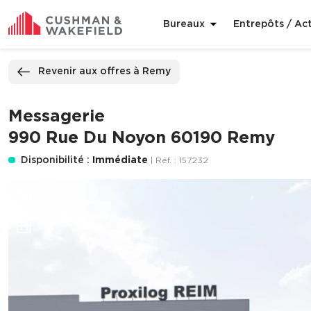
Bureaux
Entrepôts / Act
ppeler
Nous contacter
Revenir aux offres à Remy
Messagerie
990 Rue Du Noyon 60190 Remy
Disponibilité :
Immédiate
| Réf. : 157232