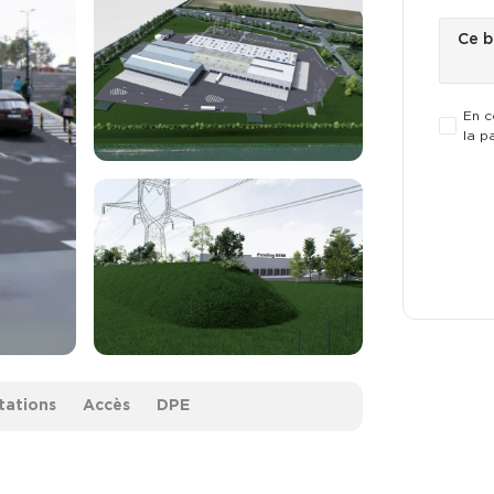
En c
la p
tations
Accès
DPE