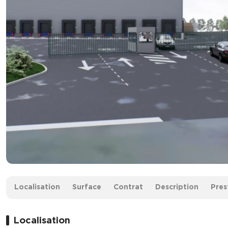
Surface :
14 493 m² non divisibles
Localisation
Surface
Contrat
Description
Pres
Loyer :
100 € HT/HC/m²/an
Localisation