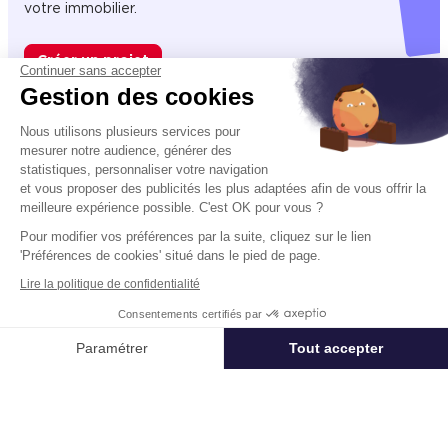
votre immobilier.
Créer un projet
Continuer sans accepter
Gestion des cookies
Nous utilisons plusieurs services pour
Immobilier entreprise
Location Logistique
Toufflers
Locatio
mesurer notre audience, générer des
statistiques, personnaliser votre navigation
et vous proposer des publicités les plus adaptées afin de vous offrir la
meilleure expérience possible. C'est OK pour vous ?
Acteur mondial des services dédiés à l’immobilier d’entreprise,
Pour modifier vos préférences par la suite, cliquez sur le lien
Cushman & Wakefield (NYSE: CWK) conseille investisseurs,
'Préférences de cookies' situé dans le pied de page.
propriétaires et entreprises utilisatrices dans toute leur chaîne de
valeur immobilière, de la réflexion stratégique jusqu’à
Lire la politique de confidentialité
l’aménagement des locaux. Le groupe accompagne ses clients
Consentements certifiés par
utilisateurs et investisseurs internationaux, dans la valorisation de
leurs actifs immobiliers en combinant perspective mondiale et
Appeler
Nous contacter
Paramétrer
Tout accepter
expertise locale à forte valeur ajoutée, à une plateforme
complète de solutions immobilières. Fort de 53 000
Axeptio consent
Plateforme de Gestion du Consentement : Personnalisez vos Options
collaborateurs, 350 implantations et 60 pays dans le monde,
Cushman & Wakefield a réalisé un chiffre d’affaires de 10,3 milliards
Notre plateforme vous permet d'adapter et de gérer vos paramètres de 
de dollars en 2025, par ses principales lignes de métiers : Agence
et conseil à la transaction, Capital Markets, Valuation & Advisory,