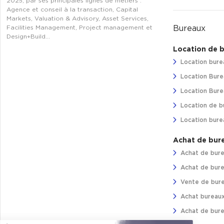
2025, par ses principales lignes de métiers :
Agence et conseil à la transaction, Capital
Markets, Valuation & Advisory, Asset Services,
Bureaux
Facilities Management, Project management et
Design+Build…
Location de 
Location bure
Location Bure
Location Burea
Location de b
Location bure
Achat de bur
Achat de bure
Achat de bure
Vente de bure
Achat bureaux
Achat de bure