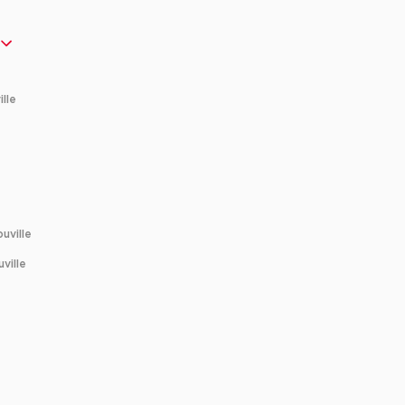
lle
uville
ville