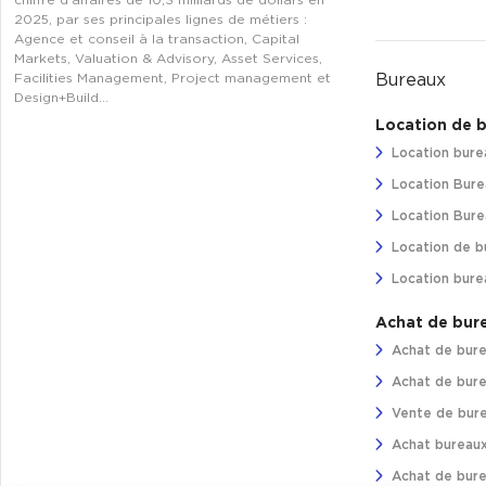
chiffre d’affaires de 10,3 milliards de dollars en
2025, par ses principales lignes de métiers :
Agence et conseil à la transaction, Capital
Markets, Valuation & Advisory, Asset Services,
Bureaux
Facilities Management, Project management et
Design+Build…
Location de 
Location bure
Location Bure
Location Burea
Location de b
Location bure
Achat de bur
Achat de bure
Achat de bure
Vente de bure
Achat bureaux
Achat de bure