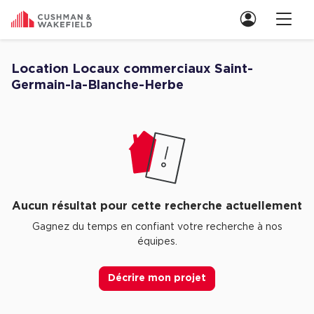
Nous contacter
Location Locaux commerciaux Saint-
Germain-la-Blanche-Herbe
Découvrez nos Aucune annonce pour location Locaux commerciaux Sa
Location de Bureaux
Location de Bureaux à Paris
Location de Bureaux à Lyon
Location de Bureaux à Marseille
Location de Bureaux à Rennes
Aucun résultat pour cette recherche actuellement
Gagnez du temps en confiant votre recherche à nos
Achat de Bureaux
équipes.
Achat de Bureaux à Paris
Décrire mon projet
Achat de Bureaux à Lyon
Achat de Bureaux à Marseille