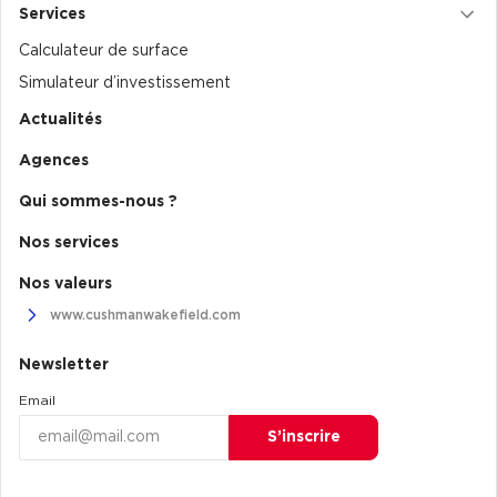
Services
Collections de Logistique
Calculateur de surface
Logistique urbaine
Simulateur d’investissement
Entrepôts Messagerie
Actualités
Entrepôts logistique classe A
Agences
Entrepôts XXL
Qui sommes-nous ?
Nos services
Nos valeurs
www.cushmanwakefield.com
Location de Commerces
Location de Commerces à Paris
Newsletter
Location de Commerces à Bordeaux
Email
Location de Commerces à Toulouse
S’inscrire
Location de Commerces à Reims