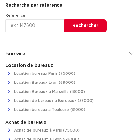
Recherche par référence
Achat de Commerces
Référence
Achat de Commerces à Nîmes
Rechercher
Achat de Commerces à Toulouse
Achat de Commerces à Marseille
Achat de Commerces à Dijon
Bureaux
Location de bureaux
Location bureaux Paris (75000)
Location Bureaux Lyon (69000)
Bureaux privés
Location Bureaux à Marseille (13000)
Bureaux privés à Paris
Location de bureaux à Bordeaux (33000)
Bureaux privés à Lyon
Location bureaux à Toulouse (31000)
Bureaux privés à Marseille
Achat de bureaux
Bureaux privés à Neuilly-sur-Seine
Achat de bureaux à Paris (75000)
Bureaux privés à Lille
Achat de bureaux à Lyon (69000)