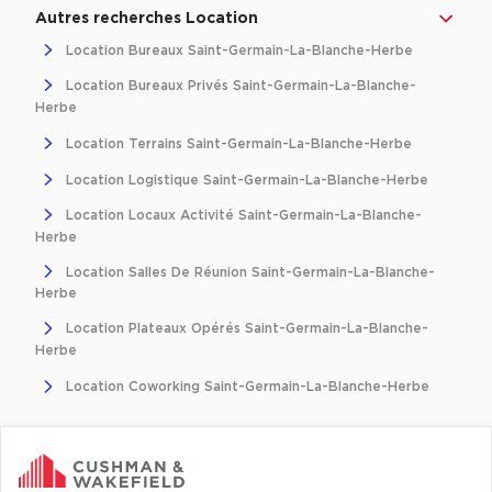
Autres recherches Location
Location d'Entrepôts / Activités à Massy
Location Bureaux Saint-Germain-La-Blanche-Herbe
Location d'Entrepôts / Activités à Rennes
Location Bureaux Privés Saint-Germain-La-Blanche-
Location d'Entrepôts / Activités à Besançon
Herbe
Achat d'Entrepôts / Activités
Location Terrains Saint-Germain-La-Blanche-Herbe
Achat d'Entrepôts / Activités en Ille-et-Vilaine
Location Logistique Saint-Germain-La-Blanche-Herbe
Location Locaux Activité Saint-Germain-La-Blanche-
Achat d'Entrepôts / Activités à Lyon
Herbe
Achat d'Entrepôts / Activités à Aubagne
Location Salles De Réunion Saint-Germain-La-Blanche-
Achat d'Entrepôts / Activités à Toulouse
Herbe
Achat d'Entrepôts / Activités à Dijon
Location Plateaux Opérés Saint-Germain-La-Blanche-
Herbe
Collections d'Entrepôts / Activités
Location Coworking Saint-Germain-La-Blanche-Herbe
Entrepôts et Locaux d'activités indépendants
Entrepôts et Locaux d'activités avec quai de
chargement