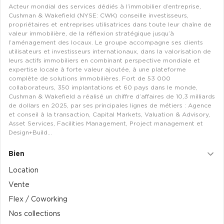
Entrepôts et Locaux d'activités - Programmes neufs
Acteur mondial des services dédiés à l’immobilier d’entreprise,
Cushman & Wakefield (NYSE: CWK) conseille investisseurs,
propriétaires et entreprises utilisatrices dans toute leur chaîne de
valeur immobilière, de la réflexion stratégique jusqu’à
l’aménagement des locaux. Le groupe accompagne ses clients
utilisateurs et investisseurs internationaux, dans la valorisation de
leurs actifs immobiliers en combinant perspective mondiale et
Location de plateformes Logistique
expertise locale à forte valeur ajoutée, à une plateforme
complète de solutions immobilières. Fort de 53 000
Location de plateformes Logistique à Aulnay-sous-Bois
collaborateurs, 350 implantations et 60 pays dans le monde,
Cushman & Wakefield a réalisé un chiffre d’affaires de 10,3 milliards
Location de plateformes Logistique à Amiens
de dollars en 2025, par ses principales lignes de métiers : Agence
et conseil à la transaction, Capital Markets, Valuation & Advisory,
Location de plateformes Logistique à Marseille
Asset Services, Facilities Management, Project management et
Design+Build…
Location de plateformes Logistique à Le Havre
Achat de plateformes Logistique
Bien
Location
Achat de plateformes Logistique en Bretagne
Vente
Achat de plateformes Logistique à Lyon
Flex / Coworking
Achat de plateformes Logistique à Marseille
Nos collections
Achat de plateformes Logistique à Dijon