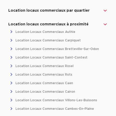
Achat de Bureaux à Rennes
Location locaux commerciaux par quartier
Collections de Bureaux
Hôtels particuliers
Location locaux commerciaux à proximité
Location Locaux Commerciaux Authie
Immeuble indépendant
Location Locaux Commerciaux Carpiquet
Bureaux certifiés - Environnement
Location Locaux Commerciaux Bretteville-Sur-Odon
Immeuble de bureaux avec services
Location Locaux Commerciaux Saint-Contest
Location bureaux Bellecour - Cordeliers (Lyon)
Haussmanniens
Location Locaux Commerciaux Rosel
Location Locaux Commerciaux Rots
Location Locaux Commerciaux Caen
Location Locaux Commerciaux Cairon
Location d'Entrepôts / Activités
Location Locaux Commerciaux Villons-Les-Buissons
Location d'Entrepôts / Activités à Aix-en-Provence
Location Locaux Commerciaux Cambes-En-Plaine
Location d'Entrepôts / Activités à Saint-Priest