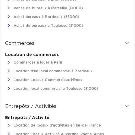
Vente de bureaux à Marseille (13000)
Plateaux opérés
Achat bureaux à Bordeaux (33000)
Plateaux opérés à Paris
Achat de bureaux à Toulouse (31000)
Plateaux opérés à Lyon
Plateaux opérés à Neuilly-sur-Seine
Commerces
Plateaux opérés à Saint-Ouen
Location de commerces
Plateaux opérés à Boulogne-Billancourt
Commerces à louer à Paris
Location d'un local commercial à Bordeaux
Collections Flex / Coworking
Location Locaux Commerciaux Nîmes
Bureaux privés avec terrasse
Location local commercial à Toulouse (31000)
Entrepôts / Activités
Entrepôts / Activité
Guide & Conseils
Location de locaux d'activités en Ile-de-France
Livrets blancs & Études
Location Locaux Activité Auvergne-Rhône-Alpes