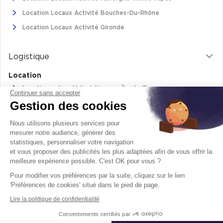
Cas Clients
Location Locaux Activité Bouches-Du-Rhône
Location Locaux Activité Gironde
Logistique
Location
Location entrepôt logistique en Île-de-France
Continuer sans accepter
Gestion des cookies
Location entrepôt logistique Pas-de-Calais
Location de bâtiments logistiques en Auvergne-Rhône-Alpes
Nous utilisons plusieurs services pour
Location Logistique Bouches-Du-Rhône
mesurer notre audience, générer des
statistiques, personnaliser votre navigation
et vous proposer des publicités les plus adaptées afin de vous offrir la
meilleure expérience possible. C'est OK pour vous ?
Retrouvez-nous sur
Pour modifier vos préférences par la suite, cliquez sur le lien
facebook
twitter
instagram
youtube
'Préférences de cookies' situé dans le pied de page.
Lire la politique de confidentialité
Mentions légales
Politique de cookie
Consentements certifiés par