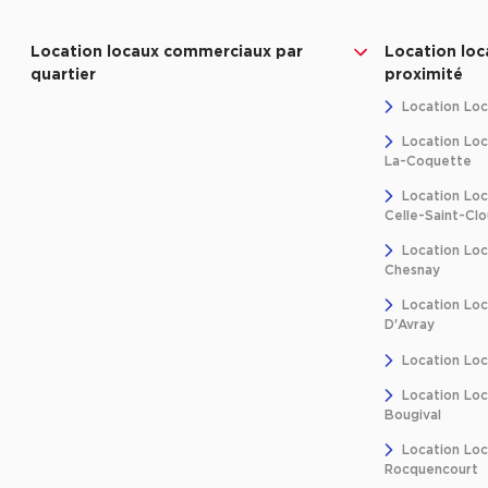
Location locaux commerciaux par
Location lo
quartier
proximité
Location Loc
Location Lo
La-Coquette
Location Lo
Celle-Saint-Cl
Location Lo
Chesnay
Location Loc
D'Avray
Location Lo
Location Lo
Bougival
Location Lo
Rocquencourt