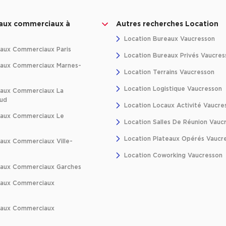
caux commerciaux à
Autres recherches Location
Location Bureaux Vaucresson
aux Commerciaux Paris
Location Bureaux Privés Vaucres
caux Commerciaux Marnes-
Location Terrains Vaucresson
Location Logistique Vaucresson
caux Commerciaux La
oud
Location Locaux Activité Vaucre
caux Commerciaux Le
Location Salles De Réunion Vauc
Location Plateaux Opérés Vaucr
aux Commerciaux Ville-
Location Coworking Vaucresson
caux Commerciaux Garches
caux Commerciaux
caux Commerciaux