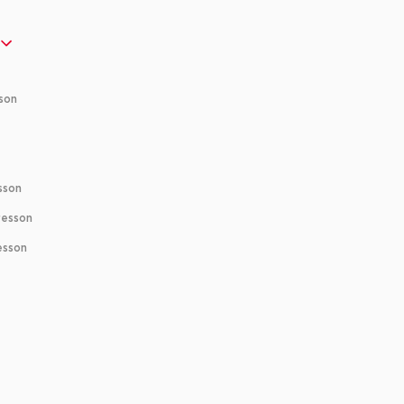
son
sson
resson
esson