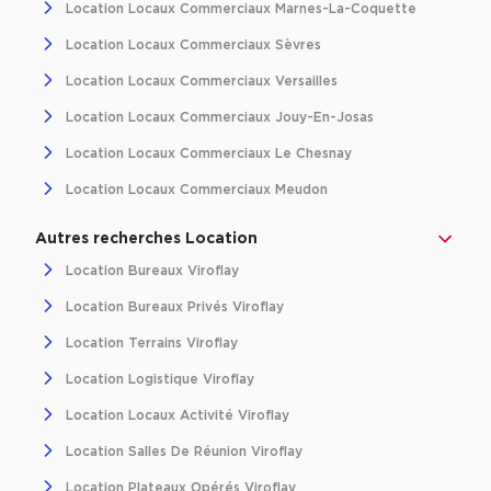
Location Locaux Commerciaux Marnes-La-Coquette
Location d'Entrepôts / Activités à Massy
Location Locaux Commerciaux Sèvres
Location d'Entrepôts / Activités à Rennes
Location Locaux Commerciaux Versailles
Location d'Entrepôts / Activités à Besançon
Location Locaux Commerciaux Jouy-En-Josas
Achat d'Entrepôts / Activités
Location Locaux Commerciaux Le Chesnay
Achat d'Entrepôts / Activités en Ille-et-Vilaine
Location Locaux Commerciaux Meudon
Achat d'Entrepôts / Activités à Lyon
Autres recherches Location
Achat d'Entrepôts / Activités à Aubagne
Location Bureaux Viroflay
Achat d'Entrepôts / Activités à Toulouse
Location Bureaux Privés Viroflay
Achat d'Entrepôts / Activités à Dijon
Location Terrains Viroflay
Collections d'Entrepôts / Activités
Location Logistique Viroflay
Entrepôts et Locaux d'activités indépendants
Location Locaux Activité Viroflay
Entrepôts et Locaux d'activités avec quai de
Location Salles De Réunion Viroflay
chargement
Location Plateaux Opérés Viroflay