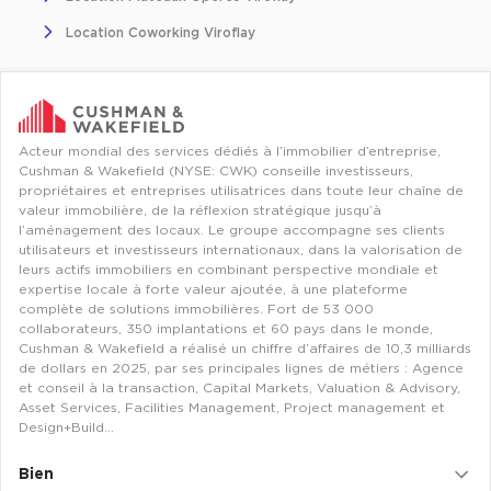
Entrepôts et Locaux d'activités - Programmes neufs
Location Coworking Viroflay
Location de plateformes Logistique
Acteur mondial des services dédiés à l’immobilier d’entreprise,
Cushman & Wakefield (NYSE: CWK) conseille investisseurs,
Location de plateformes Logistique à Aulnay-sous-Bois
propriétaires et entreprises utilisatrices dans toute leur chaîne de
valeur immobilière, de la réflexion stratégique jusqu’à
Location de plateformes Logistique à Amiens
l’aménagement des locaux. Le groupe accompagne ses clients
utilisateurs et investisseurs internationaux, dans la valorisation de
Location de plateformes Logistique à Marseille
leurs actifs immobiliers en combinant perspective mondiale et
expertise locale à forte valeur ajoutée, à une plateforme
Location de plateformes Logistique à Le Havre
complète de solutions immobilières. Fort de 53 000
collaborateurs, 350 implantations et 60 pays dans le monde,
Achat de plateformes Logistique
Cushman & Wakefield a réalisé un chiffre d’affaires de 10,3 milliards
de dollars en 2025, par ses principales lignes de métiers : Agence
Achat de plateformes Logistique en Bretagne
et conseil à la transaction, Capital Markets, Valuation & Advisory,
Asset Services, Facilities Management, Project management et
Achat de plateformes Logistique à Lyon
Design+Build…
Achat de plateformes Logistique à Marseille
Bien
Achat de plateformes Logistique à Dijon