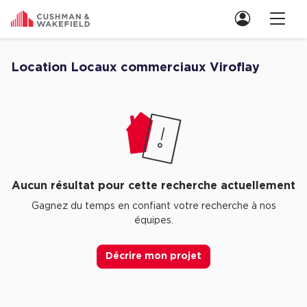
Nous contacter
Location Locaux commerciaux Viroflay
Découvrez nos Aucune annonce pour location Locaux commerciaux Vir
Location de Bureaux
Location de Bureaux à Paris
Location de Bureaux à Lyon
Location de Bureaux à Marseille
Aucun résultat pour cette recherche actuellement
Location de Bureaux à Rennes
Gagnez du temps en confiant votre recherche à nos
équipes.
Achat de Bureaux
Achat de Bureaux à Paris
Décrire mon projet
Achat de Bureaux à Lyon
Achat de Bureaux à Marseille