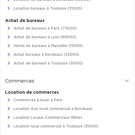
Location bureaux à Toulouse (31000)
Plateaux opérés
Achat de bureaux
Plateaux opérés à Paris
Achat de bureaux à Paris (75000)
Plateaux opérés à Lyon
Achat de bureaux à Lyon (69000)
Plateaux opérés à Neuilly-sur-Seine
Vente de bureaux à Marseille (13000)
Plateaux opérés à Saint-Ouen
Achat bureaux à Bordeaux (33000)
Plateaux opérés à Boulogne-Billancourt
Achat de bureaux à Toulouse (31000)
Collections Flex / Coworking
Commerces
Bureaux privés avec terrasse
Location de commerces
Commerces à louer à Paris
Location d'un local commercial à Bordeaux
Location Locaux Commerciaux Nîmes
Guide & Conseils
Location local commercial à Toulouse (31000)
Livrets blancs & Études