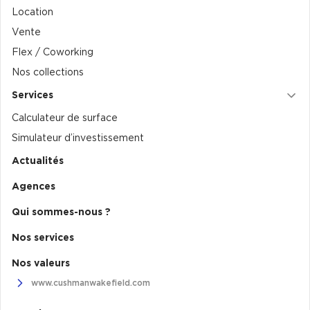
Location
Collections de Logistique
Vente
Logistique urbaine
Flex / Coworking
Nos collections
Entrepôts Messagerie
Services
Entrepôts logistique classe A
Calculateur de surface
Entrepôts XXL
Simulateur d’investissement
Actualités
Agences
Location de Commerces
Qui sommes-nous ?
Location de Commerces à Paris
Nos services
Location de Commerces à Bordeaux
Nos valeurs
Location de Commerces à Toulouse
www.cushmanwakefield.com
Location de Commerces à Reims