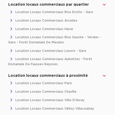
Achat de Bureaux à Rennes
Location locaux commerciaux par quartier
Location Locaux Commerciaux Rive Droite - Gare
Collections de Bureaux
Location Locaux Commerciaux Arcades
Hôtels particuliers
Location Locaux Commerciaux Haras
Immeuble indépendant
Location Locaux Commerciaux Rive Gauche - Verdun -
Bureaux certifiés - Environnement
Gare - Forêt Domaniale De Meudon
Immeuble de bureaux avec services
Location Locaux Commerciaux Louvre - Gare
Location bureaux Bellecour - Cordeliers (Lyon)
Location Locaux Commerciaux Aulnettes - Forêt
Haussmanniens
Domaniale De Fausses-Reposes
Location locaux commerciaux à proximité
Location Locaux Commerciaux Paris
Location Locaux Commerciaux Chaville
Location d'Entrepôts / Activités
Location Locaux Commerciaux Ville-D'Avray
Location d'Entrepôts / Activités à Aix-en-Provence
Location Locaux Commerciaux Vélizy-Villacoublay
Location d'Entrepôts / Activités à Saint-Priest