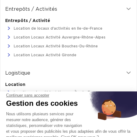
Cas Clients
Entrepôts / Activités
Entrepôts / Activité
Location de locaux d'activités en Ile-de-France
Location Locaux Activité Auvergne-Rhône-Alpes
Location Locaux Activité Bouches-Du-Rhône
Location Locaux Activité Gironde
Logistique
Location
Location entrepôt logistique en Île-de-France
Continuer sans accepter
Gestion des cookies
Location entrepôt logistique Pas-de-Calais
Location de bâtiments logistiques en Auvergne-Rhône-Alpes
Nous utilisons plusieurs services pour
Location Logistique Bouches-Du-Rhône
mesurer notre audience, générer des
statistiques, personnaliser votre navigation
et vous proposer des publicités les plus adaptées afin de vous offrir la