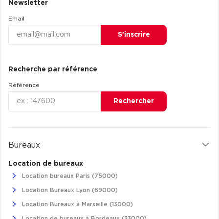
Newsletter
Achat de Commerces
Email
Achat de Commerces à Nîmes
S’inscrire
Achat de Commerces à Toulouse
Achat de Commerces à Marseille
Recherche par référence
Achat de Commerces à Dijon
Référence
Rechercher
Bureaux privés
Bureaux
Bureaux privés à Paris
Location de bureaux
Bureaux privés à Lyon
Location bureaux Paris (75000)
Bureaux privés à Marseille
Location Bureaux Lyon (69000)
Bureaux privés à Neuilly-sur-Seine
Location Bureaux à Marseille (13000)
Bureaux privés à Lille
Location de bureaux à Bordeaux (33000)