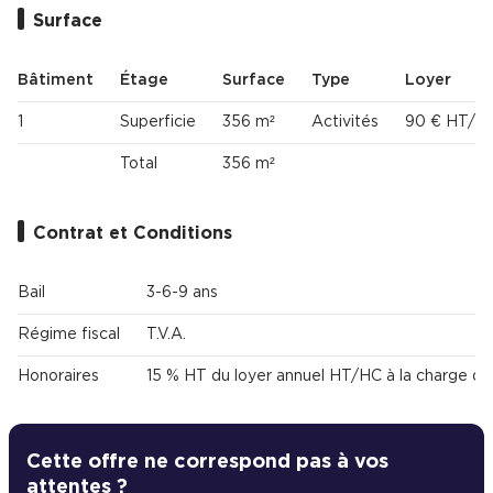
Surface
Cas Clients
Bâtiment
Étage
Surface
Type
Loyer
1
Superficie
356 m²
Activités
90 € HT/HC
Total
356 m²
Contrat et Conditions
Bail
3-6-9 ans
Régime fiscal
T.V.A.
Honoraires
15 % HT du loyer annuel HT/HC à la charge du
Cette offre ne correspond pas à vos
attentes ?