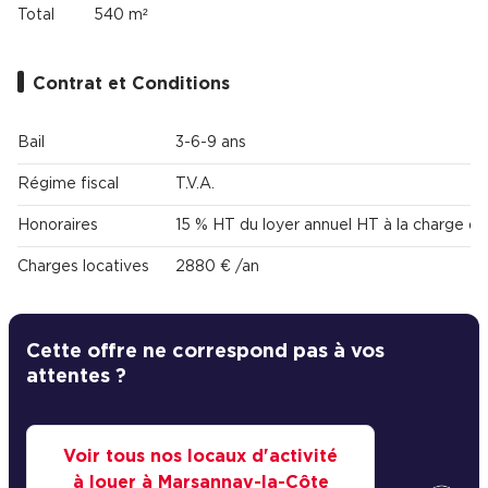
Total
540 m²
Contrat et Conditions
Bail
3-6-9 ans
Régime fiscal
T.V.A.
Honoraires
15 % HT du loyer annuel HT à la charge du
Charges locatives
2880 € /an
Cette offre ne correspond pas à vos
attentes ?
Voir tous nos locaux d'activité
à louer à Marsannay-la-Côte