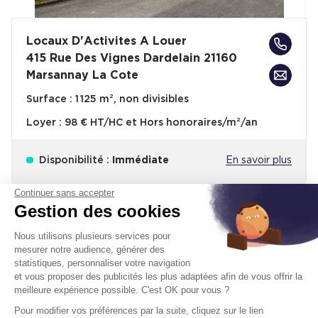
Locaux D'Activites A Louer
415 Rue Des Vignes Dardelain 21160
Marsannay La Cote
Surface :
1 125 m², non divisibles
Loyer :
98 € HT/HC et Hors honoraires/m²/an
Disponibilité :
Immédiate
En savoir plus
Continuer sans accepter
Gestion des cookies
Nous utilisons plusieurs services pour
mesurer notre audience, générer des
statistiques, personnaliser votre navigation
Un projet immobilier ?
et vous proposer des publicités les plus adaptées afin de vous offrir la
meilleure expérience possible. C'est OK pour vous ?
Vous souhaitez nous confier votre actif ?
Pour modifier vos préférences par la suite, cliquez sur le lien