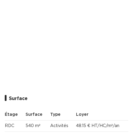
Cas Clients
Surface
Étage
Surface
Type
Loyer
RDC
540 m²
Activités
48.15 € HT/HC/m²/an