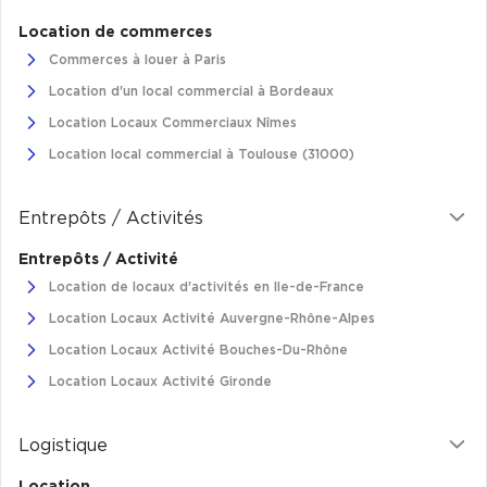
Location de commerces
Plateaux opérés
Commerces à louer à Paris
Plateaux opérés à Paris
Location d'un local commercial à Bordeaux
Plateaux opérés à Lyon
Location Locaux Commerciaux Nîmes
Plateaux opérés à Neuilly-sur-Seine
Location local commercial à Toulouse (31000)
Plateaux opérés à Saint-Ouen
Entrepôts / Activités
Plateaux opérés à Boulogne-Billancourt
Entrepôts / Activité
Collections Flex / Coworking
Location de locaux d'activités en Ile-de-France
Bureaux privés avec terrasse
Location Locaux Activité Auvergne-Rhône-Alpes
Location Locaux Activité Bouches-Du-Rhône
Location Locaux Activité Gironde
Guide & Conseils
Logistique
Livrets blancs & Études