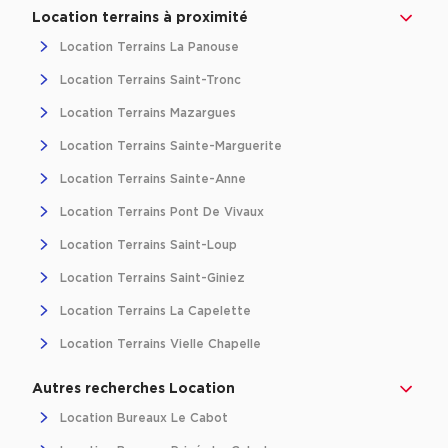
Achat de Bureaux à Rennes
Location terrains à proximité
Location Terrains La Panouse
Collections de Bureaux
Location Terrains Saint-Tronc
Hôtels particuliers
Location Terrains Mazargues
Immeuble indépendant
Location Terrains Sainte-Marguerite
Bureaux certifiés - Environnement
Location Terrains Sainte-Anne
Immeuble de bureaux avec services
Location Terrains Pont De Vivaux
Location bureaux Bellecour - Cordeliers (Lyon)
Location Terrains Saint-Loup
Haussmanniens
Location Terrains Saint-Giniez
Location Terrains La Capelette
Location Terrains Vielle Chapelle
Location d'Entrepôts / Activités
Autres recherches Location
Location d'Entrepôts / Activités à Aix-en-Provence
Location Bureaux Le Cabot
Location d'Entrepôts / Activités à Saint-Priest