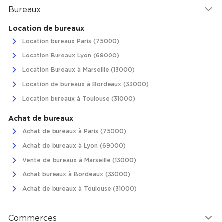
Bureaux
Achat de Commerces
Achat de Commerces à Nîmes
Location de bureaux
Location bureaux Paris (75000)
Achat de Commerces à Toulouse
Location Bureaux Lyon (69000)
Achat de Commerces à Marseille
Location Bureaux à Marseille (13000)
Achat de Commerces à Dijon
Location de bureaux à Bordeaux (33000)
Location bureaux à Toulouse (31000)
Achat de bureaux
Achat de bureaux à Paris (75000)
Bureaux privés
Achat de bureaux à Lyon (69000)
Bureaux privés à Paris
Vente de bureaux à Marseille (13000)
Bureaux privés à Lyon
Achat bureaux à Bordeaux (33000)
Bureaux privés à Marseille
Achat de bureaux à Toulouse (31000)
Bureaux privés à Neuilly-sur-Seine
Commerces
Bureaux privés à Lille