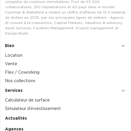
complète de solutions immobilières. Fort de 53 000
Entrepôts et Locaux d'activités - Programmes neufs
collaborateurs, 350 implantations et 60 pays dans le monde,
Cushman & Wakefield a réalisé un chiffre d’affaires de 10,3 milliards
de dollars en 2025, par ses principales lignes de métiers : Agence
et conseil à la transaction, Capital Markets, Valuation & Advisory,
Asset Services, Facilities Management, Project management et
Design+Build…
Location de plateformes Logistique
Bien
Location de plateformes Logistique à Aulnay-sous-Bois
Location
Location de plateformes Logistique à Amiens
Vente
Location de plateformes Logistique à Marseille
Flex / Coworking
Location de plateformes Logistique à Le Havre
Nos collections
Achat de plateformes Logistique
Services
Calculateur de surface
Achat de plateformes Logistique en Bretagne
Simulateur d’investissement
Achat de plateformes Logistique à Lyon
Actualités
Achat de plateformes Logistique à Marseille
Agences
Achat de plateformes Logistique à Dijon