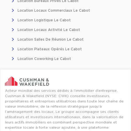
Location Bureaux Privés Le Cabot
Location d'Entrepôts / Activités à Massy
Location Locaux Commerciaux Le Cabot
Location d'Entrepôts / Activités à Rennes
Location Logistique Le Cabot
Location d'Entrepôts / Activités à Besançon
Location Locaux Activité Le Cabot
Achat d'Entrepôts / Activités
Location Salles De Réunion Le Cabot
Achat d'Entrepôts / Activités en Ille-et-Vilaine
Location Plateaux Opérés Le Cabot
Achat d'Entrepôts / Activités à Lyon
Location Coworking Le Cabot
Achat d'Entrepôts / Activités à Aubagne
Achat d'Entrepôts / Activités à Toulouse
Achat d'Entrepôts / Activités à Dijon
Acteur mondial des services dédiés à l’immobilier d’entreprise,
Cushman & Wakefield (NYSE: CWK) conseille investisseurs,
Collections d'Entrepôts / Activités
propriétaires et entreprises utilisatrices dans toute leur chaîne de
valeur immobilière, de la réflexion stratégique jusqu’à
Entrepôts et Locaux d'activités indépendants
l’aménagement des locaux. Le groupe accompagne ses clients
utilisateurs et investisseurs internationaux, dans la valorisation de
Entrepôts et Locaux d'activités avec quai de
leurs actifs immobiliers en combinant perspective mondiale et
chargement
expertise locale à forte valeur ajoutée, à une plateforme