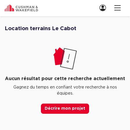
Nous contacter
Location terrains Le Cabot
Découvrez nos Aucune annonce pour location terrains Le Cabot
Location de Bureaux
Location de Bureaux à Paris
Location de Bureaux à Lyon
Location de Bureaux à Marseille
Aucun résultat pour cette recherche actuellement
Location de Bureaux à Rennes
Gagnez du temps en confiant votre recherche à nos
équipes.
Achat de Bureaux
Achat de Bureaux à Paris
Décrire mon projet
Achat de Bureaux à Lyon
Achat de Bureaux à Marseille