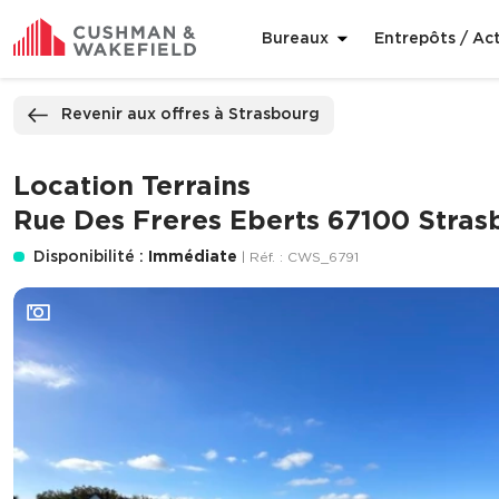
Bureaux
Entrepôts / Act
ppeler
Nous contacter
Revenir aux offres à Strasbourg
Location Terrains
Rue Des Freres Eberts 67100 Stras
Disponibilité :
Immédiate
| Réf. : CWS_6791