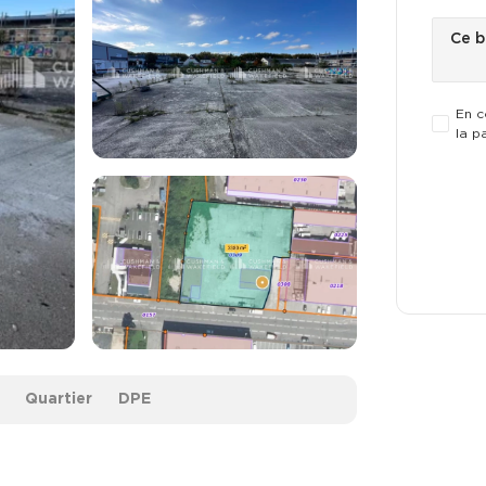
En c
la p
Quartier
DPE