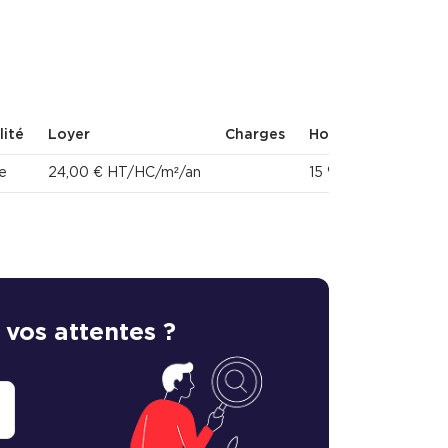
lité
Loyer
Charges
Honoraires
e
24,00 € HT/HC/m²/an
15 % HT du loyer an
 vos attentes ?