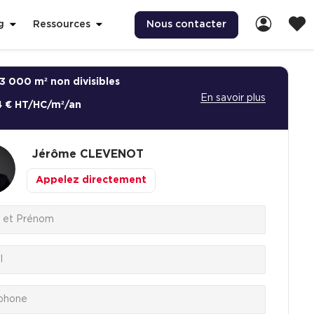
Nous contacter
g
Ressources
3 000 m² non divisibles
En savoir plus
4 € HT/HC/m²/an
Jérôme
CLEVENOT
Appelez directement