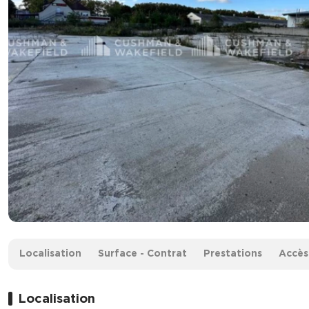
Surface :
3 000 m² non divisibles
Localisation
Surface - Contrat
Prestations
Accès
Loyer :
24 € HT/HC/m²/an
Localisation