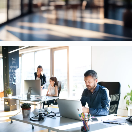
Collections de Logistique
Logistique urbaine
Entrepôts Messagerie
Entrepôts logistique classe A
Entrepôts XXL
Location de Commerces
Location de Commerces à Paris
Location de Commerces à Bordeaux
Location de Commerces à Toulouse
Location de Commerces à Reims