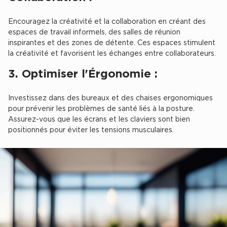
Entrepôts et Locaux d'activités - Programmes neufs
Encouragez la créativité et la collaboration en créant des
espaces de travail informels, des salles de réunion
inspirantes et des zones de détente. Ces espaces stimulent
la créativité et favorisent les échanges entre collaborateurs.
Location de plateformes Logistique
3. Optimiser l'Érgonomie :
Location de plateformes Logistique à Aulnay-sous-Bois
Investissez dans des bureaux et des chaises ergonomiques
Location de plateformes Logistique à Amiens
pour prévenir les problèmes de santé liés à la posture.
Location de plateformes Logistique à Marseille
Assurez-vous que les écrans et les claviers sont bien
positionnés pour éviter les tensions musculaires.
Location de plateformes Logistique à Le Havre
Achat de plateformes Logistique
Achat de plateformes Logistique en Bretagne
Achat de plateformes Logistique à Lyon
Achat de plateformes Logistique à Marseille
Achat de plateformes Logistique à Dijon