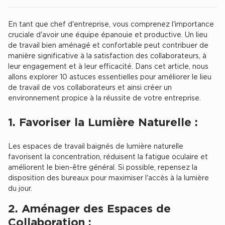
Location d'Entrepôts / Activités à Massy
En tant que chef d'entreprise, vous comprenez l'importance
Location d'Entrepôts / Activités à Rennes
Chercher
cruciale d'avoir une équipe épanouie et productive. Un lieu
Location d'Entrepôts / Activités à Besançon
de travail bien aménagé et confortable peut contribuer de
manière significative à la satisfaction des collaborateurs, à
Achat d'Entrepôts / Activités
leur engagement et à leur efficacité. Dans cet article, nous
allons explorer 10 astuces essentielles pour améliorer le lieu
Achat d'Entrepôts / Activités en Ille-et-Vilaine
de travail de vos collaborateurs et ainsi créer un
environnement propice à la réussite de votre entreprise.
Achat d'Entrepôts / Activités à Lyon
Achat d'Entrepôts / Activités à Aubagne
1. Favoriser la Lumière Naturelle :
Achat d'Entrepôts / Activités à Toulouse
Les espaces de travail baignés de lumière naturelle
Achat d'Entrepôts / Activités à Dijon
favorisent la concentration, réduisent la fatigue oculaire et
améliorent le bien-être général. Si possible, repensez la
Collections d'Entrepôts / Activités
disposition des bureaux pour maximiser l'accès à la lumière
Entrepôts et Locaux d'activités indépendants
du jour.
Entrepôts et Locaux d'activités avec quai de
2. Aménager des Espaces de
chargement
Collaboration :