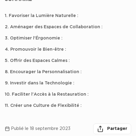
Achat de Bureaux à Rennes
1. Favoriser la Lumière Naturelle :
Collections de Bureaux
2. Aménager des Espaces de Collaboration :
Hôtels particuliers
3. Optimiser l'Érgonomie :
Immeuble indépendant
Bureaux certifiés - Environnement
4. Promouvoir le Bien-être :
Immeuble de bureaux avec services
5. Offrir des Espaces Calmes :
Location bureaux Bellecour - Cordeliers (Lyon)
8. Encourager la Personnalisation :
Haussmanniens
9. Investir dans la Technologie :
10. Faciliter l'Accès à la Restauration :
11. Créer une Culture de Flexibilité :
Location d'Entrepôts / Activités
herche des
Location d'Entrepôts / Activités à Aix-en-Provence
Partager
Partager sur lin
Partager 
Par
Publié le 18 septembre 2023
Partager
Location d'Entrepôts / Activités à Saint-Priest