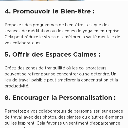
Achat de Commerces
4. Promouvoir le Bien-être :
Achat de Commerces à Nîmes
Proposez des programmes de bien-être, tels que des
Achat de Commerces à Toulouse
séances de méditation ou des cours de yoga en entreprise.
Achat de Commerces à Marseille
Cela peut réduire le stress et améliorer la santé mentale de
vos collaborateurs.
Achat de Commerces à Dijon
5. Offrir des Espaces Calmes :
Créez des zones de tranquillité où les collaborateurs
peuvent se retirer pour se concentrer ou se détendre. Un
Bureaux privés
lieu de travail paisible peut améliorer la concentration et la
productivité.
Bureaux privés à Paris
8. Encourager la Personnalisation :
Bureaux privés à Lyon
Bureaux privés à Marseille
Permettez à vos collaborateurs de personnaliser leur espace
Bureaux privés à Neuilly-sur-Seine
de travail avec des photos, des plantes ou d'autres éléments
qui les inspirent. Cela favorise un sentiment d'appartenance
Bureaux privés à Lille