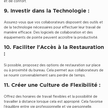
et de confort.
Plateaux opérés
9. Investir dans la Technologie :
Plateaux opérés à Paris
Assurez-vous que vos collaborateurs disposent des outils et
Plateaux opérés à Lyon
de la technologie nécessaires pour effectuer leur travail de
manière efficace. Des logiciels de collaboration et des
Plateaux opérés à Neuilly-sur-Seine
équipements de pointe peuvent accroître la productivité.
Plateaux opérés à Saint-Ouen
10. Faciliter l'Accès à la Restauration
Plateaux opérés à Boulogne-Billancourt
:
Collections Flex / Coworking
Si possible, proposez des options de restauration sur place
Bureaux privés avec terrasse
ou à proximité du bureau. Cela permet aux collaborateurs de
se nourrir convenablement sans perdre de temps.
11. Créer une Culture de Flexibilité :
Offrez des horaires de travail flexibles et la possibilité de
Guide & Conseils
travailler à distance lorsque cela est approprié. Cela favorise
Livrets blancs & Études
l'équilibre entre vie professionnelle et vie personnelle.