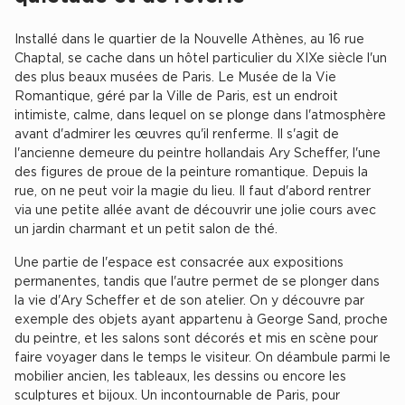
Entrepôts et Locaux d'activités - Programmes neufs
Installé dans le quartier de la Nouvelle Athènes, au 16 rue
Chaptal, se cache dans un hôtel particulier du XIXe siècle l'un
des plus beaux musées de Paris. Le Musée de la Vie
Romantique, géré par la Ville de Paris, est un endroit
intimiste, calme, dans lequel on se plonge dans l'atmosphère
Location de plateformes Logistique
avant d'admirer les œuvres qu'il renferme. Il s'agit de
Location de plateformes Logistique à Aulnay-sous-Bois
l'ancienne demeure du peintre hollandais Ary Scheffer, l'une
des figures de proue de la peinture romantique. Depuis la
Location de plateformes Logistique à Amiens
rue, on ne peut voir la magie du lieu. Il faut d'abord rentrer
via une petite allée avant de découvrir une jolie cours avec
Location de plateformes Logistique à Marseille
un jardin charmant et un petit salon de thé.
Location de plateformes Logistique à Le Havre
Une partie de l'espace est consacrée aux expositions
Achat de plateformes Logistique
permanentes, tandis que l'autre permet de se plonger dans
la vie d'Ary Scheffer et de son atelier. On y découvre par
Achat de plateformes Logistique en Bretagne
exemple des objets ayant appartenu à George Sand, proche
du peintre, et les salons sont décorés et mis en scène pour
Achat de plateformes Logistique à Lyon
faire voyager dans le temps le visiteur. On déambule parmi le
Achat de plateformes Logistique à Marseille
mobilier ancien, les tableaux, les dessins ou encore les
sculptures et bijoux. Un incontournable de Paris, pour
Achat de plateformes Logistique à Dijon