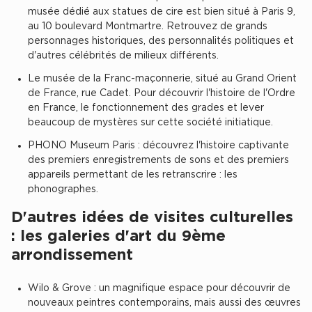
musée dédié aux statues de cire est bien situé à Paris 9,
Plateaux opérés
au 10 boulevard Montmartre. Retrouvez de grands
personnages historiques, des personnalités politiques et
Plateaux opérés à Paris
d'autres célébrités de milieux différents.
Plateaux opérés à Lyon
Le musée de la Franc-maçonnerie, situé au Grand Orient
de France, rue Cadet. Pour découvrir l'histoire de l'Ordre
Plateaux opérés à Neuilly-sur-Seine
en France, le fonctionnement des grades et lever
Plateaux opérés à Saint-Ouen
beaucoup de mystères sur cette société initiatique.
Plateaux opérés à Boulogne-Billancourt
PHONO Museum Paris : découvrez l'histoire captivante
des premiers enregistrements de sons et des premiers
Collections Flex / Coworking
appareils permettant de les retranscrire : les
phonographes.
Bureaux privés avec terrasse
D'autres idées de visites culturelles
: les galeries d'art du 9ème
arrondissement
Guide & Conseils
Wilo & Grove : un magnifique espace pour découvrir de
Livrets blancs & Études
nouveaux peintres contemporains, mais aussi des œuvres