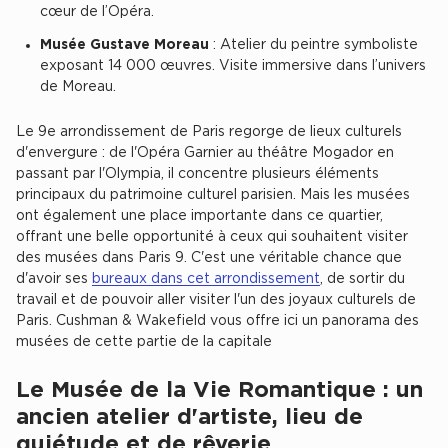
cœur de l’Opéra.
Location d'Entrepôts / Activités à Massy
Musée Gustave Moreau
: Atelier du peintre symboliste
Location d'Entrepôts / Activités à Rennes
exposant 14 000 œuvres. Visite immersive dans l’univers
Location d'Entrepôts / Activités à Besançon
de Moreau.
Achat d'Entrepôts / Activités
Le 9e arrondissement de Paris regorge de lieux culturels
d'envergure : de l'Opéra Garnier au théâtre Mogador en
Achat d'Entrepôts / Activités en Ille-et-Vilaine
passant par l'Olympia, il concentre plusieurs éléments
principaux du patrimoine culturel parisien. Mais les musées
Achat d'Entrepôts / Activités à Lyon
ont également une place importante dans ce quartier,
Achat d'Entrepôts / Activités à Aubagne
offrant une belle opportunité à ceux qui souhaitent visiter
des musées dans Paris 9. C'est une véritable chance que
Achat d'Entrepôts / Activités à Toulouse
d'avoir ses
bureaux dans cet arrondissement
, de sortir du
Achat d'Entrepôts / Activités à Dijon
travail et de pouvoir aller visiter l'un des joyaux culturels de
Paris. Cushman & Wakefield vous offre ici un panorama des
Collections d'Entrepôts / Activités
musées de cette partie de la capitale
Entrepôts et Locaux d'activités indépendants
Le Musée de la Vie Romantique : un
Entrepôts et Locaux d'activités avec quai de
ancien atelier d'artiste, lieu de
chargement
quiétude et de rêverie