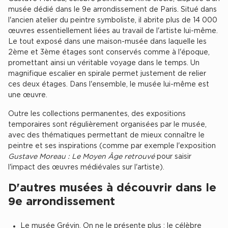
musée dédié dans le 9e arrondissement de Paris. Situé dans
Achat de Commerces
l'ancien atelier du peintre symboliste, il abrite plus de 14 000
Achat de Commerces à Nîmes
œuvres essentiellement liées au travail de l'artiste lui-même.
Le tout exposé dans une maison-musée dans laquelle les
Achat de Commerces à Toulouse
2ème et 3ème étages sont conservés comme à l'époque,
Achat de Commerces à Marseille
promettant ainsi un véritable voyage dans le temps. Un
magnifique escalier en spirale permet justement de relier
Achat de Commerces à Dijon
ces deux étages. Dans l'ensemble, le musée lui-même est
une œuvre.
Outre les collections permanentes, des expositions
temporaires sont régulièrement organisées par le musée,
avec des thématiques permettant de mieux connaître le
Bureaux privés
peintre et ses inspirations (comme par exemple l'exposition
Gustave Moreau : Le Moyen Âge retrouvé
pour saisir
Bureaux privés à Paris
l'impact des œuvres médiévales sur l'artiste).
Bureaux privés à Lyon
D'autres musées à découvrir dans le
Bureaux privés à Marseille
9e arrondissement
Bureaux privés à Neuilly-sur-Seine
Bureaux privés à Lille
Le musée Grévin. On ne le présente plus : le célèbre