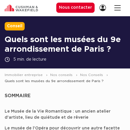
Nous contacter
Conseil
Quels sont les musées du 9e
Location de Bureaux
arrondissement de Paris ?
Location de Bureaux à Paris
5 min. de lecture
Location de Bureaux à Lyon
Location de Bureaux à Marseille
Immobilier entreprise
Nos conseils
Nos Conseils
Quels sont les musées du 9e arrondissement de Paris ?
Location de Bureaux à Rennes
Achat de Bureaux
SOMMAIRE
Achat de Bureaux à Paris
Le Musée de la Vie Romantique : un ancien atelier
Achat de Bureaux à Lyon
d'artiste, lieu de quiétude et de rêverie
Achat de Bureaux à Marseille
Le musée de l'Opéra pour découvrir une autre facette