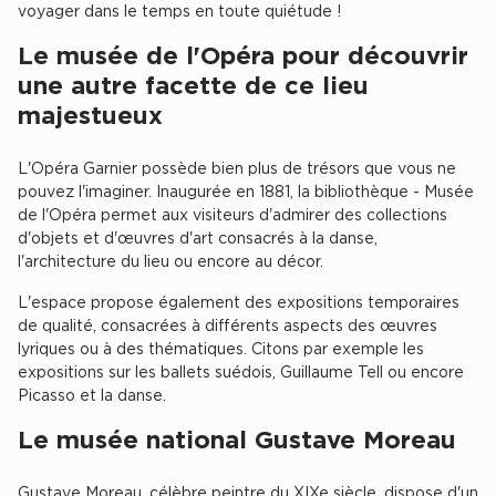
voyager dans le temps en toute quiétude !
Collections de Logistique
Le musée de l'Opéra pour découvrir
Logistique urbaine
une autre facette de ce lieu
majestueux
Entrepôts Messagerie
Entrepôts logistique classe A
L'Opéra Garnier possède bien plus de trésors que vous ne
Entrepôts XXL
pouvez l'imaginer. Inaugurée en 1881, la bibliothèque - Musée
de l'Opéra permet aux visiteurs d'admirer des collections
d'objets et d'œuvres d'art consacrés à la danse,
l'architecture du lieu ou encore au décor.
L'espace propose également des expositions temporaires
Location de Commerces
de qualité, consacrées à différents aspects des œuvres
lyriques ou à des thématiques. Citons par exemple les
Location de Commerces à Paris
expositions sur les ballets suédois, Guillaume Tell ou encore
Picasso et la danse.
Location de Commerces à Bordeaux
Location de Commerces à Toulouse
Le musée national Gustave Moreau
Location de Commerces à Reims
Gustave Moreau, célèbre peintre du XIXe siècle, dispose d'un