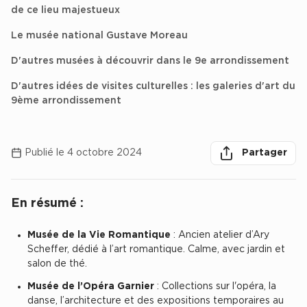
de ce lieu majestueux
Achat de Bureaux à Rennes
Le musée national Gustave Moreau
Collections de Bureaux
D'autres musées à découvrir dans le 9e arrondissement
Hôtels particuliers
D'autres idées de visites culturelles : les galeries d'art du
Immeuble indépendant
9ème arrondissement
Bureaux certifiés - Environnement
herche des
Immeuble de bureaux avec services
Partager
Partager sur lin
Partager 
Par
Publié le 4 octobre 2024
Partager
Location bureaux Bellecour - Cordeliers (Lyon)
Haussmanniens
En résumé :
Chercher
Musée de la Vie Romantique
: Ancien atelier d’Ary
Scheffer, dédié à l’art romantique. Calme, avec jardin et
Location d'Entrepôts / Activités
salon de thé.
Location d'Entrepôts / Activités à Aix-en-Provence
Musée de l’Opéra Garnier
: Collections sur l'opéra, la
Location d'Entrepôts / Activités à Saint-Priest
danse, l’architecture et des expositions temporaires au