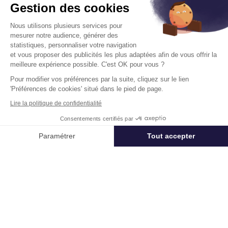
Gestion des cookies
faire une simulation d'investissement, de
calculer la surface de vos futurs locaux ou
Nous utilisons plusieurs services pour
d'estimer le temps de transport entre
mesurer notre audience, générer des
différentes offres.
statistiques, personnaliser votre navigation
et vous proposer des publicités les plus adaptées afin de vous offrir la
meilleure expérience possible. C'est OK pour vous ?
Découvrir
Pour modifier vos préférences par la suite, cliquez sur le lien
'Préférences de cookies' situé dans le pied de page.
Immobilier entreprise
Flex / Coworking Plateaux opérés
Paris
Lire la politique de confidentialité
Consentements certifiés par
Appeler
Nous contacter
Paramétrer
Tout accepter
Acteur mondial des services dédiés à l’immobilier d’entreprise,
Axeptio consent
Plateforme de Gestion du Consentement : Personnalisez vos Options
Cushman & Wakefield (NYSE: CWK) conseille investisseurs,
propriétaires et entreprises utilisatrices dans toute leur chaîne de
Notre plateforme vous permet d'adapter et de gérer vos paramètres de 
valeur immobilière, de la réflexion stratégique jusqu’à
l’aménagement des locaux. Le groupe accompagne ses clients
utilisateurs et investisseurs internationaux, dans la valorisation de
leurs actifs immobiliers en combinant perspective mondiale et
expertise locale à forte valeur ajoutée, à une plateforme
complète de solutions immobilières. Fort de 53 000