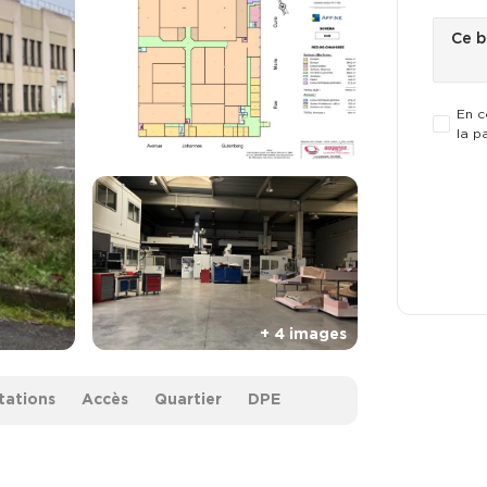
En c
la p
tations
Accès
Quartier
DPE