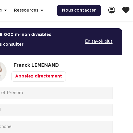
Nous contacter
g
Ressources
8 000 m² non divisibles
En savoir plus
s consulter
Franck
LEMENAND
Appelez directement